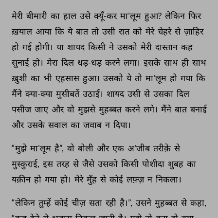
मेरी 
बीमारी 
का 
हाल 
उसे 
क्यूँ-कर 
मा'लूम 
हुआ? 
लेकिन 
फिर 
ख़याल 
आया 
कि 
ये 
बात 
तो 
उसी 
रात 
को 
मेरे 
चेहरे 
से 
ज़ाहिर 
हो 
गई 
होगी। 
या 
शायद 
किसी 
ने 
उसको 
मेरी 
दास्तान 
कह 
सुनाई 
हो। 
मेरा 
दिल 
धड़-धड़ 
करने 
लगा। 
इसके 
साथ 
ही 
साथ 
ख़ुशी 
का 
भी 
एहसास 
हुआ। 
उसको 
ये 
तो 
मा'लूम 
हो 
गया 
कि 
मैंने 
क्या-क्या 
मुसीबतें 
उठाईं। 
शायद 
उसी 
से 
उसका 
दिल 
पसीज 
जाए 
और 
वो 
मुझसे 
मुहब्बत 
करने 
लगे। 
मैंने 
बात 
बनाई 
और 
उसके 
सवाल 
का 
जवाब 
न 
दिया। 
“मुझे 
मा'लूम 
है”, 
वो 
बोली 
और 
एक 
अ'जीब 
तरीक़े 
से 
मुस्कुराई, 
इस 
तरह 
से 
जैसे 
उसको 
किसी 
पोशीदा 
शुबह 
का 
यक़ीन 
हो 
गया 
हो। 
मेरे 
मुँह 
से 
कोई 
लफ़्ज़ 
न 
निकला। 
“लेकिन 
तुम्हें 
कोई 
चीज़ 
सता 
रही 
है।”, 
उसने 
मुहब्बत 
से 
कहा, 