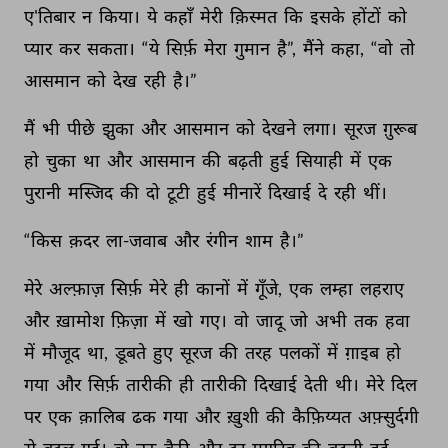
ए'तिबार 
न 
किया। 
ये 
कहाँ 
मेरी 
क़िस्मत 
कि 
इसके 
होंटों 
को 
प्यार 
कर 
सकता। 
“ये 
सिर्फ़ 
मेरा 
गुमान 
है”, 
मैंने 
कहा, 
“वो 
तो 
आसमान 
को 
देख 
रही 
है।” 
मैं 
भी 
पीछे 
झुका 
और 
आसमान 
को 
देखने 
लगा। 
सूरज 
ग़ुरूब 
हो 
चुका 
था 
और 
आसमान 
की 
बढ़ती 
हुई 
सियाही 
में 
एक 
पुरानी 
मस्जिद 
की 
दो 
टूटी 
हुई 
मीनारें 
दिखाई 
दे 
रही 
थीं। 
“किस 
क़दर 
ला-जवाब 
और 
रंगीन 
शाम 
है।” 
मेरे 
अल्फ़ाज़ 
सिर्फ़ 
मेरे 
ही 
कानों 
में 
गूँजे, 
एक 
लम्हा 
लहराए 
और 
ख़ामोश 
फ़िज़ा 
में 
खो 
गए। 
वो 
जादू 
जो 
अभी 
तक 
हवा 
में 
मौजूद 
था, 
डूबते 
हुए 
सूरज 
की 
तरह 
पलकों 
में 
ग़ाइब 
हो 
गया 
और 
सिर्फ़ 
तारीकी 
ही 
तारीकी 
दिखाई 
देती 
थी। 
मेरे 
दिल 
पर 
एक 
क़ालिब 
ढक 
गया 
और 
ख़ुशी 
की 
कैफ़िय्यत 
अफ़्सुर्दगी 