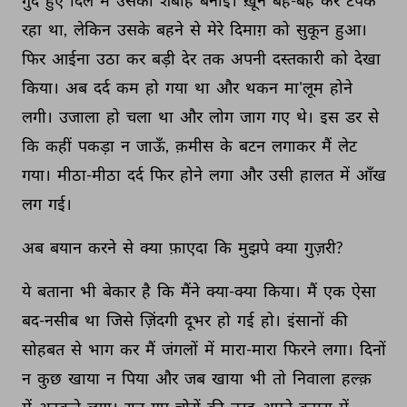
गुदे 
हुए 
दिल 
में 
उसकी 
शबीह 
बनाई। 
ख़ून 
बह-बह 
कर 
टपक 
रहा 
था, 
लेकिन 
उसके 
बहने 
से 
मेरे 
दिमाग़ 
को 
सुकून 
हुआ। 
फिर 
आईना 
उठा 
कर 
बड़ी 
देर 
तक 
अपनी 
दस्तकारी 
को 
देखा 
किया। 
अब 
दर्द 
कम 
हो 
गया 
था 
और 
थकन 
मा'लूम 
होने 
लगी। 
उजाला 
हो 
चला 
था 
और 
लोग 
जाग 
गए 
थे। 
इस 
डर 
से 
कि 
कहीं 
पकड़ा 
न 
जाऊँ, 
क़मीस 
के 
बटन 
लगाकर 
मैं 
लेट 
गया। 
मीठा-मीठा 
दर्द 
फिर 
होने 
लगा 
और 
उसी 
हालत 
में 
आँख 
लग 
गई। 
अब 
बयान 
करने 
से 
क्या 
फ़ाएदा 
कि 
मुझपे 
क्या 
गुज़री? 
ये 
बताना 
भी 
बेकार 
है 
कि 
मैंने 
क्या-क्या 
किया। 
मैं 
एक 
ऐसा 
बद-नसीब 
था 
जिसे 
ज़िंदगी 
दूभर 
हो 
गई 
हो। 
इंसानों 
की 
सोहबत 
से 
भाग 
कर 
मैं 
जंगलों 
में 
मारा-मारा 
फिरने 
लगा। 
दिनों 
न 
कुछ 
खाया 
न 
पिया 
और 
जब 
खाया 
भी 
तो 
निवाला 
हल्क़ 