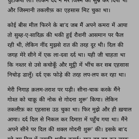
चुटकियाँ 
लीं। 
लेकिन 
दर्द 
ने 
मेरे 
जिस्म 
को 
सुन्न 
कर 
दिया 
था 
और 
जिस्मानी 
तकलीफ़ 
का 
एहसास 
मिट 
चुका 
था। 
कोई 
बीस 
मील 
फिरने 
के 
बा'द 
जब 
मैं 
अपने 
कमरा 
में 
आया 
तो 
सुब्ह-ए-सादिक़ 
की 
थकी 
हुई 
रौशनी 
आसमान 
पर 
फैल 
रही 
थी, 
लेकिन 
नींद 
मुझसे 
रात 
की 
तरह 
दूर 
थी। 
दिल 
की 
जगह 
मेरे 
सीने 
में 
एक 
ला-दवा 
दर्द 
था। 
यही 
जी 
चाहता 
था 
कि 
नश्तर 
से 
उसे 
कचोकूँ 
और 
मुट्ठी 
में 
भींच 
कर 
सब 
एहसास 
निचोड़ 
डालूँ। 
दर्द 
एक 
फोड़े 
की 
तरह 
लप-लप 
कर 
रहा 
था। 
मेरी 
निगाह 
क़लम-तराश 
पर 
पड़ी। 
सीना-चाक 
करके 
मैंने 
गोश्त 
को 
चाक़ू 
की 
नोक 
से 
गोदना 
शुरू’ 
किया। 
लेकिन 
तकलीफ़ 
का 
एहसास 
उठ 
चुका 
था। 
फिर 
मुझे 
और 
ही 
ख़याल 
आया। 
दर्द 
दिल 
से 
निकल 
कर 
दिमाग़ 
में 
पहुँच 
गया 
था। 
मैंने 
अपने 
सीने 
पर 
दिल 
की 
शक्ल 
गोदनी 
शुरू’ 
की। 
इसके 
बा'द 