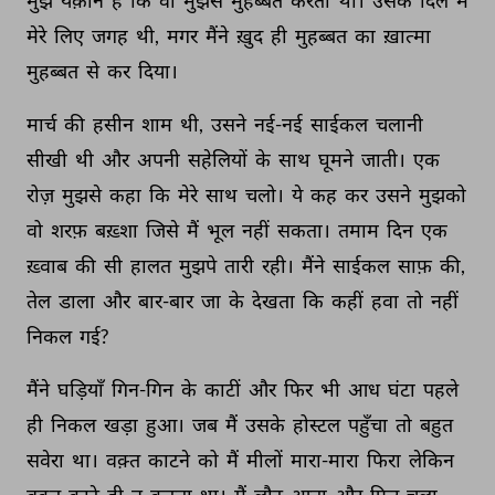
मुझे 
यक़ीन 
है 
कि 
वो 
मुझसे 
मुहब्बत 
करती 
थी। 
उसके 
दिल 
में 
मेरे 
लिए 
जगह 
थी, 
मगर 
मैंने 
ख़ुद 
ही 
मुहब्बत 
का 
ख़ात्मा 
मुहब्बत 
से 
कर 
दिया। 
मार्च 
की 
हसीन 
शाम 
थी, 
उसने 
नई-नई 
साईकल 
चलानी 
सीखी 
थी 
और 
अपनी 
सहेलियों 
के 
साथ 
घूमने 
जाती। 
एक 
रोज़ 
मुझसे 
कहा 
कि 
मेरे 
साथ 
चलो। 
ये 
कह 
कर 
उसने 
मुझको 
वो 
शरफ़ 
बख़्शा 
जिसे 
मैं 
भूल 
नहीं 
सकता। 
तमाम 
दिन 
एक 
ख़्वाब 
की 
सी 
हालत 
मुझपे 
तारी 
रही। 
मैंने 
साईकल 
साफ़ 
की, 
तेल 
डाला 
और 
बार-बार 
जा 
के 
देखता 
कि 
कहीं 
हवा 
तो 
नहीं 
निकल 
गई? 
मैंने 
घड़ियाँ 
गिन-गिन 
के 
काटीं 
और 
फिर 
भी 
आध 
घंटा 
पहले 
ही 
निकल 
खड़ा 
हुआ। 
जब 
मैं 
उसके 
होस्टल 
पहुँचा 
तो 
बहुत 
सवेरा 
था। 
वक़्त 
काटने 
को 
मैं 
मीलों 
मारा-मारा 
फिरा 
लेकिन 