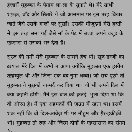
हज़ारों 
मुहब्बत 
के 
पैग़ाम 
ला-ला 
के 
सुनाते 
थे। 
मेरे 
साथी 
शफ़क़, 
चाँद 
और 
सितारे 
थे 
जो 
आसमान 
पर 
इस 
तरह 
बिखर 
जाते 
जैसे 
उसके 
गालों 
पर 
सुर्ख़ी। 
उसकी 
मौजूदगी 
मेरी 
हस्ती 
में 
इस 
तरह 
समा 
गई 
जैसे 
माँ 
के 
पेट 
में 
बच्चा 
अपने 
वजूद 
के 
एहसास 
से 
उसको 
भर 
देता 
है। 
सूरज 
की 
गर्मी 
मेरी 
मुहब्बत 
के 
सामने 
हेच 
थी। 
ख़ुद-ग़रज़ी 
का 
ख़याल 
मेरे 
दिल 
में 
कभी 
न 
आया 
क्योंकि 
मुहब्बत 
एक 
हसीन 
तख़य्युल 
थी 
और 
जिन्स 
एक 
बद-नुमा 
धब्बा। 
जो 
सच 
पूछो 
तो 
मुहब्बत 
ने 
मुझको 
ना-मर्द 
कर 
दिया 
था। 
वो 
भी 
अपने 
दिल 
में 
क्या 
कहती 
होगी। 
मैंने 
इस 
बात 
को 
क़तई’ 
भुला 
दिया 
था 
कि 
वो 
औ'रत 
है। 
मैं 
एक 
अहमक़ों 
की 
जन्नत 
में 
रहता 
था। 
इसमें 
शक 
नहीं 
कि 
वो 
दिल-आवेज़ 
थी 
पर 
मौहूम 
और 
ग़ैर-हक़ीक़ी 
भी। 
मुहब्बत 
तो 
रूह 
और 
जिस्म 
दोनों 
के 
एहसासात 
का 
संगम 