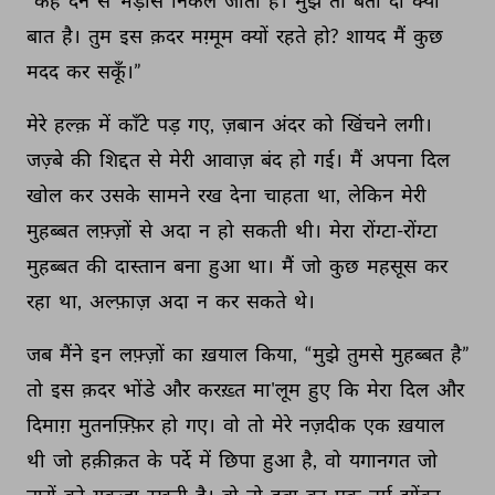
“कह 
देने 
से 
भड़ास 
निकल 
जाती 
है। 
मुझे 
तो 
बता 
दो 
क्या 
बात 
है। 
तुम 
इस 
क़दर 
मग़्मूम 
क्यों 
रहते 
हो? 
शायद 
मैं 
कुछ 
मदद 
कर 
सकूँ।” 
मेरे 
हल्क़ 
में 
काँटे 
पड़ 
गए, 
ज़बान 
अंदर 
को 
खिंचने 
लगी। 
जज़्बे 
की 
शिद्दत 
से 
मेरी 
आवाज़ 
बंद 
हो 
गई। 
मैं 
अपना 
दिल 
खोल 
कर 
उसके 
सामने 
रख 
देना 
चाहता 
था, 
लेकिन 
मेरी 
मुहब्बत 
लफ़्ज़ों 
से 
अदा 
न 
हो 
सकती 
थी। 
मेरा 
रोंग्टा-रोंग्टा 
मुहब्बत 
की 
दास्तान 
बना 
हुआ 
था। 
मैं 
जो 
कुछ 
महसूस 
कर 
रहा 
था, 
अल्फ़ाज़ 
अदा 
न 
कर 
सकते 
थे। 
जब 
मैंने 
इन 
लफ़्ज़ों 
का 
ख़याल 
किया, 
“मुझे 
तुमसे 
मुहब्बत 
है” 
तो 
इस 
क़दर 
भोंडे 
और 
करख़्त 
मा'लूम 
हुए 
कि 
मेरा 
दिल 
और 
दिमाग़ 
मुतनफ़्फ़िर 
हो 
गए। 
वो 
तो 
मेरे 
नज़दीक 
एक 
ख़याल 
थी 
जो 
हक़ीक़त 
के 
पर्दे 
में 
छिपा 
हुआ 
है, 
वो 
यगानगत 
जो 