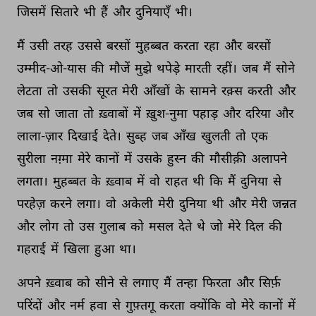
जिसमें 
सितारे 
भी 
हैं 
और 
दुनियाएँ 
भी। 
मैं 
उसी 
तरह 
उससे 
बरसों 
मुहब्बत 
करता 
रहा 
और 
बरसों 
उम्मीद-ओ-यास 
की 
मौजें 
मुझे 
थपेड़े 
मारती 
रहीं। 
जब 
मैं 
सोने 
लेटता 
तो 
उसकी 
सूरत 
मेरी 
आँखों 
के 
सामने 
रक़्स 
करती 
और 
जब 
सो 
जाता 
तो 
ख़्वाबों 
में 
ख़ुश-नुमा 
पहाड़ 
और 
दरिया 
और 
लाला-ज़ार 
दिखाई 
देते। 
सुब्ह 
जब 
आँख 
खुलती 
तो 
एक 
सुरीला 
नग़्मा 
मेरे 
कानों 
में 
उसके 
हुस्न 
की 
मौसीक़ी 
अलापने 
लगता। 
मुहब्बत 
के 
ख़्वाब 
में 
वो 
राहत 
थी 
कि 
मैं 
दुनिया 
से 
परहेज़ 
करने 
लगा। 
वो 
अकेली 
मेरी 
दुनिया 
थी 
और 
मेरी 
जन्नत 
और 
लोग 
तो 
उस 
गुलाब 
को 
मसल 
देते 
थे 
जो 
मेरे 
दिल 
की 
गहराई 
में 
खिला 
हुआ 
था। 
अपने 
ख़्वाब 
को 
सीने 
से 
लगाए 
मैं 
तन्हा 
फिरता 
और 
सिर्फ़ 
परिंदों 
और 
नर्म 
हवा 
से 
गुफ़्तगू 
करता 
क्योंकि 
वो 
मेरे 
कानों 
में 