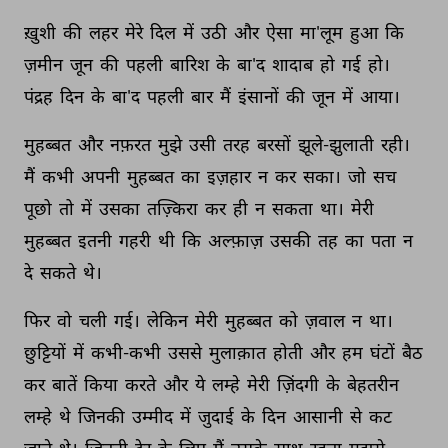
ख़ुशी 
की 
लहर 
मेरे 
दिल 
में 
उठी 
और 
ऐसा 
मा'लूम 
हुआ 
कि 
ज़मीन 
जून 
की 
पहली 
बारिश 
के 
बा'द 
शादाब 
हो 
गई 
हो। 
पंद्रह 
दिन 
के 
बा'द 
पहली 
बार 
मैं 
इंसानों 
की 
जून 
में 
आया। 
मुहब्बत 
और 
नफ़रत 
मुझे 
उसी 
तरह 
बरसों 
झूले-झुलाती 
रही। 
मैं 
कभी 
अपनी 
मुहब्बत 
का 
इज़हार 
न 
कर 
सका। 
जो 
सच 
पूछो 
तो 
में 
उसका 
तज़्किरा 
कर 
ही 
न 
सकता 
था। 
मेरी 
मुहब्बत 
इतनी 
गहरी 
थी 
कि 
अल्फ़ाज़ 
उसकी 
तह 
का 
पता 
न 
दे 
सकते 
थे। 
फिर 
वो 
चली 
गई। 
लेकिन 
मेरी 
मुहब्बत 
को 
ज़वाल 
न 
था। 
छुट्टियों 
में 
कभी-कभी 
उससे 
मुलाक़ात 
होती 
और 
हम 
घंटों 
बैठ 
कर 
बातें 
किया 
करते 
और 
ये 
लम्हे 
मेरी 
ज़िंदगी 
के 
बेहतरीन 
लम्हे 
थे 
जिनकी 
उम्मीद 
में 
जुदाई 
के 
दिन 
आसानी 
से 
कट 