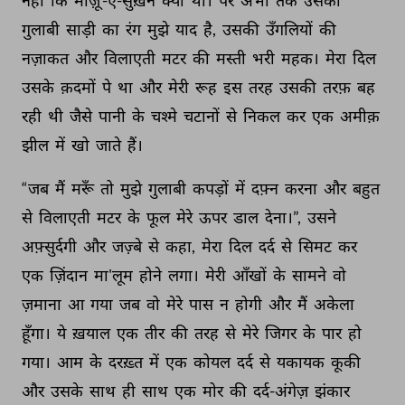
नहीं 
कि 
मौज़ू’-ए-सुख़न 
क्या 
था। 
पर 
अभी 
तक 
उसकी 
गुलाबी 
साड़ी 
का 
रंग 
मुझे 
याद 
है, 
उसकी 
उँगलियों 
की 
नज़ाकत 
और 
विलाएती 
मटर 
की 
मस्ती 
भरी 
महक। 
मेरा 
दिल 
उसके 
क़दमों 
पे 
था 
और 
मेरी 
रूह 
इस 
तरह 
उसकी 
तरफ़ 
बह 
रही 
थी 
जैसे 
पानी 
के 
चश्मे 
चटानों 
से 
निकल 
कर 
एक 
अमीक़ 
झील 
में 
खो 
जाते 
हैं। 
“जब 
मैं 
मरूँ 
तो 
मुझे 
गुलाबी 
कपड़ों 
में 
दफ़्न 
करना 
और 
बहुत 
से 
विलाएती 
मटर 
के 
फूल 
मेरे 
ऊपर 
डाल 
देना।”, 
उसने 
अफ़्सुर्दगी 
और 
जज़्बे 
से 
कहा, 
मेरा 
दिल 
दर्द 
से 
सिमट 
कर 
एक 
ज़िंदान 
मा'लूम 
होने 
लगा। 
मेरी 
आँखों 
के 
सामने 
वो 
ज़माना 
आ 
गया 
जब 
वो 
मेरे 
पास 
न 
होगी 
और 
मैं 
अकेला 
हूँगा। 
ये 
ख़याल 
एक 
तीर 
की 
तरह 
से 
मेरे 
जिगर 
के 
पार 
हो 
गया। 
आम 
के 
दरख़्त 
में 
एक 
कोयल 
दर्द 
से 
यकायक 
कूकी 
और 
उसके 
साथ 
ही 
साथ 
एक 
मोर 
की 
दर्द-अंगेज़ 
झंकार 