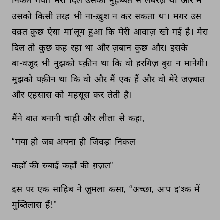
निकल 
गया। 
मेरा 
दिल 
उसकी 
मुहब्बत 
से 
लबरेज़ 
था 
और 
मैं 
उसको 
किसी 
तरह 
भी 
ना-ख़ुश 
न 
कर 
सकता 
था। 
मगर 
उस 
वक़्त 
कुछ 
ऐसा 
मा'लूम 
हुआ 
कि 
मेरी 
आवाज़ 
खो 
गई 
है। 
मेरा 
दिल 
तो 
कुछ 
कह 
रहा 
था 
और 
ज़बान 
कुछ 
और। 
इसके 
बा-वजूद 
भी 
मुझको 
यक़ीन 
था 
कि 
वो 
हरगिज़ 
बुरा 
न 
मानेगी। 
मुझको 
यक़ीन 
था 
कि 
वो 
और 
मैं 
एक 
हैं 
और 
वो 
मेरे 
जज़्बात 
और 
एहसास 
को 
महसूस 
कर 
लेती 
है। 
मैंने 
बात 
बनानी 
चाही 
और 
लीला 
से 
कहा, 
“गया 
हो 
जब 
अपना 
ही 
जिवड़ा 
निकल 
कहाँ 
की 
रुबाई 
कहाँ 
की 
ग़ज़ल” 
इस 
पर 
एक 
साहिब 
ने 
जुमला 
कसा, 
“अच्छा, 
आप 
इ'श्क़ 
में 
मुब्तिलास 
हैं!” 