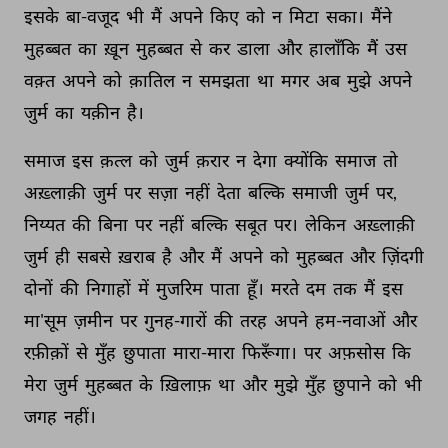
इसके 
बा-वजूद 
भी 
मैं 
अपने 
किए 
को 
न 
मिटा 
सका। 
मैंने 
मुहब्बत 
का 
ख़ून 
मुहब्बत 
से 
कर 
डाला 
और 
हालाँकि 
मैं 
उस 
वक़्त 
अपने 
को 
क़ातिल 
न 
समझता 
था 
मगर 
अब 
मुझे 
अपने 
जुर्म 
का 
यक़ीन 
है। 
समाज 
इस 
क़त्ल 
को 
जुर्म 
क़रार 
न 
देगा 
क्योंकि 
समाज 
तो 
अख़्लाक़ी 
जुर्म 
पर 
सज़ा 
नहीं 
देता 
बल्कि 
समाजी 
जुर्म 
पर, 
निय्यत 
की 
बिना 
पर 
नहीं 
बल्कि 
सबूत 
पर। 
लेकिन 
अख़्लाक़ी 
जुर्म 
ही 
सबसे 
ख़राब 
है 
और 
मैं 
अपने 
को 
मुहब्बत 
और 
ज़िंदगी 
दोनों 
की 
निगाहों 
में 
मुजरिम 
पाता 
हूँ। 
मरते 
दम 
तक 
मैं 
इस 
मा'सूम 
ज़मीन 
पर 
गुनह-गारों 
की 
तरह 
अपने 
हम-नवाओं 
और 
रफ़ीक़ों 
से 
मुँह 
छुपाता 
मारा-मारा 
फिरूँगा। 
पर 
अफ़सोस 
कि 
मेरा 
जुर्म 
मुहब्बत 
के 
ख़िलाफ़ 
था 
और 
मुझे 
मुँह 
छुपाने 
को 
भी 
जगह 
नहीं। 