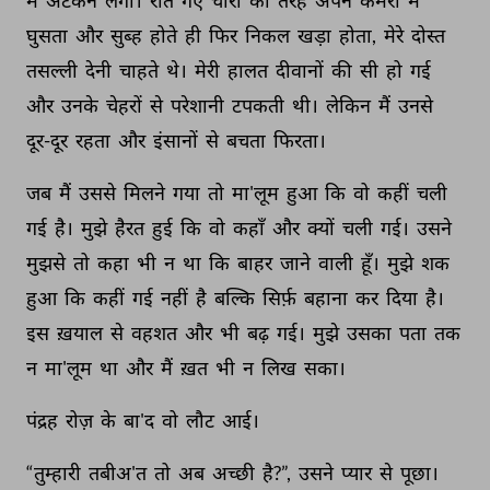
में 
अटकने 
लगा। 
रात 
गए 
चोरों 
की 
तरह 
अपने 
कमरा 
में 
घुसता 
और 
सुब्ह 
होते 
ही 
फिर 
निकल 
खड़ा 
होता, 
मेरे 
दोस्त 
तसल्ली 
देनी 
चाहते 
थे। 
मेरी 
हालत 
दीवानों 
की 
सी 
हो 
गई 
और 
उनके 
चेहरों 
से 
परेशानी 
टपकती 
थी। 
लेकिन 
मैं 
उनसे 
दूर-दूर 
रहता 
और 
इंसानों 
से 
बचता 
फिरता। 
जब 
मैं 
उससे 
मिलने 
गया 
तो 
मा'लूम 
हुआ 
कि 
वो 
कहीं 
चली 
गई 
है। 
मुझे 
हैरत 
हुई 
कि 
वो 
कहाँ 
और 
क्यों 
चली 
गई। 
उसने 
मुझसे 
तो 
कहा 
भी 
न 
था 
कि 
बाहर 
जाने 
वाली 
हूँ। 
मुझे 
शक 
हुआ 
कि 
कहीं 
गई 
नहीं 
है 
बल्कि 
सिर्फ़ 
बहाना 
कर 
दिया 
है। 
इस 
ख़याल 
से 
वहशत 
और 
भी 
बढ़ 
गई। 
मुझे 
उसका 
पता 
तक 
न 
मा'लूम 
था 
और 
मैं 
ख़त 
भी 
न 
लिख 
सका। 
पंद्रह 
रोज़ 
के 
बा'द 
वो 
लौट 
आई। 
“तुम्हारी 
तबीअ'त 
तो 
अब 
अच्छी 
है?”, 
उसने 
प्यार 
से 
पूछा। 