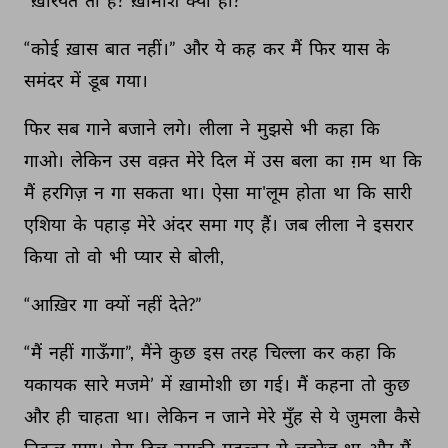
“ख़ैरियत 
तो 
है? 
ख़ामोश 
क्यों 
हो?” 
“कोई 
ख़ास 
बात 
नहीं।” 
और 
ये 
कह 
कर 
मैं 
फिर 
यास 
के 
समंदर 
में 
डूब 
गया। 
फिर 
सब 
गाने 
बजाने 
लगे। 
लीला 
ने 
मुझसे 
भी 
कहा 
कि 
गाओ। 
लेकिन 
उस 
वक़्त 
मेरे 
दिल 
में 
उस 
बला 
का 
ग़म 
था 
कि 
मैं 
हरगिज़ 
न 
गा 
सकता 
था। 
ऐसा 
मा'लूम 
होता 
था 
कि 
सारी 
एशिया 
के 
पहाड़ 
मेरे 
अंदर 
समा 
गए 
हैं। 
जब 
लीला 
ने 
इसरार 
किया 
तो 
वो 
भी 
प्यार 
से 
बोली, 
“आख़िर 
गा 
क्यों 
नहीं 
देते?” 
“मैं 
नहीं 
गाऊँगा”, 
मैंने 
कुछ 
इस 
तरह 
चिल्ला 
कर 
कहा 
कि 
यकायक 
सारे 
मजमे’ 
में 
ख़ामोशी 
छा 
गई। 
मैं 
कहना 
तो 
कुछ 
और 
ही 
चाहता 
था। 
लेकिन 
न 
जाने 
मेरे 
मुँह 
से 
ये 
जुमला 
कैसे 