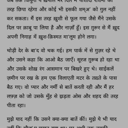
जब 
तक 
जियूँगा 
ये 
ख़याल 
मेरे 
दिल 
में 
पोशीदा 
रौशनी 
की 
तरह 
छिपा 
रहेगा 
और 
कोई 
भी 
इसकी 
शम्अ’ 
को 
गुल 
नहीं 
कर 
सकता। 
मैं 
इस 
तरह 
ख़ुशी 
से 
फूल 
गया 
जैसे 
मैंने 
उसके 
दिल 
पर 
क़ाबू 
पा 
लिया 
है 
और 
नाज़ाँ 
हूँ। 
इस 
ग़ुरूर 
से 
मैं 
ख़ुद 
अपनी 
निगाह 
में 
ख़ुश-क़िस्मत 
मा'लूम 
होने 
लगा। 
थोड़ी 
देर 
के 
बा'द 
वो 
थक 
गई। 
हम 
पार्क 
में 
से 
गुज़र 
रहे 
थे 
और 
उसने 
कहा 
कि 
आओ 
बैठ 
जाएँ। 
सूरज 
ग़ुरूब 
हो 
रहा 
था 
और 
उसके 
शोख़ 
रंग 
आसमान 
पर 
बिखरे 
हुए 
थे। 
साईकलें 
ज़मीन 
पर 
रख 
के 
हम 
एक 
विलाएती 
मटर 
के 
तख़्ते 
के 
पास 
बैठ 
गए। 
वो 
प्यार 
और 
नर्मी 
से 
बातें 
करती 
रही 
और 
मैं 
हर 
लफ़्ज़ 
को 
जो 
उसके 
मुँह 
से 
झड़ता 
ओस 
और 
शहद 
की 
तरह 
पीता 
रहा। 
मुझे 
याद 
नहीं 
कि 
उसने 
क्या-क्या 
बातें 
कीं। 
मुझे 
ये 
भी 
याद 