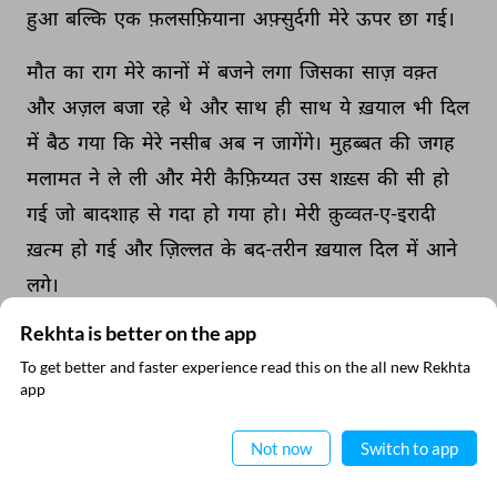
हुआ 
बल्कि 
एक 
फ़लसफ़ियाना 
अफ़्सुर्दगी 
मेरे 
ऊपर 
छा 
गई। 
मौत 
का 
राग 
मेरे 
कानों 
में 
बजने 
लगा 
जिसका 
साज़ 
वक़्त 
और 
अज़ल 
बजा 
रहे 
थे 
और 
साथ 
ही 
साथ 
ये 
ख़याल 
भी 
दिल 
में 
बैठ 
गया 
कि 
मेरे 
नसीब 
अब 
न 
जागेंगे। 
मुहब्बत 
की 
जगह 
मलामत 
ने 
ले 
ली 
और 
मेरी 
कैफ़िय्यत 
उस 
शख़्स 
की 
सी 
हो 
गई 
जो 
बादशाह 
से 
गदा 
हो 
गया 
हो। 
मेरी 
क़ुव्वत-ए-इरादी 
ख़त्म 
हो 
गई 
और 
ज़िल्लत 
के 
बद-तरीन 
ख़याल 
दिल 
में 
आने 
लगे। 
Rekhta is better on the app
मगर 
मैं 
अभी 
तक 
उससे 
ख़त-ओ-किताबत 
करता 
रहा 
और 
वो 
To get better and faster experience read this on the all new Rekhta
जवाब 
देती 
रही। 
वो 
मुहब्बत 
जिस 
पर 
मैंने 
अपनी 
ज़िंदगी 
की 
app
ऐप में पढ़िए
बिना 
डाली 
थी, 
इस 
क़दर 
मज़बूत 
थी 
कि 
मैं 
इन 
हरा 
देने 
वाली 
ताक़तों 
का 
मुक़ाबला 
करता 
रहा 
जो 
मेरे 
अंदर 
पैदा 
हो 
Not now
Switch to app
गई 
थीं। 