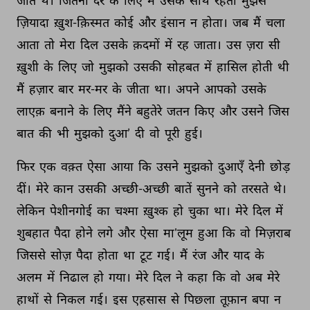
जाते 
थे। 
जितनी 
देर 
के 
लिए 
मैं 
उसके 
साथ 
रहता 
मुझसे 
ज़ियादा 
ख़ुश-क़िस्मत 
कोई 
और 
इंसान 
न 
होता। 
जब 
मैं 
चला 
आता 
तो 
मेरा 
दिल 
उसके 
क़दमों 
में 
रह 
जाता। 
उस 
ज़रा 
सी 
ख़ुशी 
के 
लिए 
जो 
मुझको 
उसकी 
सोहबत 
में 
हासिल 
होती 
थी 
मैं 
हज़ार 
बार 
मर-मर 
के 
जीता 
था। 
अपने 
आपको 
उसके 
लाएक़ 
बनाने 
के 
लिए 
मैंने 
बहुतेरे 
जतन 
किए 
और 
उसने 
जिस 
बात 
की 
भी 
मुझको 
दुआ’ 
दी 
वो 
पूरी 
हुई। 
फिर 
एक 
वक़्त 
ऐसा 
आया 
कि 
उसने 
मुझको 
दुआएँ 
देनी 
छोड़ 
दीं। 
मेरे 
कान 
उसकी 
अच्छी-अच्छी 
बातें 
सुनने 
को 
तरसते 
थे। 
लेकिन 
पेशीनगोई 
का 
चश्मा 
ख़ुश्क 
हो 
चुका 
था। 
मेरे 
दिल 
में 
शुबहात 
पैदा 
होने 
लगे 
और 
ऐसा 
मा'लूम 
हुआ 
कि 
वो 
मिज़राब 
जिससे 
सोज़ 
पैदा 
होता 
था 
टूट 
गई। 
मैं 
रंज 
और 
याद 
के 
अलम 
में 
निढाल 
हो 
गया। 
मेरे 
दिल 
ने 
कहा 
कि 
वो 
अब 
मेरे 
हाथों 
से 
निकल 
गई। 
इस 
एहसास 
से 
पिछ्ला 
तूफ़ान 
बपा 
न 