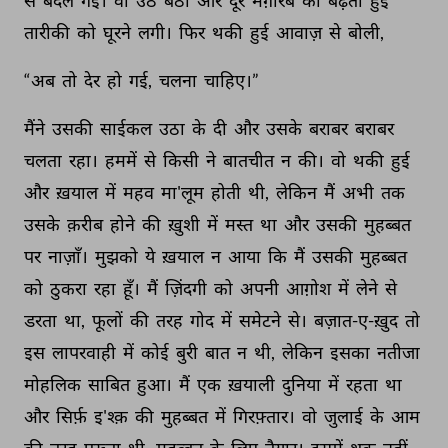
से 
बदल 
गई। 
वो 
उठ 
बैठी 
और 
दूर 
मग़रिब 
की 
बढ़ती 
हुई 
तारीकी 
को 
घूरने 
लगी। 
फिर 
थकी 
हुई 
आवाज़ 
से 
बोली, 
“अब 
तो 
देर 
हो 
गई, 
चलना 
चाहिए।” 
मैंने 
उसकी 
साईकल 
उठा 
के 
दी 
और 
उसके 
बराबर 
बराबर 
चलता 
रहा। 
हममें 
से 
किसी 
ने 
बातचीत 
न 
की। 
वो 
थकी 
हुई 
और 
ख़याल 
में 
महव 
मा'लूम 
होती 
थी, 
लेकिन 
मैं 
अभी 
तक 
उसके 
क़रीब 
होने 
की 
ख़ुशी 
में 
मस्त 
था 
और 
उसकी 
मुहब्बत 
पर 
नाज़ाँ। 
मुझको 
ये 
ख़याल 
न 
आया 
कि 
मैं 
उसकी 
मुहब्बत 
को 
ठुकरा 
रहा 
हूँ। 
मैं 
ज़िंदगी 
को 
अपनी 
आग़ोश 
में 
लेने 
से 
डरता 
था, 
फूलों 
की 
तरह 
गोद 
में 
समेटने 
से। 
बज़ात-ए-ख़ुद 
तो 
इस 
लापरवाही 
में 
कोई 
बुरी 
बात 
न 
थी, 
लेकिन 
इसका 
नतीजा 
मोहलिक 
साबित 
हुआ। 
मैं 
एक 
ख़याली 
दुनिया 
में 
रहता 
था 
और 
सिर्फ़ 
इ'श्क़ 
की 
मुहब्बत 
में 
गिरफ़्तार। 
वो 
जुलाई 
के 
आम 