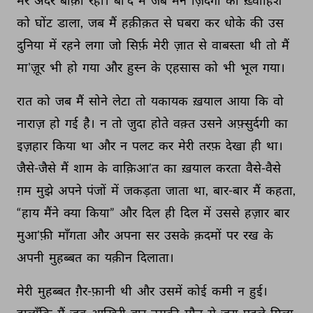
मेरे 
अंदर 
बाक़ी 
रहा। 
बा'द 
में 
जब 
मैंने 
ज़िंदगी 
की 
ख़्वाहिश 
को 
घोंट 
डाला, 
जब 
मैं 
हक़ीक़त 
से 
घबरा 
कर 
धोके 
की 
उस 
दुनिया 
में 
रहने 
लगा 
जो 
सिर्फ़ 
मेरी 
ज़ात 
से 
वाबस्ता 
थी 
तो 
मैं 
मा'ज़ूर 
भी 
हो 
गया 
और 
हुस्न 
के 
एहसास 
को 
भी 
भूल 
गया। 
रात 
को 
जब 
मैं 
सोने 
लेटा 
तो 
यकायक 
ख़याल 
आया 
कि 
वो 
नाराज़ 
हो 
गई 
है। 
न 
तो 
जुदा 
होते 
वक़्त 
उसने 
अफ़्सुर्दगी 
का 
इज़हार 
किया 
था 
और 
न 
पलट 
कर 
मेरी 
तरफ़ 
देखा 
ही 
था। 
जैसे-जैसे 
मैं 
शाम 
के 
वाक़िआ'त 
का 
ख़याल 
करता 
वैसे-वैसे 
ग़म 
मुझे 
अपने 
पंजों 
में 
जकड़ता 
जाता 
था, 
बार-बार 
मैं 
कहता, 
“हाय 
मैंने 
क्या 
किया” 
और 
दिल 
ही 
दिल 
में 
उससे 
हज़ार 
बार 
मुआ'फ़ी 
माँगता 
और 
अपना 
सर 
उसके 
क़दमों 
पर 
रख 
के 
अपनी 
मुहब्बत 
का 
यक़ीन 
दिलाता। 
मेरी 
मुहब्बत 
ग़ैर-फ़ानी 
थी 
और 
उसमें 
कोई 
कमी 
न 
हुई। 