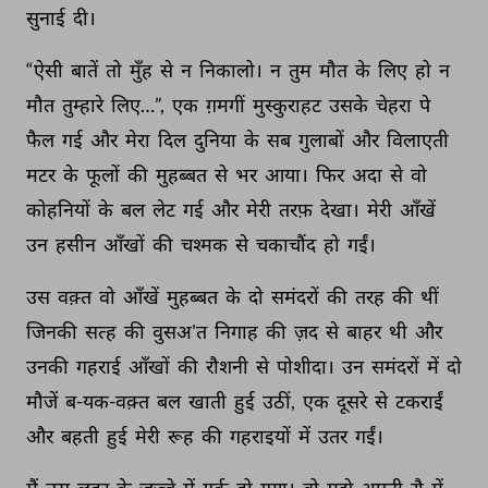
सुनाई 
दी। 
“ऐसी 
बातें 
तो 
मुँह 
से 
न 
निकालो। 
न 
तुम 
मौत 
के 
लिए 
हो 
न 
मौत 
तुम्हारे 
लिए…”, 
एक 
ग़मगीं 
मुस्कुराहट 
उसके 
चेहरा 
पे 
फैल 
गई 
और 
मेरा 
दिल 
दुनिया 
के 
सब 
गुलाबों 
और 
विलाएती 
मटर 
के 
फूलों 
की 
मुहब्बत 
से 
भर 
आया। 
फिर 
अदा 
से 
वो 
कोहनियों 
के 
बल 
लेट 
गई 
और 
मेरी 
तरफ़ 
देखा। 
मेरी 
आँखें 
उन 
हसीन 
आँखों 
की 
चश्मक 
से 
चकाचौंद 
हो 
गईं। 
उस 
वक़्त 
वो 
आँखें 
मुहब्बत 
के 
दो 
समंदरों 
की 
तरह 
की 
थीं 
जिनकी 
सत्ह 
की 
वुसअ'त 
निगाह 
की 
ज़द 
से 
बाहर 
थी 
और 
उनकी 
गहराई 
आँखों 
की 
रौशनी 
से 
पोशीदा। 
उन 
समंदरों 
में 
दो 
मौजें 
ब-यक-वक़्त 
बल 
खाती 
हुई 
उठीं, 
एक 
दूसरे 
से 
टकराईं 
और 
बहती 
हुई 
मेरी 
रूह 
की 
गहराइयों 
में 
उतर 
गईं। 