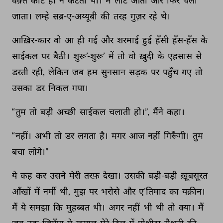
वक़्त 
काटे 
ही 
न 
कटता 
था। 
मैं 
लौट 
आता 
और 
फिर 
चला 
जाता। 
लम्हे 
सब्र-ए-अय्यूबी 
की 
तरह 
गुज़र 
रहे 
थे। 
आख़िर-कार 
वो 
आ 
ही 
गई 
और 
शरमाई 
हुई 
हँसी 
हँस-हँस 
के 
साईकल 
पर 
बैठी। 
शुरू’-शुरू’ 
में 
तो 
वो 
ख़ुदी 
के 
एहसास 
से 
डरती 
रही, 
लेकिन 
जब 
हम 
सुनसान 
सड़क 
पर 
पहुँच 
गए 
तो 
उसका 
डर 
निकल 
गया। 
“तुम 
तो 
बड़ी 
अच्छी 
साईकल 
चलाती 
हो।”, 
मैंने 
कहा। 
“नहीं। 
अभी 
तो 
डर 
लगता 
है। 
मगर 
आज 
नहीं 
गिरूँगी। 
तुम 
बचा 
लोगे।” 
ये 
कह 
कर 
उसने 
मेरी 
तरफ़ 
देखा। 
उसकी 
बड़ी-बड़ी 
ख़ूबसूरत 
आँखों 
में 
नर्मी 
थी, 
मुझ 
पर 
भरोसे 
और 
ए'तिमाद 
का 
यक़ीन। 
मैं 
ये 
समझा 
कि 
मुहब्बत 
थी। 
अगर 
नहीं 
भी 
थी 
तो 
क्या। 
मैं 