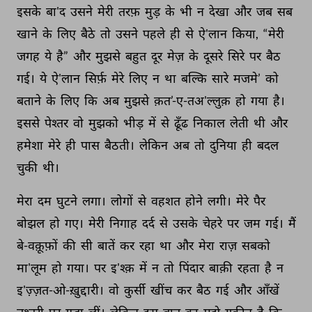
इसके 
बा'द 
उसने 
मेरी 
तरफ़ 
मुड़ 
के 
भी 
न 
देखा 
और 
जब 
सब 
खाने 
के 
लिए 
बैठे 
तो 
उसने 
पहले 
ही 
से 
ऐ'लान 
किया, 
“मेरी 
जगह 
ये 
है” 
और 
मुझसे 
बहुत 
दूर 
मेज़ 
के 
दूसरे 
सिरे 
पर 
बैठ 
गई। 
ये 
ऐ'लान 
सिर्फ़ 
मेरे 
लिए 
न 
था 
बल्कि 
सारे 
मजमे’ 
को 
बताने 
के 
लिए 
कि 
अब 
मुझसे 
क़त’-ए-तअ'ल्लुक़ 
हो 
गया 
है। 
इससे 
पेश्तर 
वो 
मुझको 
भीड़ 
में 
से 
ढूँढ 
निकाल 
लेती 
थी 
और 
हमेशा 
मेरे 
ही 
पास 
बैठती। 
लेकिन 
अब 
तो 
दुनिया 
ही 
बदल 
चुकी 
थी। 
मेरा 
दम 
घुटने 
लगा। 
लोगों 
से 
वहशत 
होने 
लगी। 
मेरे 
पैर 
बोझल 
हो 
गए। 
मेरी 
निगाह 
दर्द 
से 
उसके 
चेहरे 
पर 
जम 
गई। 
मैं 
बे-वक़ूफ़ों 
की 
सी 
बातें 
कर 
रहा 
था 
और 
मेरा 
राज़ 
सबको 
मा'लूम 
हो 
गया। 
पर 
इ'श्क़ 
में 
न 
तो 
पिंदार 
बाक़ी 
रहता 
है 
न 
इ'ज़्ज़त-ओ-ख़ुद्दारी। 
वो 
कुर्सी 
खींच 
कर 
बैठ 
गई 
और 
आँखें 