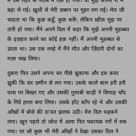
मैं 
उस 
लहर 
के 
जज़्बे 
में 
ग़र्क़ 
हो 
गया। 
वो 
मुझे 
अपनी 
रौ 
में 
बहा 
ले 
गई। 
ख़ुशी 
से 
मेरी 
ज़बान 
पर 
मुहर 
लग 
गई। 
मेरा 
जी 
चाहता 
था 
कि 
कुछ 
कहूँ, 
कुछ 
करूँ, 
लेकिन 
ख़ौफ़ 
मुझ 
पर 
तारी 
हो 
गया। 
मैंने 
अपने 
दिल 
में 
कहा 
कि 
मुझे 
अपनी 
मुहब्बत 
के 
इज़हार 
करने 
का 
कोई 
हक़ 
नहीं। 
मैं 
अपनी 
मुहब्बत 
से 
डरता 
था। 
उस 
एक 
लम्हे 
में 
मैंने 
मौत 
और 
ज़िंदगी 
दोनों 
का 
मज़ा 
चख 
लिया। 
दुबारा 
फिर 
उसने 
अपना 
सर 
पीछे 
झुकाया 
और 
इस 
क़दर 
झुकी 
कि 
सर 
ज़मीन 
से 
लग 
गया। 
उसके 
काले 
बाल 
हरी 
हरी 
घास 
पर 
बिखर 
गए 
और 
उसकी 
गुलाबी 
साड़ी 
ने 
सियाह 
चाँद 
के 
गिर्द 
हाला 
बना 
लिया। 
उसके 
होंट 
काँप 
रहे 
थे 
और 
उसकी 
आँखों 
में 
बोसे 
की 
दा'वत 
झलक 
उठी। 
मेरा 
दिल 
धड़कने 
लगा। 
ख़ून 
पहले 
तो 
जोश 
में 
आया 
फिर 
यकायक 
रगों 
में 
रुक 
गया। 
पर 
जो 
कुछ 
भी 
मेरी 
आँखों 
ने 
देखा 
उसका 
दिल 
ने 