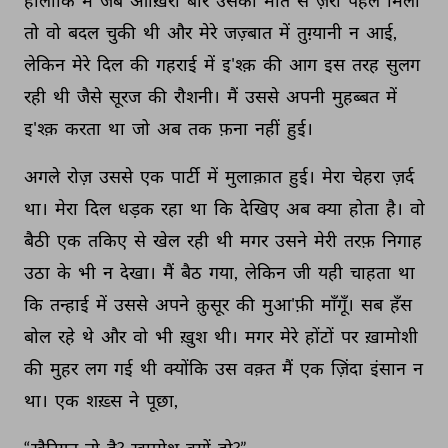
हालाँकि 
मैं 
जब 
आख़िरी 
बार 
उसकी 
मौत 
से 
ज़रा 
पहले 
मिला 
तो 
वो 
बदल 
चुकी 
थी 
और 
मेरे 
जज़्बात 
में 
तुग़्यानी 
न 
आई, 
लेकिन 
मेरे 
दिल 
की 
गहराई 
में 
इ'श्क़ 
की 
आग 
इस 
तरह 
सुलग 
रही 
थी 
जैसे 
सूरज 
की 
रौशनी। 
मैं 
उससे 
अपनी 
मुहब्बत 
में 
इ'श्क़ 
करता 
था 
जो 
अब 
तक 
फ़ना 
नहीं 
हुई। 
अगले 
रोज़ 
उससे 
एक 
पार्टी 
में 
मुलाक़ात 
हुई। 
मेरा 
चेहरा 
ज़र्द 
था। 
मेरा 
दिल 
धड़क 
रहा 
था 
कि 
देखिए 
अब 
क्या 
होता 
है। 
वो 
बैठी 
एक 
तकिए 
से 
खेल 
रही 
थी 
मगर 
उसने 
मेरी 
तरफ़ 
निगाह 
उठा 
के 
भी 
न 
देखा। 
मैं 
बैठ 
गया, 
लेकिन 
जी 
यही 
चाहता 
था 
कि 
तन्हाई 
में 
उससे 
अपने 
क़ुसूर 
की 
मुआ'फ़ी 
माँगूँ। 
सब 
हँस 
बोल 
रहे 
थे 
और 
वो 
भी 
ख़ुश 
थी। 
मगर 
मेरे 
होंटों 
पर 
ख़ामोशी 
की 
मुहर 
लग 
गई 
थी 
क्योंकि 
उस 
वक़्त 
मैं 
एक 
ज़िंदा 
इंसान 
न 
था। 
एक 
शख़्स 
ने 
पूछा, 