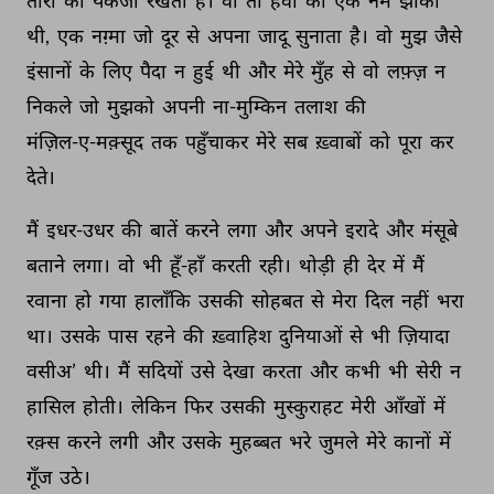
तारों 
को 
यकजा 
रखती 
है। 
वो 
तो 
हवा 
का 
एक 
नर्म 
झोंका 
थी, 
एक 
नग़्मा 
जो 
दूर 
से 
अपना 
जादू 
सुनाता 
है। 
वो 
मुझ 
जैसे 
इंसानों 
के 
लिए 
पैदा 
न 
हुई 
थी 
और 
मेरे 
मुँह 
से 
वो 
लफ़्ज़ 
न 
निकले 
जो 
मुझको 
अपनी 
ना-मुम्किन 
तलाश 
की 
मंज़िल-ए-मक़्सूद 
तक 
पहुँचाकर 
मेरे 
सब 
ख़्वाबों 
को 
पूरा 
कर 
देते। 
मैं 
इधर-उधर 
की 
बातें 
करने 
लगा 
और 
अपने 
इरादे 
और 
मंसूबे 
बताने 
लगा। 
वो 
भी 
हूँ-हाँ 
करती 
रही। 
थोड़ी 
ही 
देर 
में 
मैं 
रवाना 
हो 
गया 
हालाँकि 
उसकी 
सोहबत 
से 
मेरा 
दिल 
नहीं 
भरा 
था। 
उसके 
पास 
रहने 
की 
ख़्वाहिश 
दुनियाओं 
से 
भी 
ज़ियादा 
वसीअ’ 
थी। 
मैं 
सदियों 
उसे 
देखा 
करता 
और 
कभी 
भी 
सेरी 
न 
हासिल 
होती। 
लेकिन 
फिर 
उसकी 
मुस्कुराहट 
मेरी 
आँखों 
में 
रक़्स 
करने 
लगी 
और 
उसके 
मुहब्बत 
भरे 
जुमले 
मेरे 
कानों 
में 
गूँज 
उठे। 