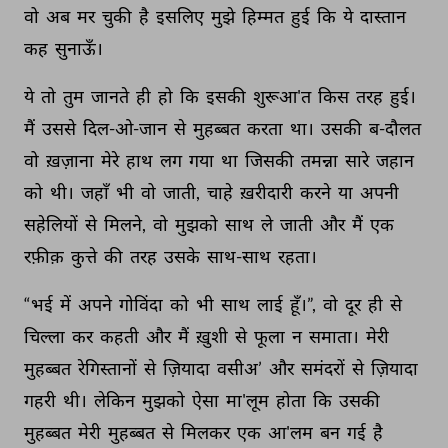
वो 
अब 
मर 
चुकी 
है 
इसलिए 
मुझे 
हिम्मत 
हुई 
कि 
ये 
दास्तान 
कह 
सुनाऊँ। 
ये 
तो 
तुम 
जानते 
ही 
हो 
कि 
इसकी 
शुरूआ'त 
किस 
तरह 
हुई। 
मैं 
उससे 
दिल-ओ-जान 
से 
मुहब्बत 
करता 
था। 
उसकी 
ब-दौलत 
वो 
ख़ज़ाना 
मेरे 
हाथ 
लग 
गया 
था 
जिसकी 
तमन्ना 
सारे 
जहान 
को 
थी। 
जहाँ 
भी 
वो 
जाती, 
चाहे 
ख़रीदारी 
करने 
या 
अपनी 
सहेलियों 
से 
मिलने, 
वो 
मुझको 
साथ 
ले 
जाती 
और 
मैं 
एक 
रफ़ीक़ 
कुत्ते 
की 
तरह 
उसके 
साथ-साथ 
रहता। 
“भई 
में 
अपने 
गोविंदा 
को 
भी 
साथ 
लाई 
हूँ।”, 
वो 
दूर 
ही 
से 
चिल्ला 
कर 
कहती 
और 
मैं 
ख़ुशी 
से 
फूला 
न 
समाता। 
मेरी 
मुहब्बत 
रेगिस्तानों 
से 
ज़ियादा 
वसीअ’ 
और 
समंदरों 
से 
ज़ियादा 
गहरी 
थी। 
लेकिन 
मुझको 
ऐसा 
मा'लूम 
होता 
कि 
उसकी 
मुहब्बत 
मेरी 
मुहब्बत 
से 
मिलकर 
एक 
आ'लम 
बन 
गई 
है 