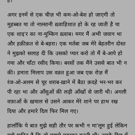
है। 
अगर 
इनमें 
से 
एक 
चीज़ 
भी 
कम-ओ-बेश 
हो 
जाएगी 
तो 
मुहब्बत 
या 
तो 
नफ़्सानी 
ख़्वाहिशात 
हो 
के 
रह 
जाती 
है 
या 
एक 
शाइ'र 
का 
ना-मुम्किन 
ख़्वाब। 
मगर 
मैं 
अभी 
जवान 
था 
और 
हक़ीक़त 
से 
बे-बहरा। 
एक 
मर्तबा 
जब 
मेरे 
बेहतरीन 
दोस्त 
ने 
मुझको 
सलाह 
दी 
कि 
उसको 
प्यार 
करो 
तो 
मैं 
बे-आपे 
हो 
गया 
और 
चाँटा 
रसीद 
किया। 
बरसों 
तक 
मैंने 
उससे 
बात 
भी 
न 
की। 
हमारा 
मिलाप 
उस 
वक़्त 
हुआ 
जब 
एक 
रोज़ 
मैं 
रंज-ओ-अलम 
से 
चूर 
शराब-ख़ाने 
में 
बैठा 
क़दहे 
भर-भर 
कर 
पी 
रहा 
था 
और 
आँसुओं 
की 
लड़ी 
आँखों 
से 
जारी 
थी। 
अगली 
वफ़ाओं 
के 
ख़याल 
से 
उसने 
आकर 
मेरे 
शाने 
पर 
हाथ 
रख 
दिया 
और 
हमारे 
दिल 
फिर 
मिल 
गए। 
हालाँकि 
ये 
बात 
मुझे 
सही 
तौर 
पर 
कभी 
न 
मा'लूम 
हुई 
लेकिन 