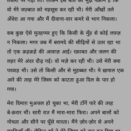
तश्तरी 
पर 
गड़ा 
लीं। 
लेकिन 
इस 
बात 
का 
मुझे 
यक़ीन 
है 
कि 
वो 
मेरे 
जज़्बात 
को 
महसूस 
कर 
रही 
थी। 
मेरी 
आँखों 
तले 
अँधेरा 
आ 
गया 
और 
मैं 
दीवाना-वार 
कमरे 
से 
भाग 
निकला। 
सब 
कुछ 
ऐसे 
मुतहय्यर 
हुए 
कि 
किसी 
के 
मुँह 
से 
कोई 
लफ़्ज़ 
न 
निकला। 
मगर 
जब 
मैं 
बरामदे 
की 
सीढ़ियों 
से 
उतर 
रहा 
था 
तो 
एक 
क़हक़हे 
की 
आवाज़ 
आई। 
रक़ाबत 
और 
जलन 
की 
लहर 
मेरे 
अंदर 
दौड़ 
गई। 
वो 
मज़े 
कर 
रही 
थी। 
उसे 
मेरी 
क्या 
परवाह 
थी। 
उसे 
तो 
किसी 
और 
से 
मुहब्बत 
थी। 
ये 
ख़याल 
एक 
आरे 
की 
तरह 
मेरे 
जिस्म 
को 
काटता 
हुआ 
दिल 
के 
पार 
हो 
गया। 
मेरा 
दिमाग़ 
मुअत्तल 
हो 
चुका 
था, 
मेरी 
टाँगें 
पारे 
की 
तरह 
बे-क़रार 
थीं। 
सारी 
रात 
मैं 
मारा-मारा 
फिरा। 
अपने 
बालों 
को 
नोचता 
और 
सीने 
पर 
घूँसे 
मारता। 
मैंने 
ज़ोर-ज़ोर 
से 
अपने 