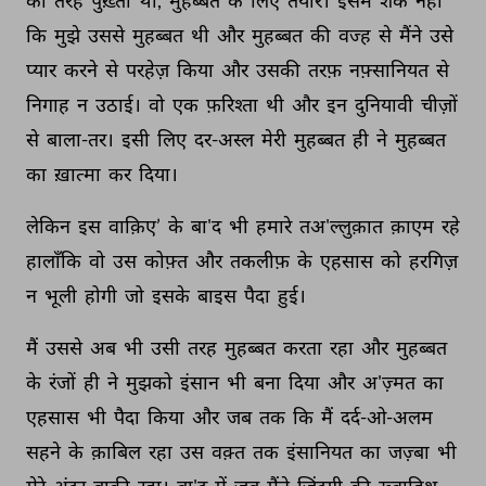
की 
तरह 
पुख़्ता 
थी, 
मुहब्बत 
के 
लिए 
तैयार। 
इसमें 
शक 
नहीं 
कि 
मुझे 
उससे 
मुहब्बत 
थी 
और 
मुहब्बत 
की 
वज्ह 
से 
मैंने 
उसे 
प्यार 
करने 
से 
परहेज़ 
किया 
और 
उसकी 
तरफ़ 
नफ़्सानियत 
से 
निगाह 
न 
उठाई। 
वो 
एक 
फ़रिश्ता 
थी 
और 
इन 
दुनियावी 
चीज़ों 
से 
बाला-तर। 
इसी 
लिए 
दर-अस्ल 
मेरी 
मुहब्बत 
ही 
ने 
मुहब्बत 
का 
ख़ात्मा 
कर 
दिया। 
लेकिन 
इस 
वाक़िए’ 
के 
बा'द 
भी 
हमारे 
तअ'ल्लुक़ात 
क़ाएम 
रहे 
हालाँकि 
वो 
उस 
कोफ़्त 
और 
तकलीफ़ 
के 
एहसास 
को 
हरगिज़ 
न 
भूली 
होगी 
जो 
इसके 
बाइस 
पैदा 
हुई। 
मैं 
उससे 
अब 
भी 
उसी 
तरह 
मुहब्बत 
करता 
रहा 
और 
मुहब्बत 
के 
रंजों 
ही 
ने 
मुझको 
इंसान 
भी 
बना 
दिया 
और 
अ'ज़्मत 
का 
एहसास 
भी 
पैदा 
किया 
और 
जब 
तक 
कि 
मैं 
दर्द-ओ-अलम 
सहने 
के 
क़ाबिल 
रहा 
उस 
वक़्त 
तक 
इंसानियत 
का 
जज़्बा 
भी 