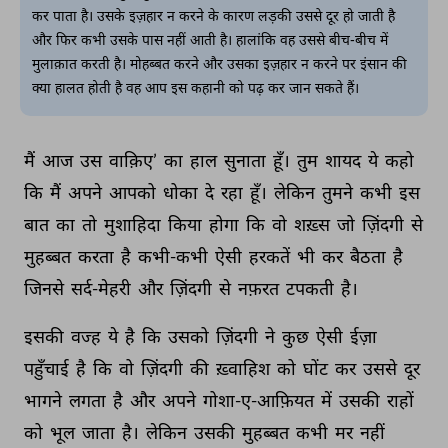
कर पाता है। उसके इज़हार न करने के कारण लड़की उससे दूर हो जाती है
और फिर कभी उसके पास नहीं आती है। हालांकि वह उससे बीच-बीच में
मुलाक़ात करती है। मोहब्बत करने और उसका इज़हार न करने पर इंसान की
क्या हालत होती है वह आप इस कहानी को पढ़ कर जान सकते हैं।
मैं 
आज 
उस 
वाक़िए’ 
का 
हाल 
सुनाता 
हूँ। 
तुम 
शायद 
ये 
कहो 
कि 
मैं 
अपने 
आपको 
धोका 
दे 
रहा 
हूँ। 
लेकिन 
तुमने 
कभी 
इस 
बात 
का 
तो 
मुशाहिदा 
किया 
होगा 
कि 
वो 
शख़्स 
जो 
ज़िंदगी 
से 
मुहब्बत 
करता 
है 
कभी-कभी 
ऐसी 
हरकतें 
भी 
कर 
बैठता 
है 
जिनसे 
सर्द-मेहरी 
और 
ज़िंदगी 
से 
नफ़रत 
टपकती 
है। 
इसकी 
वज्ह 
ये 
है 
कि 
उसको 
ज़िंदगी 
ने 
कुछ 
ऐसी 
ईज़ा 
पहुँचाई 
है 
कि 
वो 
ज़िंदगी 
की 
ख़्वाहिश 
को 
घोंट 
कर 
उससे 
दूर 
भागने 
लगता 
है 
और 
अपने 
गोशा-ए-आफ़ियत 
में 
उसकी 
राहों 
को 
भूल 
जाता 
है। 
लेकिन 
उसकी 
मुहब्बत 
कभी 
मर 
नहीं 