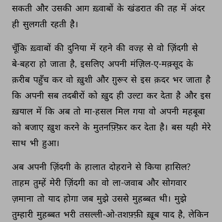
सकती 
और 
उसकी 
आग 
ख़्वाबों 
के 
खंडरात 
की 
तह 
में 
अंदर 
ही 
सुलगती 
रहती 
है। 
चूँकि 
ख़्वाबों 
की 
दुनिया 
में 
रहने 
की 
वज्ह 
से 
वो 
ज़िंदगी 
से 
बे-बहरा 
हो 
जाता 
है, 
इसलिए 
अपनी 
मंज़िल-ए-मक़्सूद 
के 
क़रीब 
पहुँच 
कर 
वो 
ख़ुशी 
और 
ग़ुरूर 
से 
इस 
क़दर 
भर 
जाता 
है 
कि 
अपनी 
सब 
तदबीरों 
को 
ख़ुद 
ही 
उल्टा 
कर 
देता 
है 
और 
इस 
ख़याल 
में 
कि 
अब 
तो 
मा-हसल 
मिल 
गया 
वो 
अपनी 
महबूबा 
को 
बजाए 
ख़ुश 
करने 
के 
मुतनफ़्फ़िर 
कर 
देता 
है। 
बस 
यही 
मेरे 
साथ 
भी 
हुआ। 
अब 
अपनी 
ज़िंदगी 
के 
हालात 
दोहराने 
से 
किया 
हासिल? 
ताहम 
तुम्हें 
मेरी 
ज़िंदगी 
का 
वो 
ला-जवाब 
और 
सोगवार 
ज़माना 
तो 
याद 
होगा 
जब 
मुझे 
उससे 
मुहब्बत 
थी। 
मुझे 
तुम्हारी 
मुहब्बत 
भरी 
तसल्ली-ओ-तशफ़्फ़ी 
ख़ूब 
याद 
है, 
लेकिन 