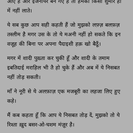
आए 
हैं 
और 
इंजनीयर 
बन 
गए 
हैं 
तो 
हमको 
किसी 
शुमार 
ही 
में 
नहीं 
लाते। 
ये 
सब 
कुछ 
आप 
सही 
कहती 
हैं 
जो 
मुझको 
लफ़्ज़ 
बलफ़ज़ 
तस्लीम 
है 
मगर 
उस 
के 
तो 
ये 
मअनी 
नहीं 
हो 
सकते 
कि 
इन 
वजूह 
की 
बिना 
पर 
अपना 
पैदाइशी 
हक़ 
खो 
बैठूँ। 
मगर 
में 
शादी 
पुख़्ता 
कर 
चुकी 
हूँ 
और 
शादी 
के 
तमाम 
इबतिदाई 
मराहिल 
भी 
तै 
हो 
चुके 
हैं 
और 
अब 
में 
ये 
निसबत 
नहीं 
तोड़ 
सकती। 
माँ 
ने 
नूरी 
से 
ये 
अलफ़ाज़ 
एक 
मजबूरी 
का 
लहजा 
लिए 
हुए 
कहे। 
मैं 
कब 
कहता 
हूँ 
कि 
आप 
ये 
निसबत 
तोड़ 
दें, 
मुझको 
तो 
ये 
रिश्ता 
ख़ुद 
बसर-ओ-चशम 
मंज़ूर 
है। 