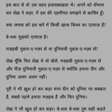
इस 
बात 
से 
वो 
उस 
वक़्त 
हवासबाख़ता 
थे। 
अपने 
को 
सँभाल 
कर 
शेख़ 
ने 
कहा, 
में 
इस 
की 
एहमीयत 
समझने 
से 
क़ासिर 
हूँ। 
क्या 
जनाब 
को 
इस 
बारे 
में 
किसी 
ख़ास 
किस्म 
का 
एतराज़ 
है? 
बे-शक 
मुझको 
एतराज़ 
है। 
मज़हबी 
नुक़्ता-ए-नज़र 
से 
या 
दुनियावी 
नुक़्ता-ए-नज़र 
से? 
शेख़ 
चूँकि 
फिर 
शेख़ 
थे 
वो 
बोले, 
मज़हबी 
नुक़्ता-ए-नज़र 
से 
और 
नीज़ 
दुनियावी 
नुक़्ता-ए-नज़र 
से 
क्योंकि 
हमारा 
दीन 
और 
दुनिया 
अलग 
अलग 
नहीं। 
नूरी 
ने 
भी 
ख़ुश 
हो 
कर 
कहा 
मगर 
दीन 
को 
दुनिया 
पर 
सबक़त 
है, 
सबसे 
पहले 
हमारा 
मज़हब 
है 
और 
फिर 
दुनिया। 
शेख़ 
ने 
भी 
ख़ुश 
हो 
कर 
कहा। 
बे-शक 
बे-शक 
तुम 
सही 
कहते 