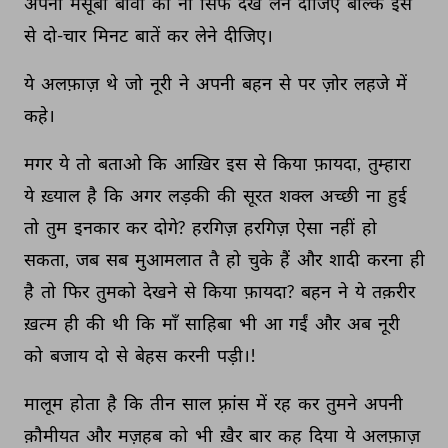
अपनी 
मंसूबा 
बीवी 
को 
ना 
सिर्फ 
देख 
लेने 
दीजिए 
बल्कि 
इस 
से 
दो-चार 
मिनट 
बातें 
कर 
लेने 
दीजिए। 
ये 
अलफ़ाज़ 
थे 
जो 
नूरी 
ने 
अपनी 
बहन 
से 
पर 
ज़ोर 
लहजे 
में 
कहे। 
मगर 
ये 
तो 
बताओ 
कि 
आख़िर 
इस 
से 
किया 
फ़ायदा, 
तुम्हारा 
ये 
ख़्याल 
है 
कि 
अगर 
लड़की 
की 
सूरत 
शक्ल 
अच्छी 
ना 
हुई 
तो 
तुम 
इनकार 
कर 
दोगे? 
हरगिज़ 
हरगिज़ 
ऐसा 
नहीं 
हो 
सकता, 
जब 
सब 
मुआमलात 
तै 
हो 
चुके 
हैं 
और 
शादी 
करना 
ही 
है 
तो 
फिर 
तुमको 
देखने 
से 
किया 
फ़ायदा? 
बहन 
ने 
ये 
तक़रीर 
ख़त्म 
ही 
की 
थी 
कि 
माँ 
साहिबा 
भी 
आ 
गईं 
और 
अब 
नूरी 
को 
बजाय 
दो 
से 
बेहस 
करनी 
पड़ी।! 
मालूम 
होता 
है 
कि 
तीन 
साल 
फ़्रांस 
में 
रह 
कर 
तुमने 
अपनी 
क़ौमीयत 
और 
मज़हब 
को 
भी 
ख़ैर 
बार 
कह 
दिया 
ये 
अलफ़ाज़ 