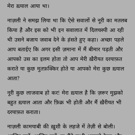
मेरा 
ख़्याल 
आया 
था। 
नाज़ली 
ने 
समझ 
लिया 
था 
कि 
ऐसे 
सवालों 
से 
नूरी 
का 
मतलब 
किया 
है 
और 
इस 
को 
भी 
इन 
सवालात 
में 
दिलचस्पी 
आ 
रही 
थी 
उसने 
बजाय 
जवाब 
देने 
के 
हंसते 
हुए 
कहा। 
अच्छा 
पहले 
आप 
बताईए 
कि 
अगर 
इसी 
ज़माना 
में 
मैं 
बीमार 
पड़ती 
और 
आपको 
उस 
का 
इलम 
होता 
तो 
आप 
मेरी 
ख़ैरीयत 
दरयाफ़त 
कराते 
या 
कुछ 
मुतफ़क्किर 
होते 
या 
आपको 
मेरा 
कुछ 
ख़्याल 
आता? 
नूरी 
कुछ 
लाजवाब 
हो 
कर! 
मेरा 
ख़्याल 
है 
कि 
ज़रूर 
मुझको 
बहुत 
ख़्याल 
आता 
और 
फ़िक्र 
भी 
होती 
और 
मैं 
ख़ैरीयत 
भी 
दरयाफ़त 
कराता। 
नाज़ली 
कामयाबी 
की 
ख़ुशी 
के 
लहजे 
में 
तेज़ी 
से 
बोली। 