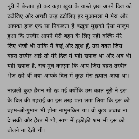
नूरी 
ने 
बे-ताब 
हो 
कर 
कहा 
ख़ुदा 
के 
वास्ते 
ज़रा 
अपने 
दिल 
को 
टटोलिए 
और 
अच्छी 
तरह 
टटोलिए 
हर 
मुआमला 
में 
मेरा 
और 
आपका 
हाल 
एक 
सा 
निकलता 
है 
बख़ुदा 
मुझको 
ऐसा 
मालूम 
हुआ 
कि 
तस्वीर 
आपने 
मेरी 
बहन 
के 
लिए 
नहीं 
बल्कि 
मेरे 
लिए 
भेजी 
थी 
ताकि 
मैं 
देखूं 
और 
ख़ुश 
हूँ, 
उस 
वक़्त 
जिस 
वक़्त 
तस्वीर 
आई 
तो 
मेरे 
दिल 
में 
यही 
ख़्याल 
था 
और 
अब 
भी 
यही 
ख़्याल 
है, 
सच-मुच 
काएगा 
कि 
आप 
जिस 
वक़्त 
तस्वीर 
भेज 
रही 
थीं 
क्या 
आपके 
दिल 
में 
कुछ 
मेरा 
ख़्याल 
आया 
था। 
नाज़ली 
कुछ 
हैरान 
सी 
रह 
गई 
क्योंकि 
उस 
वक़्त 
नूरी 
ने 
इस 
के 
दिल 
की 
गहराई 
का 
इस 
तरह 
पता 
लगा 
लिया 
कि 
इस 
को 
वहम-ओ-गुमान 
भी 
होना 
नामुमकिन 
था। 
वो 
कुछ 
जवाब 
ना 
दे 
सकी 
और 
हैरत 
में 
थी, 
साथ 
में 
हक़ीक़ी 
श्रम 
भी 
इस 
को 
बोलने 
ना 
देती 
थी। 