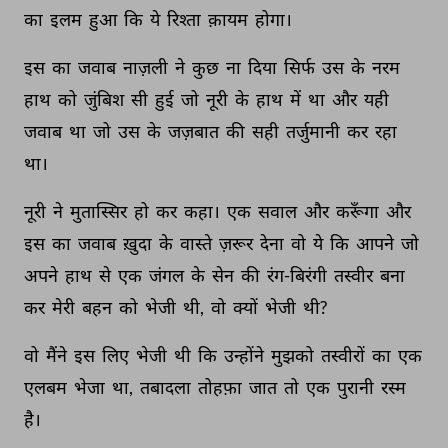
का 
इलम 
हुआ 
कि 
ये 
रिश्ता 
क़ायम 
होगा। 
इस 
का 
जवाब 
नाज़ली 
ने 
कुछ 
ना 
दिया 
सिर्फ 
उस 
के 
नरम 
हाथ 
को 
जुंबिश 
सी 
हुई 
जो 
नूरी 
के 
हाथ 
में 
था 
और 
यही 
जवाब 
था 
जो 
उस 
के 
जज़बात 
की 
सही 
तर्जुमानी 
कर 
रहा 
था। 
नूरी 
ने 
मुतास्सिर 
हो 
कर 
कहा। 
एक 
सवाल 
और 
करूँगा 
और 
इस 
का 
जवाब 
ख़ुदा 
के 
वास्ते 
ज़रूर 
देना 
वो 
ये 
कि 
आपने 
जो 
अपने 
हाथ 
से 
एक 
जंगल 
के 
सेन 
की 
रंग-बिरंगी 
तस्वीर 
बना 
कर 
मेरी 
बहन 
को 
भेजी 
थी, 
वो 
क्यों 
भेजी 
थी? 
वो 
मैंने 
इस 
लिए 
भेजी 
थी 
कि 
उन्होंने 
मुझको 
तस्वीरों 
का 
एक 
एलबम 
भेजा 
था, 
तबादला 
तोहफ़ा 
जात 
तो 
एक 
पुरानी 
रस्म 
है। 