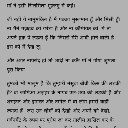
माँ 
ने 
इसी 
सिलसिला 
गुफ़्तगु 
में 
कहे। 
जी 
नहीं 
ये 
नामुमकिन 
है 
मैं 
पक्का 
मुस्लमान 
हूँ 
और 
मिस्री 
हूँ। 
ना 
मैंने 
मज़हब 
को 
छोड़ा 
है 
और 
ना 
क़ौमीयत 
को, 
में 
तो 
अपने 
हक़ 
पे 
लड़ता 
हूँ 
कि 
जिससे 
मेरी 
शादी 
होने 
वाली 
है 
इस 
को 
मैं 
देख 
लू। 
और 
अगर 
नापसंद 
हो 
तो 
शादी 
ना 
करूँ 
माँ 
ने 
गोया 
जुमला 
पूरा 
किया 
तुमको 
भी 
मालूम 
है 
कि 
तुम्हारी 
मंसूबा 
बीवी 
किस 
की 
लड़की 
है? 
वो 
जामिआ 
अज़हर 
के 
नायब 
उल-शेख़ 
की 
लड़की 
है 
और 
शराफ़त 
और 
इमारत 
और 
तमोल 
में 
वो 
लोग 
हमसे 
कहीं 
ज़्यादा 
हैं। 
ज़रा 
उन 
लोगों 
को 
देखो 
और 
अपने 
को 
देखो, 
गर्वनमैंट 
के 
रुपय 
पर 
यूरोप 
जा 
कर 
तालीम 
हासिल 
कर 
के 