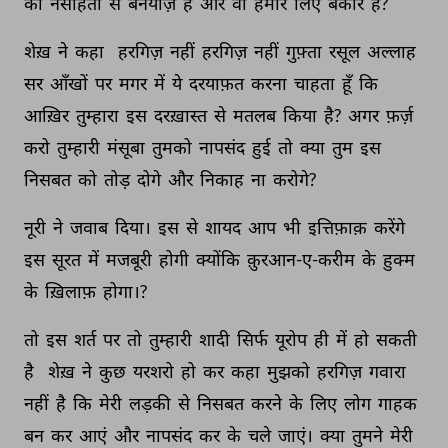
की 
नसीहतों 
से 
बेनयाज़ 
हैं 
और 
वो 
हमारे 
लिए 
बेकार 
हैं? 
शेख़ 
ने 
कहा 
हरगिज़ 
नहीं 
हरगिज़ 
नहीं 
गुफ़्ता 
रसूल 
अल्लाह 
सर 
आँखों 
पर 
मगर 
में 
ये 
दरयाफ़त 
करना 
चाहता 
हूँ 
कि 
आख़िर 
तुम्हारा 
इस 
दरख़ास्त 
से 
मतलब 
किया 
है? 
अगर 
फ़र्ज़ 
करो 
तुम्हारी 
मंसूबा 
तुमको 
नापसंद 
हुई 
तो 
क्या 
तुम 
इस 
निसबत 
को 
तोड़ 
दोगे 
और 
निकाह 
ना 
करोगे? 
नूरी 
ने 
जवाब 
दिया। 
इस 
से 
शायद 
आप 
भी 
इत्तिफ़ाक़ 
करेंगे 
इस 
सूरत 
में 
मजबूरी 
होगी 
क्योंकि 
क़ुरआन-ए-करीम 
के 
हुक्म 
के 
ख़िलाफ़ 
होगा।? 
तो 
इस 
शर्त 
पर 
तो 
तुम्हारी 
शादी 
सिर्फ 
यूरोप 
ही 
में 
हो 
सकती 
है 
शेख़ 
ने 
कुछ 
यरशरो 
हो 
कर 
कहा 
मुझको 
हरगिज़ 
गवारा 
नहीं 
है 
कि 
मेरी 
लड़की 
से 
निसबत 
करने 
के 
लिए 
लोग 
गाहक 
बन 
कर 
आएं 
और 
नापसंद 
कर 
के 
चले 
जाएं। 
क्या 
तुमने 
मेरी 