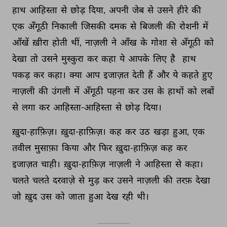
हाथ 
आहिस्ता 
से 
छोड़ 
दिया, 
अपनी 
जेब 
से 
उसने 
हीरे 
की 
एक 
अँगूठी 
निकाली 
जिसकी 
दमक 
से 
बिजली 
की 
रोशनी 
में 
आँखें 
ख़ीरा 
होती 
थीं, 
नाज़ली 
ने 
आँख 
के 
गोशा 
से 
अँगूठी 
को 
देखा 
तो 
उसने 
मुस्कुरा 
कर 
कहा 
ये 
आपके 
लिए 
है 
हाथ 
पकड़ 
कर 
कहा। 
क्या 
आप 
इजाज़त 
देती 
हैं 
और 
ये 
कहते 
हुए 
नाज़ली 
की 
उंगली 
में 
अँगूठी 
पहना 
कर 
उस 
के 
हाथों 
को 
लबों 
से 
लगा 
कर 
आहिस्ता-आहिस्ता 
से 
छोड़ 
दिया। 
ख़ुदा-हाफ़िज़। 
ख़ुदा-हाफ़िज़। 
कह 
कर 
उठ 
खड़ा 
हुआ, 
एक 
तवील 
मुसाफ़ा 
किया 
और 
फिर 
ख़ुदा-हाफ़िज़ 
कह 
कर 
इजाज़त 
चाही। 
ख़ुदा-हाफ़िज़ 
नाज़ली 
ने 
आहिस्ता 
से 
कहा। 
चलते 
चलते 
दरवाज़े 
से 
मुड़ 
कर 
उसने 
नाज़ली 
की 
तरफ़ 
देखा 
जो 
ख़ुद 
उस 
को 
जाता 
हुआ 
देख 
रही 
थी। 