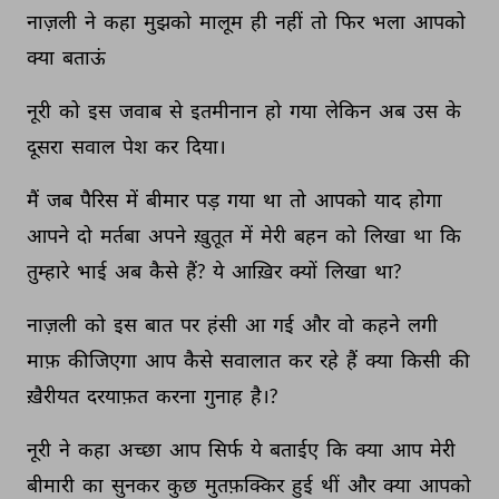
नाज़ली 
ने 
कहा 
मुझको 
मालूम 
ही 
नहीं 
तो 
फिर 
भला 
आपको 
क्या 
बताऊं 
नूरी 
को 
इस 
जवाब 
से 
इतमीनान 
हो 
गया 
लेकिन 
अब 
उस 
के 
दूसरा 
सवाल 
पेश 
कर 
दिया। 
मैं 
जब 
पैरिस 
में 
बीमार 
पड़ 
गया 
था 
तो 
आपको 
याद 
होगा 
आपने 
दो 
मर्तबा 
अपने 
ख़ुतूत 
में 
मेरी 
बहन 
को 
लिखा 
था 
कि 
तुम्हारे 
भाई 
अब 
कैसे 
हैं? 
ये 
आख़िर 
क्यों 
लिखा 
था? 
नाज़ली 
को 
इस 
बात 
पर 
हंसी 
आ 
गई 
और 
वो 
कहने 
लगी 
माफ़ 
कीजिएगा 
आप 
कैसे 
सवालात 
कर 
रहे 
हैं 
क्या 
किसी 
की 
ख़ैरीयत 
दरयाफ़त 
करना 
गुनाह 
है।? 
नूरी 
ने 
कहा 
अच्छा 
आप 
सिर्फ 
ये 
बताईए 
कि 
क्या 
आप 
मेरी 
बीमारी 
का 
सुनकर 
कुछ 
मुतफ़क्किर 
हुई 
थीं 
और 
क्या 
आपको 