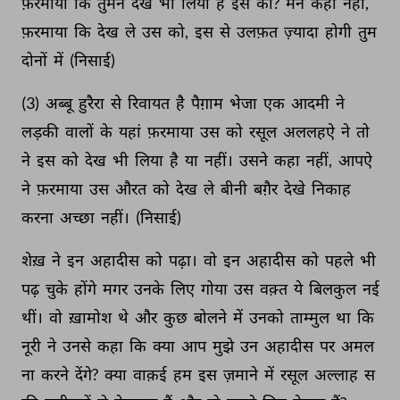
फ़रमाया 
कि 
तुमने 
देख 
भी 
लिया 
है 
इस 
को? 
मैंने 
कहा 
नहीं, 
फ़रमाया 
कि 
देख 
ले 
उस 
को, 
इस 
से 
उलफ़त 
ज़्यादा 
होगी 
तुम 
दोनों 
में 
(निसाई) 
(3) 
अब्बू 
हुरैरा 
से 
रिवायत 
है 
पैग़ाम 
भेजा 
एक 
आदमी 
ने 
लड़की 
वालों 
के 
यहां 
फ़रमाया 
उस 
को 
रसूल 
अललहऐ 
ने 
तो 
ने 
इस 
को 
देख 
भी 
लिया 
है 
या 
नहीं। 
उसने 
कहा 
नहीं, 
आपऐ 
ने 
फ़रमाया 
उस 
औरत 
को 
देख 
ले 
बीनी 
बग़ैर 
देखे 
निकाह 
करना 
अच्छा 
नहीं। 
(निसाई) 
शेख़ 
ने 
इन 
अहादीस 
को 
पढ़ा। 
वो 
इन 
अहादीस 
को 
पहले 
भी 
पढ़ 
चुके 
होंगे 
मगर 
उनके 
लिए 
गोया 
उस 
वक़्त 
ये 
बिलकुल 
नई 
थीं। 
वो 
ख़ामोश 
थे 
और 
कुछ 
बोलने 
में 
उनको 
ताम्मुल 
था 
कि 
नूरी 
ने 
उनसे 
कहा 
कि 
क्या 
आप 
मुझे 
उन 
अहादीस 
पर 
अमल 
ना 
करने 
देंगे? 
क्या 
वाक़ई 
हम 
इस 
ज़माने 
में 
रसूल 
अल्लाह 
स 