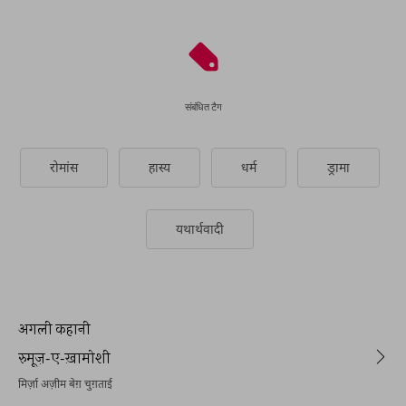
संबंधित टैग
रोमांस
हास्य
धर्म
ड्रामा
यथार्थवादी
अगली कहानी
रुमूज़-ए-ख़ामोशी
मिर्ज़ा अज़ीम बेग़ चुग़ताई