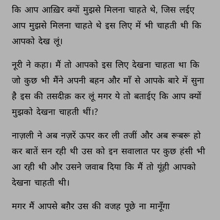
कि 
आप 
आख़िर 
क्यों 
मुझसे 
मिलना 
चाहते 
थे, 
जिस 
लईए 
आप 
मुझसे 
मिलना 
चाहते 
थे 
इस 
लिए 
में 
भी 
चाहती 
थी 
कि 
आपको 
देख 
लूं। 
नूरी 
ने 
कहा। 
मैं 
तो 
आपको 
इस 
लिए 
देखना 
चाहता 
था 
कि 
जो 
कुछ 
भी 
मैंने 
अपनी 
बहन 
और 
माँ 
से 
आपके 
बारे 
में 
सुना 
है 
इस 
की 
तसदीक़ 
कर 
लूं 
मगर 
ये 
तो 
बताईए 
कि 
आप 
क्यों 
मुझको 
देखना 
चाहती 
थीं।? 
नाज़ली 
ने 
अब 
नज़रें 
ऊपर 
कर 
ली 
तजीं 
और 
अब 
रूबरू 
हो 
कर 
बातें 
सन 
रही 
थी 
उस 
को 
इन 
सवालात 
पर 
कुछ 
हंसी 
भी 
आ 
रही 
थी 
और 
उसने 
जवाब 
दिया 
कि 
मैं 
तो 
यूंही 
आपको 
देखना 
चाहती 
थी। 
मगर 
मैं 
आपसे 
बग़ैर 
उस 
की 
वजह 
पूछे 
ना 
मानूँगा 