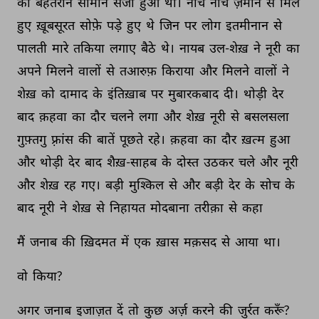
का 
बेहतरीन 
सामान 
सजा 
हुआ 
था। 
नीचे 
नीचे 
ज़मीन 
से 
मिले 
हुए 
ख़ूबसूरत 
सोफ़े 
पड़े 
हुए 
थे 
जिन 
पर 
लोग 
इतमीनान 
से 
पालती 
मारे 
तकिया 
लगाए 
बैठे 
थे। 
नायब 
उल-शेख़ 
ने 
नूरी 
का 
अपने 
मिलने 
वालों 
से 
तआरुफ़ 
किराया 
और 
मिलने 
वालों 
ने 
शेख़ 
को 
दामाद 
के 
इंतिख़ाब 
पर 
मुबारकबाद 
दी। 
थोड़ी 
देर 
बाद 
क़हवा 
का 
दौर 
चलने 
लगा 
और 
शेख़ 
नूरी 
से 
बसलसला 
गुफ़्तगु 
फ़्रांस 
की 
बातें 
पूछते 
रहे। 
क़हवा 
का 
दौर 
ख़त्म 
हुआ 
और 
थोड़ी 
देर 
बाद 
शैख़-साहब 
के 
दोस्त 
उठकर 
चले 
और 
नूरी 
और 
शेख़ 
रह 
गए। 
बड़ी 
मुश्किल 
से 
और 
बड़ी 
देर 
के 
सोच 
के 
बाद 
नूरी 
ने 
शेख़ 
से 
निहायत 
मोदबाना 
तरीक़ा 
से 
कहा 
मैं 
जनाब 
की 
ख़िदमत 
में 
एक 
ख़ास 
मक़सद 
से 
आया 
था। 
वो 
किया? 
अगर 
जनाब 
इजाज़त 
दें 
तो 
कुछ 
अर्ज़ 
करने 
की 
जुर्रत 
करूँ? 