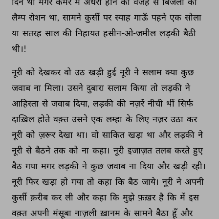
दिन 
था 
मगर 
कमरे 
में 
अंधेरा 
होने 
की 
वजह 
से 
बिजली 
का 
लैम्प 
रोशन 
था, 
सामने 
कुर्सी 
पर 
स्याह 
गाऊँ 
पहने 
एक 
सोला 
या 
सतरह 
साल 
की 
निहायत 
हसीन-ओ-जमील 
लड़की 
बैठी 
थी।! 
नूरी 
को 
देखकर 
वो 
उठ 
खड़ी 
हुई 
नूरी 
ने 
सलाम 
क्या 
कुछ 
जवाब 
ना 
मिला। 
उसने 
दुबारा 
सलाम 
किया 
तो 
लड़की 
ने 
आहिस्ता 
से 
जवाब 
दिया, 
लड़की 
की 
नज़रें 
नीची 
थीं 
सिर्फ 
दाख़िल 
होते 
वक़्त 
उसने 
एक 
लम्हा 
के 
लिए 
नज़र 
उठा 
कर 
नूरी 
को 
ज़रूर 
देखा 
था। 
वो 
साकित 
खड़ा 
था 
और 
लड़की 
ने 
नूरी 
से 
बैठने 
तक 
को 
ना 
कहा। 
नूरी 
इजाज़त 
तलब 
करते 
हुए 
बैठ 
गया 
मगर 
लड़की 
ने 
कुछ 
जवाब 
ना 
दिया 
और 
खड़ी 
रही। 
नूरी 
फिर 
खड़ा 
हो 
गया 
तो 
कहा 
कि 
बैठ 
जाये। 
नूरी 
ने 
अपनी 
कुर्सी 
क़रीब 
कर 
ली 
और 
कहा 
कि 
मुझे 
फ़ख़र 
है 
कि 
में 
इस 
वक़्त 
अपनी 
मंसूबा 
नाज़ली 
ख़ानम 
के 
सामने 
बैठा 
हूँ 
और 