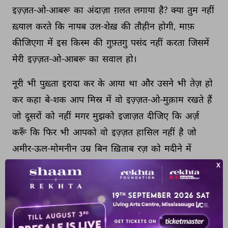
इज़्ज़त-ओ-आबरू 
का 
अंदाज़ा 
ग़लत 
लगाया 
है? 
क्या 
तुम 
नहीं 
ख़्याल 
करते 
कि 
नायब 
उल-शेख़ 
की 
तौहीन 
होगी, 
माफ़ 
कीजिएगा 
में 
इस 
किस्म 
की 
गुफ़्तगु 
पसंद 
नहीं 
करता 
जिसमें 
मेरी 
इज़्ज़त-ओ-आबरू 
का 
सवाल 
हो। 
नूरी 
भी 
पुख़्ता 
इरादा 
कर 
के 
आया 
था 
और 
उसने 
भी 
तेज़ 
हो 
कर 
कहा 
बे-शक 
आप 
मिस्र 
में 
वो 
इज़्ज़त-ओ-मुक़ाम 
रखते 
हैं 
जो 
दूसरों 
को 
नहीं 
मगर 
मुझको 
इजाज़त 
दीजिए 
कि 
अर्ज़ 
करूँ 
कि 
फिर 
भी 
आपको 
वो 
इज़्ज़त 
हासिल 
नहीं 
है 
जो 
अमीर-ऊल-मोमनीन 
उम्र 
बिन 
ख़िताब 
रज़ 
को 
मदीने 
में 
हासिल 
थी 
और 
आज 
सारी 
दुनिया 
में 
हासिल 
है। 
क्या 
ये 
वाक़िया 
नहीं 
है 
कि 
हज़रत 
उम्र 
ने 
अपनी 
बेटी 
उम 
उल 
मोमनीन 
हफ़सा 
को 
हज़रत 
उसमान 
के 
सामने 
पेश 
किया 
और 
निकाह 
की 
ख़ाहिश 
ज़ाहिर 
की 
और 
जब 
हसब 
ख़वापश 