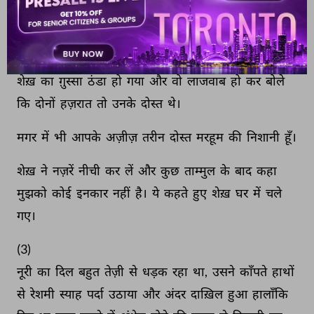
जवाब 
नहीं 
मिला 
तो 
फिर 
उनको 
हज़रत 
अबूबकर 
सम्यक 
के 
सामने 
पेश 
किया 
और 
वहां 
भी 
नाकामी 
हुई। 
क्या 
उनसे 
उनकी 
इज़्ज़त-ओ-आबरू 
में 
ख़ुदा-ना-ख़ासता 
बटा 
लग 
गया।? 
शेख़ 
का 
ग़ुस्सा 
ठंडा 
हो 
गया 
और 
वो 
लाजवाब 
हो 
कर 
बोले 
कि 
दोनों 
हज़रात 
तो 
उनके 
दोस्त 
थे। 
मगर 
में 
भी 
आपके 
अज़ीज़ 
तरीन 
दोस्त 
मरहूम 
की 
निशानी 
हूँ। 
शेख़ 
ने 
नज़रें 
नीची 
कर 
लें 
और 
कुछ 
ताम्मुल 
के 
बाद 
कहा 
मुझको 
कोई 
इनकार 
नहीं 
है। 
ये 
कहते 
हुए 
शेख़ 
घर 
में 
चले 
गए। 
(3) 
नूरी 
का 
दिल 
बहुत 
तेज़ी 
से 
धड़क 
रहा 
था, 
उसने 
काँपते 
हाथों 
से 
रेशमी 
स्याह 
पर्दा 
उठाया 
और 
अंदर 
दाख़िल 
हुआ 
हालाँकि 