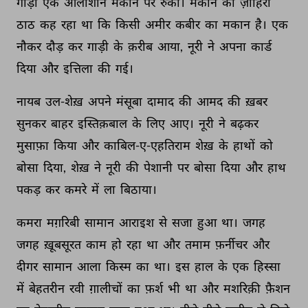
गाड़ी 
एक 
आलीशान 
मकान 
पर 
रुकी। 
मकान 
का 
ज़ाहिरी 
ठाठ 
कह 
रहा 
था 
कि 
किसी 
अमीर 
कबीर 
का 
मकान 
है। 
एक 
नौकर 
दौड़ 
कर 
गाड़ी 
के 
क़रीब 
आया, 
नूरी 
ने 
अपना 
कार्ड 
दिया 
और 
इत्तिला 
की 
गई। 
नायब 
उल-शेख़ 
अपने 
मंसूबा 
दामाद 
की 
आमद 
की 
ख़बर 
सुनकर 
बाहर 
इस्तिक़बाल 
के 
लिए 
आए। 
नूरी 
ने 
बढ़कर 
मुसाफ़ा 
किया 
और 
काबिल-ए-एहतिराम 
शेख़ 
के 
हाथों 
को 
बोसा 
दिया, 
शेख़ 
ने 
नूरी 
की 
पेशानी 
पर 
बोसा 
दिया 
और 
हाथ 
पकड़ 
कर 
कमरे 
में 
ला 
बिठाया। 
कमरा 
मग़रिबी 
सामान 
आराइश 
से 
सजा 
हुआ 
था। 
जगह 
जगह 
ख़ूबसूरत 
काम 
हो 
रहा 
था 
और 
तमाम 
फ़र्नीचर 
और 
दीगर 
सामान 
आला 
किस्म 
का 
था। 
इस 
हाल 
के 
एक 
हिस्सा 
में 
बेहतरीन 
रवी 
ग़ालीचों 
का 
फ़र्श 
भी 
था 
और 
मशरिक़ी 
फ़ैशन 