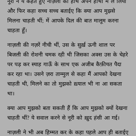
नूरी 
ने 
ये 
कहते 
हुए 
नाज़ली 
का 
हाथ 
अपने 
हाथों 
में 
ले 
लिया 
और 
फिर 
कहा 
सच्च 
सच्च 
बताईए 
कि 
क्या 
आप 
मुझसे 
मिलना 
चाहती 
थीं; 
में 
आपके 
दिल 
की 
बात 
मालूम 
करना 
चाहता 
हूँ। 
नाज़ली 
की 
नज़रें 
नीची 
थीं, 
उस 
के 
सुर्ख़ 
ऊनी 
शाल 
पर 
बिजली 
की 
रोशनी 
चमक 
रही 
थी 
जिसका 
अक्स 
उस 
के 
चेहरे 
पर 
पड़ 
कर 
स्याह 
गाऊँ 
के 
साथ 
एक 
अजीब 
कैफ़ीयत 
पैदा 
कर 
रहा 
था। 
उसने 
ज़रा 
ताम्मुल 
से 
कहा 
मैं 
आपको 
देखना 
चाहती 
थी, 
मिलने 
का 
तो 
मुझको 
ख़्याल 
भी 
ना 
आ 
सकता 
था। 
क्या 
आप 
मुझको 
बता 
सकती 
हैं 
कि 
आप 
मुझको 
क्यों 
देखना 
चाहती 
थीं? 
ये 
सवाल 
करने 
से 
नूरी 
को 
ख़ुद 
हंसी 
आ 
गई। 
नाज़ली 
ने 
भी 
अब 
हिम्मत 
कर 
के 
कहा 
पहले 
आप 
ही 
बताईए 