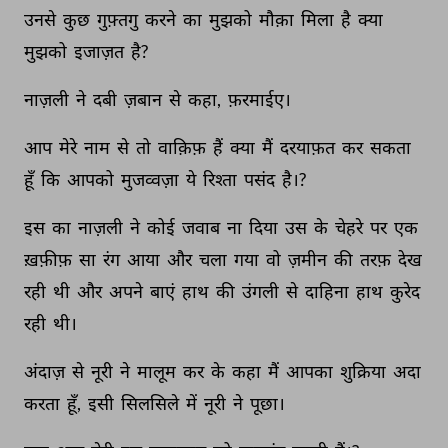
उनसे 
कुछ 
गुफ़्तगु 
करने 
का 
मुझको 
मौक़ा 
मिला 
है 
क्या 
मुझको 
इजाज़त 
है? 
नाज़ली 
ने 
दबी 
ज़बान 
से 
कहा, 
फ़रमाईए। 
आप 
मेरे 
नाम 
से 
तो 
वाक़िफ़ 
हैं 
क्या 
मैं 
दरयाफ़त 
कर 
सकता 
हूँ 
कि 
आपको 
मुजव्वज़ा 
ये 
रिश्ता 
पसंद 
है।? 
इस 
का 
नाज़ली 
ने 
कोई 
जवाब 
ना 
दिया 
उस 
के 
चेहरे 
पर 
एक 
ख़फ़ीफ़ 
सा 
रंग 
आया 
और 
चला 
गया 
वो 
ज़मीन 
की 
तरफ़ 
देख 
रही 
थी 
और 
अपने 
बाएं 
हाथ 
की 
उंगली 
से 
दाहिना 
हाथ 
कुरेद 
रही 
थी। 
अंदाज़ 
से 
नूरी 
ने 
मालूम 
कर 
के 
कहा 
मैं 
आपका 
शुक्रिया 
अदा 
करता 
हूँ, 
इसी 
सिलसिले 
में 
नूरी 
ने 
पूछा। 