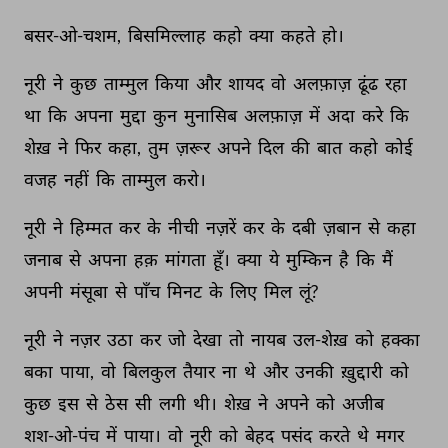
बसर-ओ-चशम, 
बिसमिल्लाह 
कहो 
क्या 
कहते 
हो। 
नूरी 
ने 
कुछ 
ताम्मुल 
किया 
और 
शायद 
वो 
अलफ़ाज़ 
ढूंढ 
रहा 
था 
कि 
अपना 
मुद्दा 
कुन 
मुनासिब 
अलफ़ाज़ 
में 
अदा 
करे 
कि 
शेख़ 
ने 
फिर 
कहा, 
तुम 
ज़रूर 
अपने 
दिल 
की 
बात 
कहो 
कोई 
वजह 
नहीं 
कि 
ताम्मुल 
करो। 
नूरी 
ने 
हिम्मत 
कर 
के 
नीची 
नज़रें 
कर 
के 
दबी 
ज़बान 
से 
कहा 
जनाब 
से 
अपना 
हक़ 
मांगता 
हूँ। 
क्या 
ये 
मुम्किन 
है 
कि 
मैं 
अपनी 
मंसूबा 
से 
पाँच 
मिनट 
के 
लिए 
मिल 
लूं? 
नूरी 
ने 
नज़र 
उठा 
कर 
जो 
देखा 
तो 
नायब 
उल-शेख़ 
को 
हक्का 
बका 
पाया, 
वो 
बिलकुल 
तैयार 
ना 
थे 
और 
उनकी 
ख़ुद्दारी 
को 
कुछ 
इस 
से 
ठेस 
सी 
लगी 
थी। 
शेख़ 
ने 
अपने 
को 
अजीब 
शश-ओ-पंच 
में 
पाया। 
वो 
नूरी 
को 
बेहद 
पसंद 
करते 
थे 
मगर 