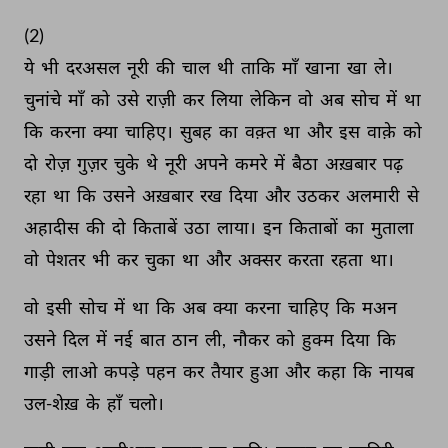
(2) 
ये 
भी 
दरअसल 
नूरी 
की 
चाल 
थी 
ताकि 
माँ 
खाना 
खा 
ले। 
चुनांचे 
माँ 
को 
उसे 
राज़ी 
कर 
लिया 
लेकिन 
वो 
अब 
सोच 
में 
था 
कि 
करना 
क्या 
चाहिए। 
सुबह 
का 
वक़्त 
था 
और 
इस 
वाक़े 
को 
दो 
रोज़ 
गुज़र 
चुके 
थे 
नूरी 
अपने 
कमरे 
में 
बैठा 
अख़बार 
पढ़ 
रहा 
था 
कि 
उसने 
अख़बार 
रख 
दिया 
और 
उठकर 
अलमारी 
से 
अहादीस 
की 
दो 
किताबें 
उठा 
लाया। 
इन 
किताबों 
का 
मुताला 
वो 
पेशतर 
भी 
कर 
चुका 
था 
और 
अक्सर 
करता 
रहता 
था। 
वो 
इसी 
सोच 
में 
था 
कि 
अब 
क्या 
करना 
चाहिए 
कि 
मअन 
उसने 
दिल 
में 
नई 
बात 
ठान 
ली, 
नौकर 
को 
हुक्म 
दिया 
कि 
गाड़ी 
लाओ 
कपड़े 
पहन 
कर 
तैयार 
हुआ 
और 
कहा 
कि 
नायब 
उल-शेख़ 
के 
हाँ 
चलो। 