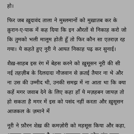
हो। 
फिर 
जब 
ख़ुदावंद 
ताला 
ने 
मुस्लमानों 
को 
मुख़ातब 
कर 
के 
क़ुरान-ए-पाक 
में 
कह 
दिया 
कि 
इन 
औरतों 
से 
निकाह 
करो 
जो 
कि 
तुमको 
भली 
मालूम 
होती 
हूँ 
तो 
फिर 
कौन 
सा 
एतराज़ 
रह 
गया। 
ये 
कहते 
हुए 
नूरी 
ने 
आयत 
निकाह 
पढ़ 
कर 
सुनाई। 
शैख़-साहब 
इस 
रंग 
में 
बेहस 
करने 
को 
ख़ुसूसन 
नूरी 
की 
सी 
नई 
तहज़ीब 
के 
दिलदादा 
नौजवान 
से 
क़तई 
तैयार 
ना 
थे 
और 
ना 
उस 
की 
उम्मीद 
थी, 
उनकी 
समझ 
में 
ना 
आता 
था 
कि 
क्या 
कहें 
मगर 
जवाब 
देने 
के 
लिए 
कहा 
हाँ 
ये 
मज़हबन 
जायज़ 
तो 
हो 
सकता 
है 
मगर 
में 
इस 
को 
पसंद 
नहीं 
करता 
और 
ख़ुसूसन 
आजकल 
के 
ज़माने 
में 
नूरी 
ने 
फ़ौरन 
शेख़ 
की 
कमज़ोरी 
को 
महसूस 
किया 
और 
कहा, 