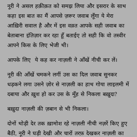
नूरी 
ने 
असल 
हक़ीक़त 
को 
समझ 
लिया 
और 
इसरार 
के 
साथ 
कहा 
इस 
बात 
का 
मैं 
आपसे 
ज़रूर 
जवाब 
लूँगा 
ये 
मेरा 
आख़िरी 
सवाल 
है 
और 
में 
इस 
वक़्त 
आपके 
सही 
जवाब 
का 
बेताबाना 
इंतिज़ार 
कर 
रहा 
हूँ 
बताईए 
तो 
सही 
कि 
वो 
तस्वीर 
आपने 
किस 
के 
लिए 
भेजी 
थी। 
आपके 
लिए 
ये 
कह 
कर 
नाज़ली 
ने 
आँखें 
नीची 
कर 
लें। 
नूरी 
की 
आँखें 
चमकने 
लगीं 
उस 
का 
दिल 
जवाब 
सुनकर 
धड़कने 
लगा 
उसने 
ज़ोर 
से 
नाज़ली 
का 
हाथ 
गोया 
लाइलमी 
में 
दबाया 
और 
ख़ुश 
हो 
कर 
उस 
के 
मुँह 
से 
निकला 
बख़ुदा? 
बख़ुदा 
नाज़ली 
की 
ज़बान 
से 
भी 
निकला। 
दोनों 
थोड़ी 
देर 
तक 
ख़ामोश 
रहे 
नाज़ली 
नीची 
नज़रें 
किए 
हुए 
बैठी, 
नूरी 
ने 
घड़ी 
देखी 
और 
चारों 
तरफ़ 
देखकर 
नाज़ली 
का 