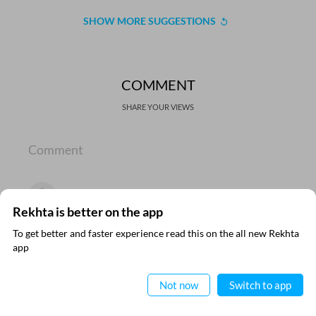
SHOW MORE SUGGESTIONS
COMMENT
SHARE YOUR VIEWS
Comment
Rekhta is better on the app
CANCEL
COMMENT
To get better and faster experience read this on the all new Rekhta
app
ऐप में पढ़िए
Not now
Switch to app