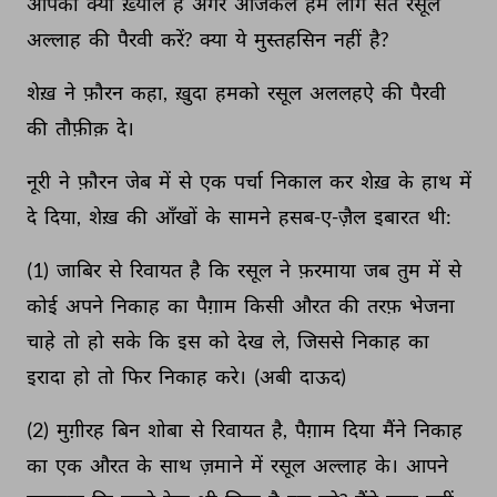
आपका 
क्या 
ख़्याल 
है 
अगर 
आजकल 
हम 
लोग 
संत 
रसूल 
अल्लाह 
की 
पैरवी 
करें? 
क्या 
ये 
मुस्तहसिन 
नहीं 
है? 
शेख़ 
ने 
फ़ौरन 
कहा, 
ख़ुदा 
हमको 
रसूल 
अललहऐ 
की 
पैरवी 
की 
तौफ़ीक़ 
दे। 
नूरी 
ने 
फ़ौरन 
जेब 
में 
से 
एक 
पर्चा 
निकाल 
कर 
शेख़ 
के 
हाथ 
में 
दे 
दिया, 
शेख़ 
की 
आँखों 
के 
सामने 
हसब-ए-ज़ैल 
इबारत 
थी: 
(1) 
जाबिर 
से 
रिवायत 
है 
कि 
रसूल 
ने 
फ़रमाया 
जब 
तुम 
में 
से 
कोई 
अपने 
निकाह 
का 
पैग़ाम 
किसी 
औरत 
की 
तरफ़ 
भेजना 
चाहे 
तो 
हो 
सके 
कि 
इस 
को 
देख 
ले, 
जिससे 
निकाह 
का 
इरादा 
हो 
तो 
फिर 
निकाह 
करे। 
(अबी 
दाऊद) 
(2) 
मुग़ीरह 
बिन 
शोबा 
से 
रिवायत 
है, 
पैग़ाम 
दिया 
मैंने 
निकाह 
का 
एक 
औरत 
के 
साथ 
ज़माने 
में 
रसूल 
अल्लाह 
के। 
आपने 