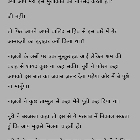
क्या 
आप 
मेरी 
इस 
मुलाक़ात 
को 
नापसंद 
करती 
हैं।? 
जी 
नहीं। 
तो 
फिर 
आपने 
अपने 
वालिद 
साहिब 
से 
इस 
बारे 
में 
ग़ैर 
आमादगी 
का 
इज़हार 
क्यों 
किया 
था।? 
नाज़ली 
के 
लबों 
पर 
एक 
मुस्कुराहट 
आई 
लेकिन 
श्रम 
की 
वजह 
से 
शायद 
कुछ 
ना 
कह 
सकी।, 
नूरी 
ने 
फ़ौरन 
कहा 
आपको 
इस 
बात 
का 
जवाब 
ज़रूर 
देना 
पड़ेगा 
और 
मैं 
बे 
पूछे 
ना 
मानूँगा। 
नाज़ली 
ने 
कुछ 
ताम्मुल 
से 
कहा 
मैंने 
यूंही 
कह 
दिया 
था। 
नूरी 
ने 
बरजस्ता 
कहा 
तो 
इस 
से 
ये 
मतलब 
में 
निकाल 
सकता 
हूँ 
कि 
आप 
मुझसे 
मिलना 
चाहती 
हैं। 