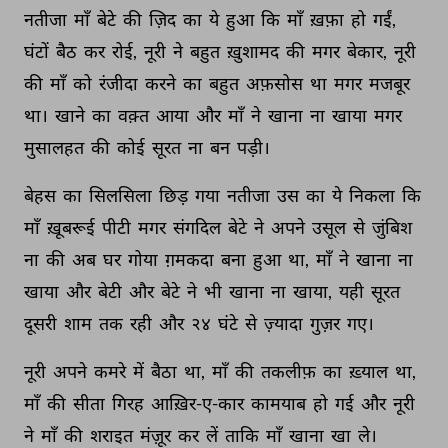
नतीजा 
माँ 
बेटे 
की 
ज़िद 
का 
ये 
हुआ 
कि 
माँ 
ख़फ़ा 
हो 
गईं, 
घंटों 
बैठ 
कर 
रोई, 
नूरी 
ने 
बहुत 
ख़ुशामद 
की 
मगर 
बेकार, 
नूरी 
की 
माँ 
को 
रंजीदा 
करने 
का 
बहुत 
अफ़सोस 
था 
मगर 
मजबूर 
था। 
खाने 
का 
वक़्त 
आया 
और 
माँ 
ने 
खाना 
ना 
खाया 
मगर 
मुसालहत 
की 
कोई 
सूरत 
ना 
बन 
पड़ी। 
बेहस 
का 
सिलसिला 
छिड़ 
गया 
नतीजा 
उस 
का 
ये 
निकला 
कि 
माँ 
ख़ूबरूई 
पीटी 
मगर 
संगदिल 
बेटे 
ने 
अपने 
उसूल 
से 
जुंबिश 
ना 
की 
अब 
घर 
गोया 
ग़मकदा 
बना 
हुआ 
था, 
माँ 
ने 
खाना 
ना 
खाया 
और 
बेटी 
और 
बेटे 
ने 
भी 
खाना 
ना 
खाया, 
यही 
सूरत 
दूसरी 
शाम 
तक 
रही 
और 
२४ 
घंटे 
से 
ज़्यादा 
गुज़र 
गए। 
नूरी 
अपने 
कमरे 
में 
बैठा 
था, 
माँ 
की 
तकलीफ़ 
का 
ख़्याल 
था, 
माँ 
की 
सीता 
गिरह 
आख़िर-ए-कार 
कामयाब 
हो 
गई 
और 
नूरी 
ने 
माँ 
की 
शराइत 
मंज़ूर 
कर 
लें 
ताकि 
माँ 
खाना 
खा 
ले। 