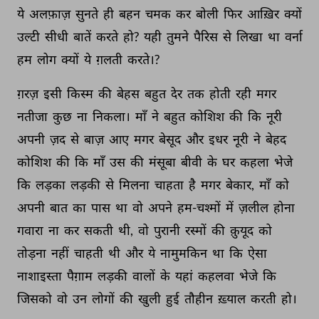
ये 
अलफ़ाज़ 
सुनते 
ही 
बहन 
चमक 
कर 
बोली 
फिर 
आख़िर 
क्यों 
उल्टी 
सीधी 
बातें 
करते 
हो? 
यही 
तुमने 
पैरिस 
से 
लिखा 
था 
वर्ना 
हम 
लोग 
क्यों 
ये 
ग़लती 
करते।? 
ग़रज़ 
इसी 
किस्म 
की 
बेहस 
बहुत 
देर 
तक 
होती 
रही 
मगर 
नतीजा 
कुछ 
ना 
निकला। 
माँ 
ने 
बहुत 
कोशिश 
की 
कि 
नूरी 
अपनी 
ज़द 
से 
बाज़ 
आए 
मगर 
बेसूद 
और 
इधर 
नूरी 
ने 
बेहद 
कोशिश 
की 
कि 
माँ 
उस 
की 
मंसूबा 
बीवी 
के 
घर 
कहला 
भेजे 
कि 
लड़का 
लड़की 
से 
मिलना 
चाहता 
है 
मगर 
बेकार, 
माँ 
को 
अपनी 
बात 
का 
पास 
था 
वो 
अपने 
हम-चश्मों 
में 
ज़लील 
होना 
गवारा 
ना 
कर 
सकती 
थी, 
वो 
पुरानी 
रस्मों 
की 
क़ुयूद 
को 
तोड़ना 
नहीं 
चाहती 
थी 
और 
ये 
नामुमकिन 
था 
कि 
ऐसा 
नाशाइस्ता 
पैग़ाम 
लड़की 
वालों 
के 
यहां 
कहलवा 
भेजे 
कि 
जिसको 
वो 
उन 
लोगों 
की 
खुली 
हुई 
तौहीन 
ख़्याल 
करती 
हो। 