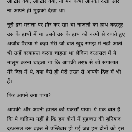
आख़िर 
क्यों, 
आख़िर 
क्यों, 
ना 
मैंने 
कभी 
आपको 
देखा 
और 
ना 
आपने 
ही 
मुझको 
देखा 
था। 
नूरी 
इस 
मसला 
पर 
ग़ौर 
कर 
रहा 
था 
नाज़ली 
का 
हाथ 
बदस्तूर 
उस 
के 
हाथों 
में 
था 
उसने 
उस 
के 
हाथ 
को 
नरमी 
से 
दबाते 
हुए 
अजीब 
पैराया 
में 
कहा 
मेरी 
जो 
बातें 
ख़ुद 
समझ 
में 
नहीं 
आती 
थी 
उन्हें 
दरयाफ़त 
करना 
चाहता 
था 
लेकिन 
दरअसल 
में 
ये 
मालूम 
करना 
चाहता 
था 
कि 
आपकी 
तरफ़ 
से 
जो 
ख़्यालात 
मेरे 
दिल 
में 
थे, 
क्या 
वैसे 
ही 
मेरी 
तरफ़ 
से 
आपके 
दिल 
में 
भी 
हैं। 
फिर 
आपने 
क्या 
पाया? 
आपकी 
और 
अपनी 
हालत 
को 
यकसाँ 
पाया। 
ये 
एक 
बात 
है 
कि 
ये 
वाक़िया 
नहीं 
है 
कि 
हम 
दोनों 
में 
मुहब्बत 
की 
बुनियाद 
दरअसल 
उस 
वक़्त 
से 
उस्तिवार 
हो 
गई 
जब 
हम 
दोनों 
को 
इस 