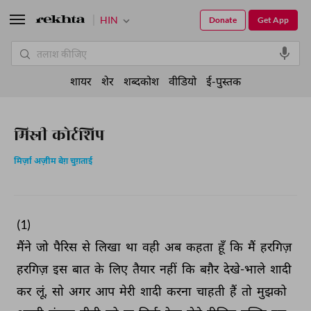
HIN
Donate
Get App
शायर
शेर
शब्दकोश
वीडियो
ई-पुस्तक
मिस्री कोर्टशिप
मिर्ज़ा अज़ीम बेग़ चुग़ताई
(1) 
मैंने 
जो 
पैरिस 
से 
लिखा 
था 
वही 
अब 
कहता 
हूँ 
कि 
मैं 
हरगिज़ 
हरगिज़ 
इस 
बात 
के 
लिए 
तैयार 
नहीं 
कि 
बग़ैर 
देखे-भाले 
शादी 
कर 
लूं, 
सो 
अगर 
आप 
मेरी 
शादी 
करना 
चाहती 
हैं 
तो 
मुझको 