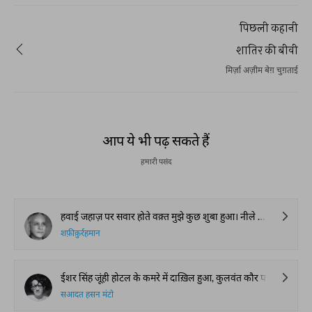
पिछली कहानी
शातिर की बीवी
मिर्ज़ा अज़ीम बेग़ चुग़ताई
आप ये भी पढ़ सकते हैं
हमारी पसंद
हवाई जहाज़ पर सवार होते वक़्त मुझे कुछ शुबा हुआ। नीले लिबास वाले लड़की से पूछा तो उसने भी इस्बात में सर हिलाया, जब हम जहाज़ से उतरे तो मुझे यक़ीन हो गया और मैंने पाइप पीते ऑक्सफ़ोर्ड लहजे में अंग्रेज़ी बोलते हुए पायलट को दबोच लिया। हम मुद्दतों के बाद मिले थे। कॉलेज में देर तक इकट्ठे रहे। कुछ अर्से तक ख़त-व-किताबत भी रही। फिर एक दूसरे के लिए मादूम हो गए। इतने दिनों के बाद और इतनी दूर अचानक मुलाक़ात बड़ी अजीब सी मालूम हो रही थी।
शफ़ीक़ुर्रहमान
ईशर सिंह जूंही होटल के कमरे में दाख़िल हुआ, कुलवंत कौर पलंग पर से उठी। अपनी तेज़ तेज़ आँखों से उसकी तरफ़ घूर के देखा और दरवाज़े की चटख़्नी बंद कर दी। रात के बारह बज चुके थे, शहर का मुज़ाफ़ात एक अजीब पुर-असरार ख़ामोशी में ग़र्क़ था।
सआदत हसन मंटो