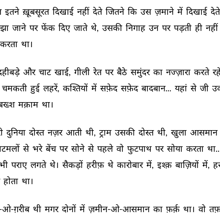
 
इतने 
ख़ूबसूरत 
दिखाई 
नहीं 
देते 
जितने 
कि 
उस 
ज़माने 
में 
दिखाई 
देते
रझा 
जाने 
पर 
फेंक 
दिए 
जाते 
थे, 
उसकी 
निगाह 
उन 
पर 
पड़ती 
ही 
नहीं 
करता 
था। 
दहीबड़े 
और 
चाट 
खाई, 
गीली 
रेत 
पर 
बैठे 
समुंदर 
का 
नज्ज़ारा 
करते 
रह
चमकती 
हुई 
लहरें, 
कश्तियों 
में 
सफ़ेद 
सफ़ेद 
बादबान... 
यहां 
से 
जी 
उ
बख्श 
मक़ाम 
था। 
ी 
दुनिया 
दोस्त 
नज़र 
आती 
थी, 
ट्राम 
उसकी 
दोस्त 
थी, 
खुला 
आसमान 
टमलों 
से 
भरे 
बेंच 
पर 
सोने 
से 
पहले 
वो 
फुटपाथ 
पर 
सोया 
करता 
था..
भी 
पराए 
लगते 
थे। 
सैकड़ों 
हरीफ़ 
थे 
कारोबार 
में, 
इश्क़ 
बाज़ियों 
में, 
हर
 
होता 
था। 
-ओ-ग़रीब 
थी 
मगर 
दोनों 
में 
ज़मीन-ओ-आसमान 
का 
फ़र्क़ 
था। 
वो 
तफ़क