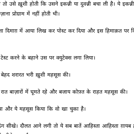
 
तो 
उसे 
ख़ुशी 
होती 
कि 
उसने 
इकन्नी 
या 
दुवन्नी 
बचा 
ली 
है। 
ये 
इकन्नी
ोज़ाना 
प्रोग्राम 
में 
नहीं 
होती 
थी। 
ा 
दिमाग़ 
में 
आया 
लिख 
कर 
पोस्ट 
कर 
दिया 
और 
इस 
हिमाक़त 
पर 
द
टेस्ट 
करने 
के 
बहाने 
उस 
पर 
क्युटेक्स 
लगा 
लिया। 
बेहद 
शरारत 
भरी 
ख़ुशी 
महसूस 
की। 
रात 
बाज़ारों 
में 
घूमते 
रहे 
और 
बजाय 
कोफ़्त 
के 
राहत 
महसूस 
की। 
ा 
और 
ये 
महसूस 
किया 
कि 
वो 
खा 
चुका 
है। 
ंग 
सीखे। 
दौलत 
आने 
लगी 
तो 
ये 
सब 
बातें 
आहिस्ता 
आहिस्ता 
ग़ायब 