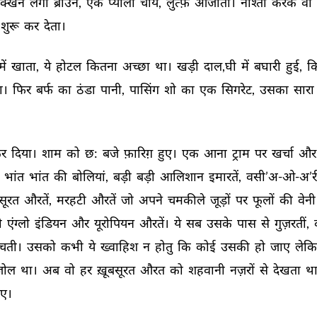
क्खन 
लगा 
ब्राउन, 
एक 
प्याली 
चाय, 
लुत्फ़ 
आजाता। 
नाश्ता 
करके 
वो 
शुरू 
कर 
देता। 
में 
खाता, 
ये 
होटल 
कितना 
अच्छा 
था। 
खड़ी 
दाल,घी 
में 
बघारी 
हुई, 
क
ा। 
फिर 
बर्फ 
का 
ठंडा 
पानी, 
पासिंग 
शो 
का 
एक 
सिगरेट, 
उसका 
सारा 
र 
दिया। 
शाम 
को 
छ: 
बजे 
फ़ारिग़ 
हुए। 
एक 
आना 
ट्राम 
पर 
खर्चा 
और
 
भांत 
भांत 
की 
बोलियां, 
बड़ी 
बड़ी 
आलिशान 
इमारतें, 
वसी’अ-ओ-अ’र
सूरत 
औरतें, 
मरहटी 
औरतें 
जो 
अपने 
चमकीले 
जूड़ों 
पर 
फूलों 
की 
वेनी
 
एंग्लो 
इंडियन 
और 
यूरोपियन 
औरतें। 
ये 
सब 
उसके 
पास 
से 
गुज़रतीं, 
ंचती। 
उसको 
कभी 
ये 
ख्वाहिश 
न 
होतु 
कि 
कोई 
उसकी 
हो 
जाए 
लेकि
जोल 
था। 
अब 
वो 
हर 
ख़ूबसूरत 
औरत 
को 
शहवानी 
नज़रों 
से 
देखता 
था
ए। 