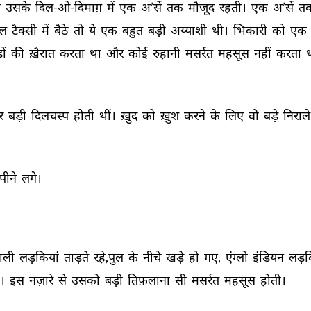
 
उसके 
दिल-ओ-दिमाग़ 
में 
एक 
अ’र्से 
तक 
मौजूद 
रहती। 
एक 
अ’र्से 
तक
ल 
टैक्सी 
में 
बैठे 
तो 
ये 
एक 
बहुत 
बड़ी 
अय्याशी 
थी। 
भिकारी 
को 
एक 
ों 
की 
ख़ैरात 
करता 
था 
और 
कोई 
रुहानी 
मसर्रत 
महसूस 
नहीं 
करता 
थ
र 
बड़ी 
दिलचस्प 
होती 
थीं। 
ख़ुद 
को 
ख़ुश 
करने 
के 
लिए 
वो 
बड़े 
निराले
पीने 
लगे। 
ाली 
लड़कियां 
ताड़ते 
रहे,पुल 
के 
नीचे 
खड़े 
हो 
गए, 
एंग्लो 
इंडियन 
लड़कि
। 
इस 
नज़ारे 
से 
उसको 
बड़ी 
तिफ़लाना 
सी 
मसर्रत 
महसूस 
होती। 