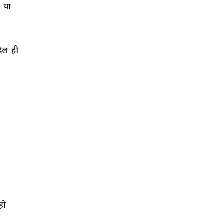
 
या 
िल 
ही 
हो 