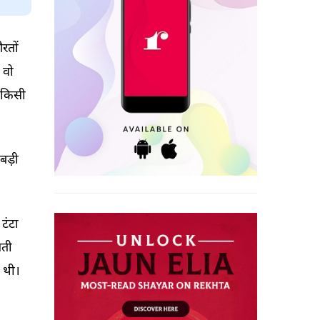
रतों 
वो 
किसी 
बड़ी 
 
टंटा 
ती 
थी। 