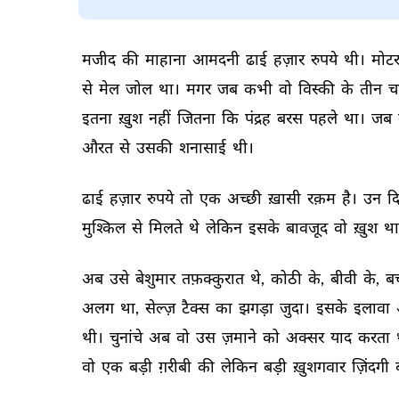
मजीद 
की 
माहाना 
आमदनी 
ढाई 
हज़ार 
रुपये 
थी। 
मोटर
से 
मेल 
जोल 
था। 
मगर 
जब 
कभी 
वो 
विस्की 
के 
तीन 
च
इतना 
ख़ुश 
नहीं 
जितना 
कि 
पंद्रह 
बरस 
पहले 
था। 
जब 
औरत 
से 
उसकी 
शनासाई 
थी। 
ढाई 
हज़ार 
रुपये 
तो 
एक 
अच्छी 
ख़ासी 
रक़म 
है। 
उन 
दि
मुश्किल 
से 
मिलते 
थे 
लेकिन 
इसके 
बावजूद 
वो 
ख़ुश 
था
अब 
उसे 
बेशुमार 
तफ़क्कुरात 
थे, 
कोठी 
के, 
बीवी 
के, 
बच
अलग 
था, 
सेल्ज़ 
टैक्स 
का 
झगड़ा 
जुदा। 
इसके 
इलावा 
थी। 
चुनांचे 
अब 
वो 
उस 
ज़माने 
को 
अक्सर 
याद 
करता 
वो 
एक 
बड़ी 
ग़रीबी 
की 
लेकिन 
बड़ी 
ख़ुशगवार 
ज़िंदगी 