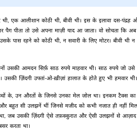
 
थी, 
एक 
आलीशान 
कोठी 
थी, 
बीवी 
थी। 
इस 
के 
इलावा 
दस-पंद्रह 
औ
ार 
पैग 
पीता 
तो 
उसे 
अपना 
माज़ी 
याद 
आ 
जाता। 
वो 
सोचता 
कि 
अब 
उसके 
पास 
रहने 
को 
कोठी 
थी, 
न 
सवारी 
के 
लिए 
मोटर। 
बीवी 
थी 
न 
नों 
उसकी 
आमदन 
सिर्फ़ 
साठ 
रुपये 
माहवार 
थी। 
साठ 
रुपये 
जो 
उसे 
। 
उसकी 
ज़िंदगी 
उफ्तां-ओ-ख़ीज़ां 
हालात 
के 
होते 
हुए 
भी 
हमवार 
थी।
्चों 
के, 
उन 
औरतों 
के 
जिनसे 
उनका 
मेल 
जोल 
था। 
इनकम 
टैक्स 
का 
और 
बहुत 
सी 
उलझनें 
थीं 
जिनसे 
मजीद 
को 
कभी 
नजात 
ही 
नहीं 
मिल
था, 
जब 
उसकी 
ज़िंदगी 
ऐसे 
तफ़क्कुरात 
और 
ऐसी 
उलझनों 
से 
आज़ाद 
बसर 
करता 
था। 