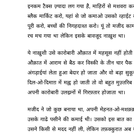
इनकम 
टैक्स 
ज़्यादा 
लग 
गया 
है, 
माहिरों 
से 
मशवरा 
कर
ब्लैक 
मार्किट 
करो, 
यहां 
से 
जो 
कमाओ 
उसको 
व्हाईट 
पूरी 
करो, 
बच्चों 
की 
निगहदाश्त 
करो। 
यूं 
तो 
मजीद 
काम
रच 
मच 
गया 
था 
लेकिन 
इसके 
बावजूद 
नाख़ुश 
था। 
ये 
नाख़ुशी 
उसे 
कारोबारी 
औक़ात 
में 
महसूस 
नहीं 
होती 
औक़ात 
में 
आराम 
से 
बैठ 
कर 
विस्की 
के 
तीन 
चार 
पैक 
अंगड़ाईयां 
लेता 
हुआ 
बेदार 
हो 
जाता 
और 
वो 
बड़ा 
सुकू
दिल-ओ-दिमाग़ 
में 
मह्व 
हो 
जाती 
तो 
वो 
बहुत 
मुज़्तरिब 
अपनी 
कारोबारी 
उलझनों 
में 
गिरफ़्तार 
होजाता 
था। 
मजीद 
ने 
जो 
कुछ 
बनाया 
था, 
अपनी 
मेहनत-ओ-मशक़्
उसके 
गाढे 
पसीने 
की 
कमाई 
थी। 
उसको 
इस 
बात 
का 
उसने 
किसी 
से 
मदद 
नहीं 
ली, 
लेकिन 
तफ़क्कुरात 
अब 