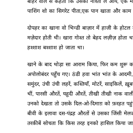
बाहर 
वाले 
से 
कहता 
कि 
उसका 
नाश्ता 
ले 
आये, 
एक 
म
पाशिंग 
शो 
का 
सिगरेट 
पीता,एक 
पान 
खाता 
और 
काम 
दोपहर 
का 
खाना 
वो 
भिन्डी 
बाज़ार 
में 
हाजी 
के 
होटल 
मज़ेदार 
होती 
थी। 
खारा 
गोश्त 
तो 
बेहद 
लज़ीज़ 
होता 
थ
हश्शाश 
बश्शाश 
हो 
जाता 
था। 
खाने 
के 
बाद 
थोड़ा 
सा 
आराम 
किया, 
फिर 
कम 
शुरू 
क
अपोलोबंदर 
पहुँच 
गए। 
ठंडी 
हवा 
भांत 
भांत 
के 
आदमी,
समुंदर, 
उंची 
उंची 
लहरें, 
कश्तियाँ, 
मोटरें, 
साइकिलें, 
ख़ूब
थीं, 
पारसी 
औरतें, 
यहूदी 
औरतें, 
तीखी 
तीखी 
नाक 
वाली
उनको 
देखता 
तो 
उसके 
दिल-ओ-दिमाग़ 
को 
फ़रहत 
पहु
बीवी 
के 
इलावा 
दस-पंद्रह 
औरतों 
से 
उसका 
जिंसी 
मेल
तरकीबें 
सोचता 
कि 
किस 
तरह 
इनको 
हासिल 
किया 
जा