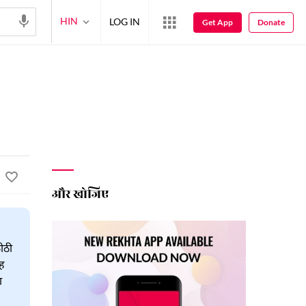
HIN
LOG IN
Get App
Donate
और खोजिए
ोठी
यह
ा