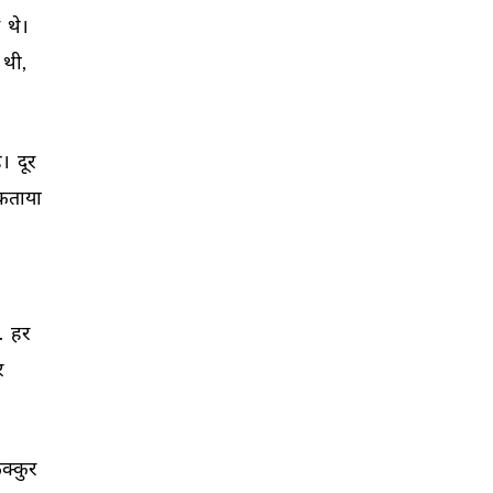
 
थे। 
थी, 
े। 
दूर 
कताया 
. 
हर 
 
्कुर 