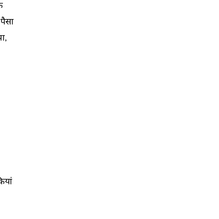
 
पैसा 
ा, 
 
यां 