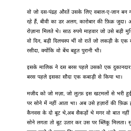
वो 
जो 
दस-पंद्रह 
औरतें 
उसके 
लिए 
वबाल-ए-जान 
बन 
रहे 
हैं, 
बीवी 
का 
डर 
अलग, 
कारोबार 
की 
फ़िक्र 
जुदा। 
रोज़ाना 
मिलते 
थे। 
साठ 
रुपये 
माहवार 
जो 
उसे 
बड़ी 
मु
वो 
दिन, 
बड़ी 
दिलचस्प 
थीं 
वो 
रातें 
जो 
लकड़ी 
के 
एक 
रसीदा, 
क्योंकि 
वो 
बेंच 
बहुत 
पुरानी 
थी। 
इसके 
मालिक 
ने 
दस 
बरस 
पहले 
उसको 
एक 
दुकानदार
बरस 
पहले 
इसका 
सौदा 
एक 
कबाड़ी 
से 
किया 
था। 
मजीद 
को 
जो 
मज़ा, 
जो 
लुत्फ़ 
इस 
खटमलों 
से 
भरी 
हुई
पर 
सोने 
में 
नहीं 
आता 
था। 
अब 
उसे 
हज़ारों 
की 
फ़िक्र 
कैनवस 
के 
दो 
बूट 
थे,अब 
सैकड़ों 
थे 
मगर 
वो 
बात 
नहीं 
सोने 
लगता 
तो 
बूट 
उतार 
कर 
उस 
पर 
ब्लिंकू 
मिलता। 
स