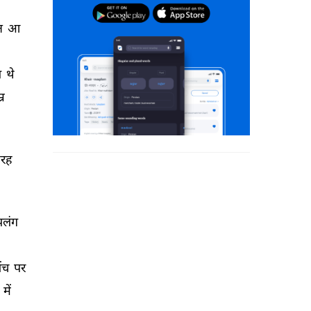
न 
आ 
 
थे 
्र 
ारह 
पलंग 
ेंच 
पर 
 
में 