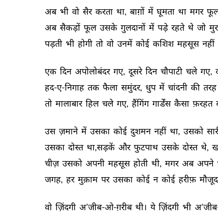
अब 
भी 
वो 
सैर 
करता 
था, 
बाग़ों 
में 
घूमता 
था 
मगर 
फूल
अब 
सैकड़ों 
फूल 
उसके 
गुलदानों 
में 
पड़े 
रहते 
थे 
जो 
मु
पड़ती 
भी 
होगी 
तो 
वो 
उनमें 
कोई 
कशिश 
महसूस 
नहीं 
एक 
दिन 
अपोलोबंदर 
गए, 
दूसरे 
दिन 
चौपाटी 
चले 
गए, 
हद-ए-निगाह 
तक 
फैला 
समुंदर, 
धुप 
में 
चांदनी 
की 
तरह 
तो 
मालाबार 
हिल 
चले 
गए, 
हैंगिंग 
गार्डेंस 
कैसा 
फ़रहत 
उस 
ज़माने 
में 
उसका 
कोई 
दुशमन 
नहीं 
था, 
उसको 
सार
उसका 
दोस्त 
था,सड़कें 
और 
फुटपाथ 
उसके 
दोस्त 
थे, 
ख
चीज़ 
उसको 
अपनी 
महसूस 
होती 
थी, 
मगर 
अब 
अपने 
जगह, 
हर 
मुक़ाम 
पर 
उसका 
कोई 
न 
कोई 
हरीफ़ 
मौजूद
वो 
ज़िंदगी 
अ’जीब-ओ-ग़रीब 
थी। 
ये 
ज़िंदगी 
भी 
अ’जीब