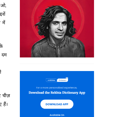
ाओ, 
शें 
 
में 
के 
 
दम 
ी 
 
चीज़ 
ए 
हैं। 