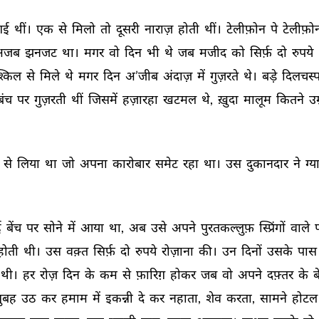
गई 
थीं। 
एक 
से 
मिलो 
तो 
दूसरी 
नाराज़ 
होती 
थीं। 
टेलीफ़ोन 
पे 
टेलीफ़ो
अजब 
झनजट 
था। 
मगर 
वो 
दिन 
भी 
थे 
जब 
मजीद 
को 
सिर्फ़ 
दो 
रुपये 
श्किल 
से 
मिले 
थे 
मगर 
दिन 
अ’जीब 
अंदाज़ 
में 
गुज़रते 
थे। 
बड़े 
दिलचस्प
बंच 
पर 
गुज़रती 
थीं 
जिसमें 
हज़ारहा 
खटमल 
थे, 
ख़ुदा 
मालूम 
कितने 
उम
 
से 
लिया 
था 
जो 
अपना 
कारोबार 
समेट 
रहा 
था। 
उस 
दुकानदार 
ने 
ग्य
 
बेंच 
पर 
सोने 
में 
आया 
था, 
अब 
उसे 
अपने 
पुरतकल्लुफ़ 
स्प्रिंगों 
वाले 
होती 
थी। 
उस 
वक़्त 
सिर्फ़ 
दो 
रुपये 
रोज़ाना 
की। 
उन 
दिनों 
उसके 
पास 
थी। 
हर 
रोज़ 
दिन 
के 
कम 
से 
फ़ारिग़ 
होकर 
जब 
वो 
अपने 
दफ़्तर 
के 
ब
ुबह 
उठ 
कर 
हमाम 
में 
इकन्नी 
दे 
कर 
नहाता, 
शेव 
करता, 
सामने 
होटल