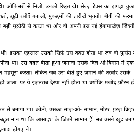
ो। 
ऑफ़िसरों 
से 
मिलो, 
उनको 
रिश्वत 
दो। 
सेल्ज़ 
टैक्स 
का 
झगड़ा 
चुक
करो, 
झूटी 
रसीदें 
बनाओ, 
मुक़द्दमों 
की 
तारीखें 
भुगतो। 
बीवी 
की 
फरमाइ
 
बड़ी 
मुस्तैदी 
से 
करता 
था 
और 
वो 
अपनी 
इस 
नई 
हंगामाख़ेज़ 
ज़िंदगी
थी। 
इसका 
एहसास 
उसको 
सिर्फ़ 
उस 
वक़्त 
होता 
था 
जब 
वो 
फ़ुर्सत 
पीता 
था। 
उस 
वक़्त 
बीता 
हुआ 
ज़माना 
उसके 
दिल-ओ-दिमाग़ 
में 
एक
न 
महसूस 
करता। 
लेकिन 
जब 
उस 
बीते 
हुए 
ज़माने 
की 
तस्वीर 
उसके 
हो 
जाता, 
पर 
ये 
इज़तराब 
देरपा 
नहीं 
होता 
था 
क्योंकि 
मजीद 
फ़ौरन 
ह
क़त 
से 
बनाया 
था। 
कोठी, 
उसका 
साज़-ओ- 
सामान, 
मोटर, 
ग़रज़ 
किहर
बहुत 
मान 
था 
कि 
आसाइश 
के 
जितने 
सामान 
हैं, 
सब 
उसने 
ख़ुद 
बना
ज़्यादा 
होगए 
थे। 