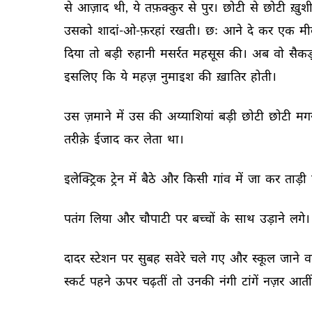
से 
आज़ाद 
थी, 
ये 
तफ़क्कुर 
से 
पुर। 
छोटी 
से 
छोटी 
ख़ुशी
उसको 
शादां-ओ-फ़रहां 
रखती। 
छः 
आने 
दे 
कर 
एक 
मी
दिया 
तो 
बड़ी 
रुहानी 
मसर्रत 
महसूस 
की। 
अब 
वो 
सैकड़
इसलिए 
कि 
ये 
महज़ 
नुमाइश 
की 
ख़ातिर 
होती। 
उस 
ज़माने 
में 
उस 
की 
अय्याशियां 
बड़ी 
छोटी 
छोटी 
मग
तरीक़े 
ईजाद 
कर 
लेता 
था। 
इलेक्ट्रिक 
ट्रेन 
में 
बैठे 
और 
किसी 
गांव 
में 
जा 
कर 
ताड़ी 
पतंग 
लिया 
और 
चौपाटी 
पर 
बच्चों 
के 
साथ 
उड़ाने 
लगे। 
दादर 
स्टेशन 
पर 
सुबह 
सवेरे 
चले 
गए 
और 
स्कूल 
जाने 
व
स्कर्ट 
पहने 
ऊपर 
चढ़तीं 
तो 
उनकी 
नंगी 
टांगें 
नज़र 
आतीं