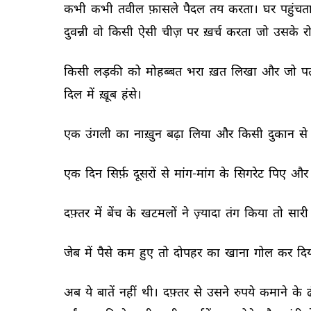
कभी 
कभी 
तवील 
फ़ासले 
पैदल 
तय 
करता। 
घर 
पहुंचता
दुवन्नी 
वो 
किसी 
ऐसी 
चीज़ 
पर 
ख़र्च 
करता 
जो 
उसके 
र
किसी 
लड़की 
को 
मोहब्बत 
भरा 
ख़त 
लिखा 
और 
जो 
पत
दिल 
में 
ख़ूब 
हंसे। 
एक 
उंगली 
का 
नाख़ुन 
बढ़ा 
लिया 
और 
किसी 
दुकान 
से 
एक 
दिन 
सिर्फ़ 
दूसरों 
से 
मांग-मांग 
के 
सिगरेट 
पिए 
और 
दफ़्तर 
में 
बेंच 
के 
खटमलों 
ने 
ज़्यादा 
तंग 
किया 
तो 
सारी 
जेब 
में 
पैसे 
कम 
हुए 
तो 
दोपहर 
का 
खाना 
गोल 
कर 
दिय
अब 
ये 
बातें 
नहीं 
थी। 
दफ़्तर 
से 
उसने 
रुपये 
कमाने 
के 
ढ