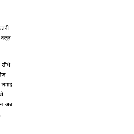
ितनी 
वजूद 
 
सीधे 
ीज़ 
 
लगाई 
वो 
न 
अब 
, 