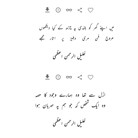
میں 
اپنے 
گھر 
کو 
بلندی 
پہ 
چڑھ 
کے 
کیا 
دیکھوں 
عروج 
فن 
مری 
دہلیز 
پر 
اتار 
مجھے 
خلیل الرحمن اعظمی
ازل 
سے 
تھا 
وہ 
ہمارے 
وجود 
کا 
حصہ 
وہ 
ایک 
شخص 
کہ 
جو 
ہم 
پہ 
مہربان 
ہوا 
خلیل الرحمن اعظمی