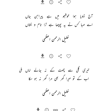
آج 
ڈوبا 
ہوا 
خوشبو 
میں 
ہے 
پیراہن 
جاں 
اے 
صبا 
کس 
نے 
یہ 
پوچھا 
ہے 
ترا 
نام 
و 
نشاں 
خلیل الرحمن اعظمی
تیری 
گلی 
سے 
چھٹ 
کے 
نہ 
جائے 
اماں 
ملی 
اب 
کے 
تو 
میرا 
گھر 
بھی 
مرا 
گھر 
نہ 
ہو 
سکا 
خلیل الرحمن اعظمی