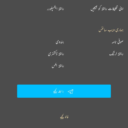
اپنی تخلیقات ریختہ کو بھیجیں
ریختہ ایکسپلورر
ہماری ویب سائٹس
صوفی نامہ
ہندوی
ریختہ لرننگ
ریختہ ڈکشنری
ریختہ بکس
رابطہ کیجیے
فالو کیجیے