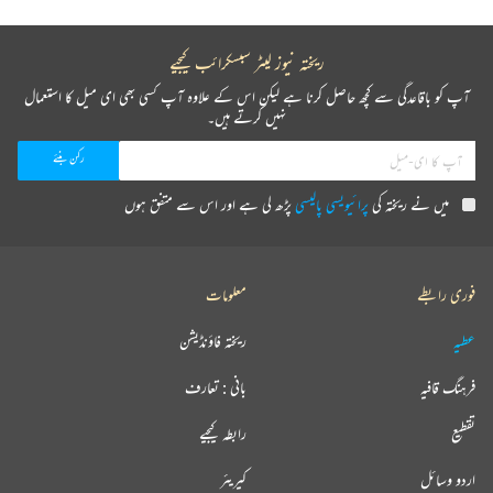
ریختہ نیوز لیٹر سبسکرائب کیجیے
آپ کو باقاعدگی سے کچھ حاصل کرنا ہے لیکن اس کے علاوہ آپ کسی بھی ای میل کا استعمال
نہیں کرتے ہیں۔
میں نے ریختہ کی
پرائیویسی پالیسی
پڑھ لی ہے اور اس سے متفق ہوں
فوری رابطے
معلومات
عطیہ
ریختہ فاؤنڈیشن
فرہنگ قافیہ
بانی : تعارف
تقطیع
رابطہ کیجیے
اردو وسائل
کیریئر