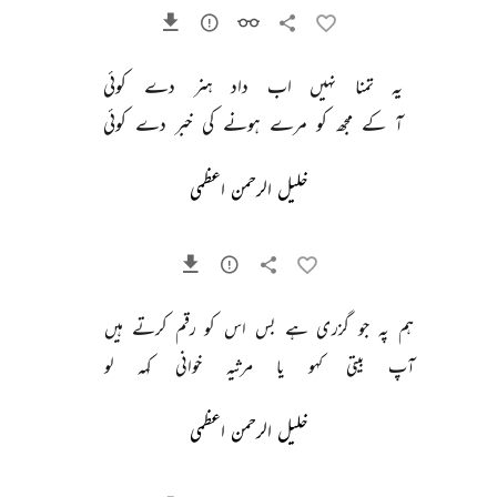
یہ 
تمنا 
نہیں 
اب 
داد 
ہنر 
دے 
کوئی 
آ 
کے 
مجھ 
کو 
مرے 
ہونے 
کی 
خبر 
دے 
کوئی 
خلیل الرحمن اعظمی
ہم 
پہ 
جو 
گزری 
ہے 
بس 
اس 
کو 
رقم 
کرتے 
ہیں 
آپ 
بیتی 
کہو 
یا 
مرثیہ 
خوانی 
کہہ 
لو 
خلیل الرحمن اعظمی