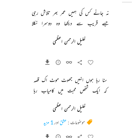
نہ 
جانے 
کس 
کی 
ہمیں 
عمر 
بھر 
تلاش 
رہی 
جسے 
قریب 
سے 
دیکھا 
وہ 
دوسرا 
نکلا 
خلیل الرحمن اعظمی
سنا 
رہا 
ہوں 
انہیں 
جھوٹ 
موٹ 
اک 
قصہ 
کہ 
ایک 
شخص 
محبت 
میں 
کامیاب 
رہا 
خلیل الرحمن اعظمی
موضوعات :
عشق
اور
1 مزید