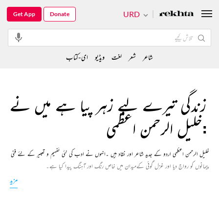
URD
Get App
Donate
شاعر
شعر
لغت
ویڈیو
ای-کتاب
زندگی تیرے لیے زہر پیا ہے میں نے
:خلیل الرحمن اعظمی
خلیل الرحمن اعظمی اردو کے جدید شاعر اور نقاد ہیں ۔انہوں نے ادب کی نئی تفہیم و تعبیر کے نئے فنی
پیمانوں کو رواج دیا اور غزل گوئی کےمیدان میں خاص رنگ اور آہنگ پیدا کیا ہے۔
مزید