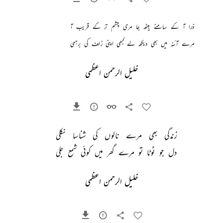
ذرا 
آ 
کے 
سامنے 
بیٹھ 
جا 
مری 
چشم 
تر 
کے 
قریب 
آ 
مرے 
آئنہ 
میں 
بھی 
دیکھ 
لے 
کبھی 
اپنی 
زلف 
کی 
برہمی 
خلیل الرحمن اعظمی
زندگی 
بھی 
مرے 
نالوں 
کی 
شناسا 
نکلی 
دل 
جو 
ٹوٹا 
تو 
مرے 
گھر 
میں 
کوئی 
شمع 
جلی 
خلیل الرحمن اعظمی