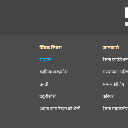
क्विक लिंक्स
जानकारी
सहयोग
रेख़्ता फ़ाउंडेशन
क़ाफ़िया शब्दकोश
संस्थापक : परि
तक़्ती
संपर्क कीजिए
उर्दू रीसोर्स
करियर
अपना काम रेख़्ता को भेजें
रेख़्ता एक्सप्लो