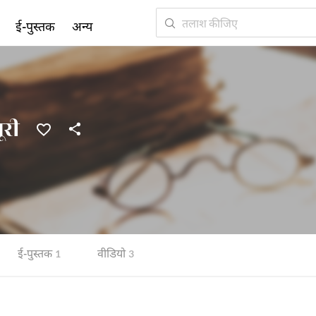
ई-पुस्तक
अन्य
री
ई-पुस्तक
वीडियो
1
3