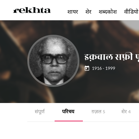
शायर
शेर
शब्दकोश
वीडियो
इक़बाल सफ़ी पू
1916 - 1999
संपूर्ण
परिचय
ग़ज़ल
शेर
5
4