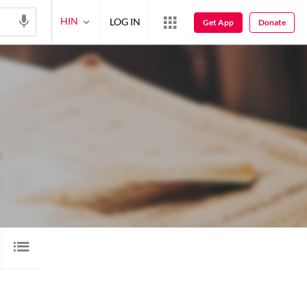
HIN
LOG IN
Get App
Donate