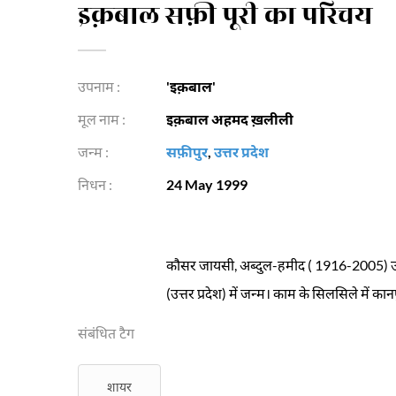
इक़बाल सफ़ी पूरी का परिचय
उपनाम :
'इक़बाल'
मूल नाम :
इक़बाल अहमद ख़लीली
जन्म :
सफ़ीपुर
,
उत्तर प्रदेश
निधन :
24 May 1999
कौसर जायसी, अब्दुल-हमीद ( 1916-2005) उर्दू क
(उत्तर प्रदेश) में जन्म। काम के सिलसिले में का
संबंधित टैग
शायर