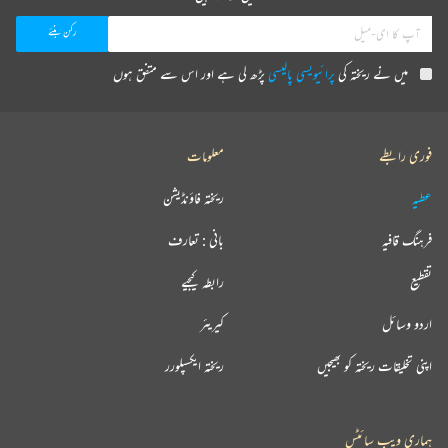
میں نے ریختہ کی
پرائیویسی پالیسی
پڑھ لی ہے اور اس سے متفق ہوں
فوری رابطے
معلومات
عطیہ
ریختہ فاؤنڈیشن
فرہنگ قافیہ
بانی : تعارف
تقطیع
رابطہ کیجیے
اردو وسائل
کیریئر
اپنی تخلیقات ریختہ کو بھیجیں
ریختہ ایکسپلورر
ہماری ویب سائٹس