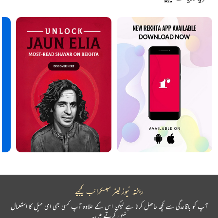
ریختہ نیوز لیٹر سبسکرائب کیجیے
آپ کو باقاعدگی سے کچھ حاصل کرنا ہے لیکن اس کے علاوہ آپ کسی بھی ای میل کا استعمال
نہیں کرتے ہیں۔