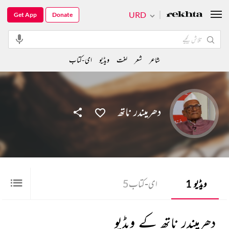
URD
Get App
Donate
شاعر
شعر
لغت
ویڈیو
ای-کتاب
دھرمیندر ناتھ
ویڈیو
1
ای-کتاب
5
دھرمیندر ناتھ کے ویڈیو