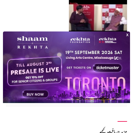
dharmendra nath interview at rekhta studio
دھرمیندر ناتھ
فن کاروںکی فہرست
مزید دریافت کیجیے