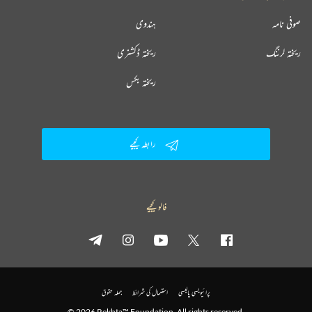
صوفی نامہ
ہندوی
ریختہ لرننگ
ریختہ ڈکشنری
ریختہ بکس
رابطہ کیجیے
فالو کیجیے
پرائیویسی پالیسی
استعمال کی شرائط
جملہ حقوق
© 2026 Rekhta™ Foundation. All rights reserved.