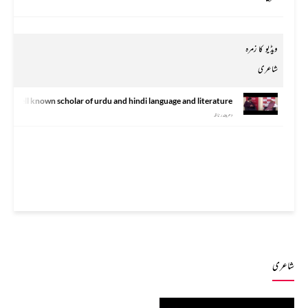
ویڈیو کا زمرہ
شاعری
s a well known scholar of urdu and hindi language and literature.
دھرمیندر ناتھ
شاعری