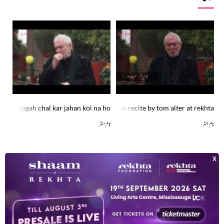
b bhi koi sitara toota ghazal sradar anjum recite by tom alter at rekhta
ab aisi jagah chal kar jahan koi na ho
دونو
ٹام الٹر
ٹام الٹر
ٹام ا
شاعری