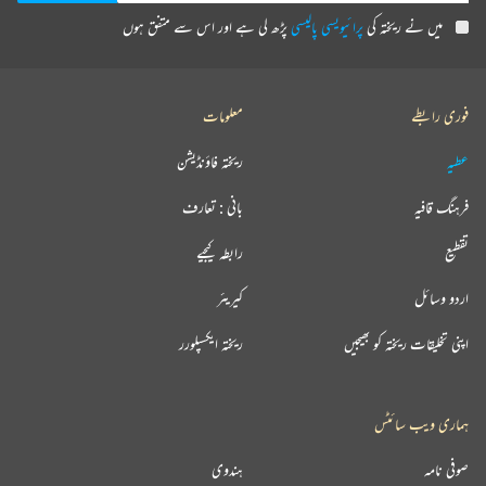
میں نے ریختہ کی
پرائیویسی پالیسی
پڑھ لی ہے اور اس سے متفق ہوں
فوری رابطے
معلومات
عطیہ
ریختہ فاؤنڈیشن
فرہنگ قافیہ
بانی : تعارف
تقطیع
رابطہ کیجیے
اردو وسائل
کیریئر
اپنی تخلیقات ریختہ کو بھیجیں
ریختہ ایکسپلورر
ہماری ویب سائٹس
صوفی نامہ
ہندوی