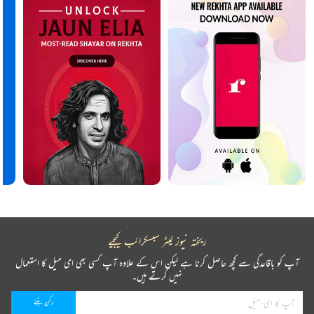
ریختہ نیوز لیٹر سبسکرائب کیجیے
آپ کو باقاعدگی سے کچھ حاصل کرنا ہے لیکن اس کے علاوہ آپ کسی بھی ای میل کا استعمال
نہیں کرتے ہیں۔