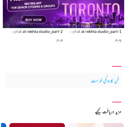
rrud mughal at rekhta studio_part-2
ssion between tom alter and zamarrud mughal at rekhta studio_part-1
ٹام الٹر
ٹام الٹر
فن کاروںکی فہرست
مزید دریافت کیجیے