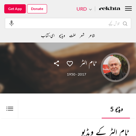
URD
Get App
Donate
شاعر
شعر
لغت
ویڈیو
ای-کتاب
ٹام الٹر
1950 - 2017
ویڈیو
5
ٹام الٹر کے ویڈیو