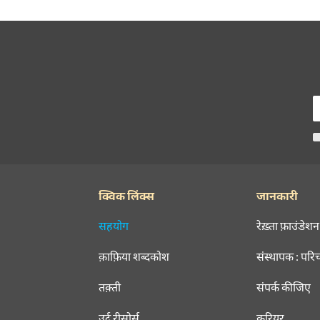
क्विक लिंक्स
जानकारी
सहयोग
रेख़्ता फ़ाउंडेशन
क़ाफ़िया शब्दकोश
संस्थापक : परि
तक़्ती
संपर्क कीजिए
उर्दू रीसोर्स
करियर