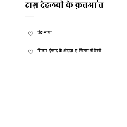
दाग़ देहलवी के क़तआ'त
पंद-नामा
सितम-ईजाद के अंदाज़-ए-सितम तो देखो