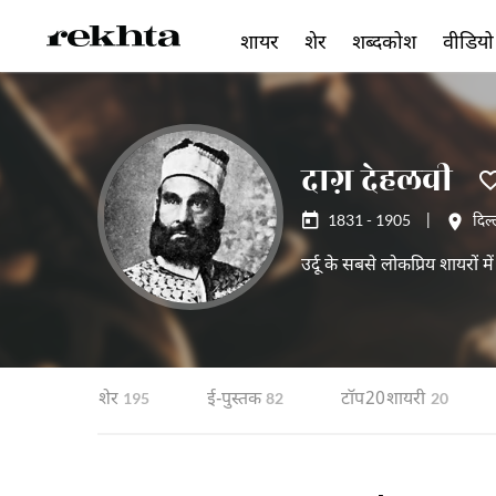
शायर
शेर
शब्दकोश
वीडियो
दाग़ देहलवी
1831 - 1905
|
दिल्
उर्दू के सबसे लोकप्रिय शायरों म
नज़्म
शेर
ई-पुस्तक
टॉप 20 शायरी
1
195
82
20