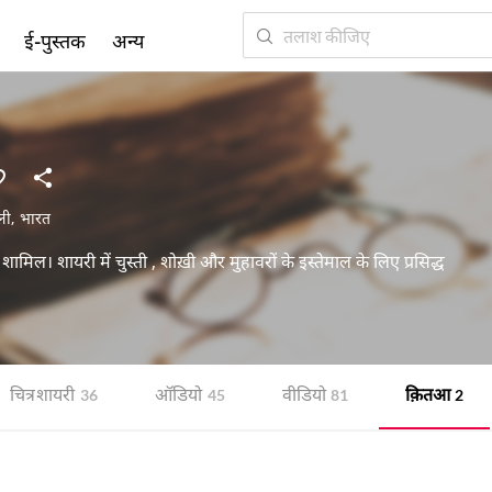
ई-पुस्तक
अन्य
ली
,
भारत
ें शामिल। शायरी में चुस्ती , शोख़ी और मुहावरों के इस्तेमाल के लिए प्रसिद्ध
चित्र शायरी
ऑडियो
वीडियो
क़ितआ
36
45
81
2