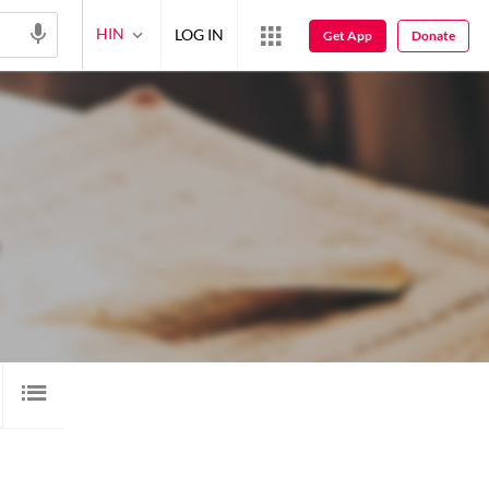
HIN
LOG IN
Get App
Donate
क़िस्सा
ब्लॉग
अन्य
नअत
5
5
1