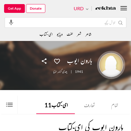
URD
Get App
Donate
شاعر
شعر
لغت
ویڈیو
ای-کتاب
ہارون ایوب
1941
|
چندی گڑھ
,
انڈیا
تمام
تعارف
ای-کتاب
11
ہارون ایوب کی ای-کتاب