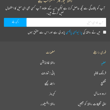
ریختہ نیوز لیٹر سبسکرائب کیجیے
آپ کو باقاعدگی سے کچھ حاصل کرنا ہے لیکن اس کے علاوہ آپ کسی بھی ای میل کا استعمال
نہیں کرتے ہیں۔
میں نے ریختہ کی
پرائیویسی پالیسی
پڑھ لی ہے اور اس سے متفق ہوں
فوری رابطے
معلومات
عطیہ
ریختہ فاؤنڈیشن
فرہنگ قافیہ
بانی : تعارف
تقطیع
رابطہ کیجیے
اردو وسائل
کیریئر
اپنی تخلیقات ریختہ کو بھیجیں
ریختہ ایکسپلورر