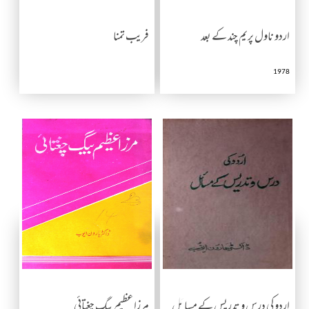
اردو ناول پریم چند کے بعد
فریب تمنا
1978
اردو کی درس و تدریس کے مسائل
مرزا عظیم بیگ چغتائی