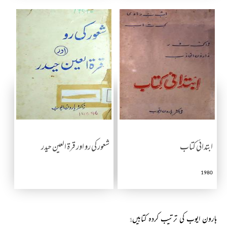
ابتدائی کتاب
شعور کی رو اور قرۃ العین حیدر
1980
ہارون ایوب کی ترتیب کردہ کتابیں
1