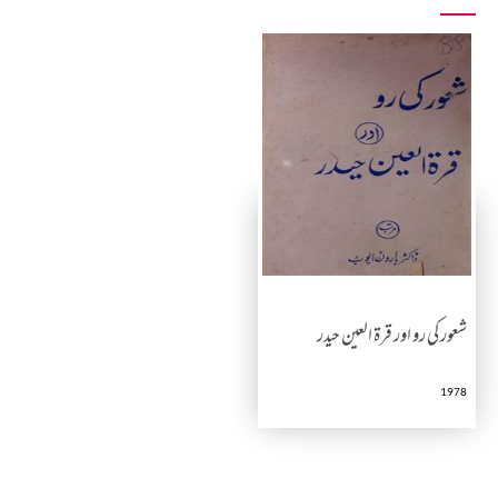
شعور کی رو اور قرۃ العین حیدر
1978