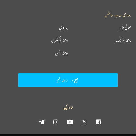
ہماری ویب سائٹس
صوفی نامہ
ہندوی
ریختہ لرننگ
ریختہ ڈکشنری
ریختہ بکس
رابطہ کیجیے
فالو کیجیے