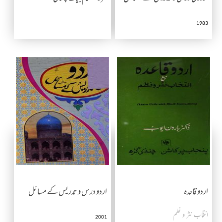
1983
اردو قاعدہ
اردو درس و تدریس کے مسائل
انتخاب نثر و نطم
2001