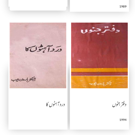
1989
دفتر جنوں
درد آہٹوں کا
1994