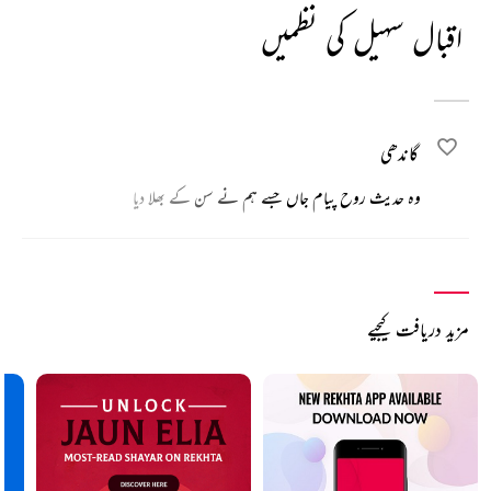
اقبال سہیل کی نظمیں
گاندھی
وہ حدیث روح پیام جاں جسے ہم نے سن کے بھلا دیا
مزید دریافت کیجیے