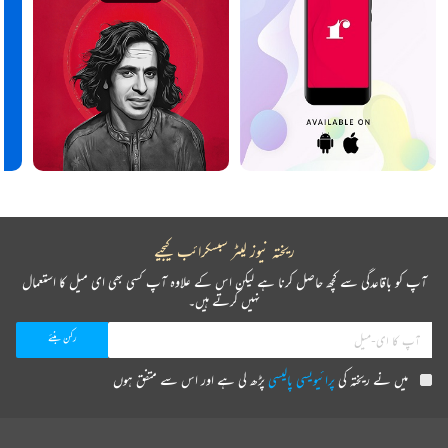
ریختہ نیوز لیٹر سبسکرائب کیجیے
آپ کو باقاعدگی سے کچھ حاصل کرنا ہے لیکن اس کے علاوہ آپ کسی بھی ای میل کا استعمال
نہیں کرتے ہیں۔
میں نے ریختہ کی
پرائیویسی پالیسی
پڑھ لی ہے اور اس سے متفق ہوں