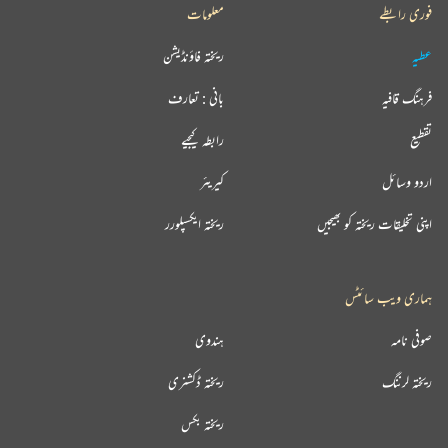
فوری رابطے
معلومات
عطیہ
ریختہ فاؤنڈیشن
فرہنگ قافیہ
بانی : تعارف
تقطیع
رابطہ کیجیے
اردو وسائل
کیریئر
اپنی تخلیقات ریختہ کو بھیجیں
ریختہ ایکسپلورر
ہماری ویب سائٹس
صوفی نامہ
ہندوی
ریختہ لرننگ
ریختہ ڈکشنری
ریختہ بکس