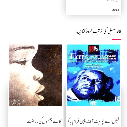
2013
خالد سہیل کی ترتیب کردہ کتابیں
2
فیض اے پوئیٹ آف پیس فرام پاکستان
کالے جسموں کی ریاضت