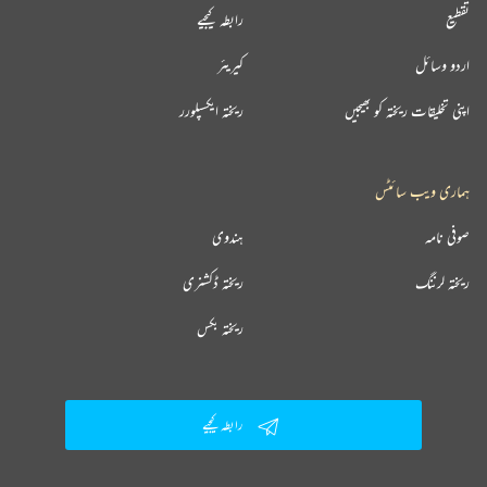
تقطیع
رابطہ کیجیے
اردو وسائل
کیریئر
اپنی تخلیقات ریختہ کو بھیجیں
ریختہ ایکسپلورر
ہماری ویب سائٹس
صوفی نامہ
ہندوی
ریختہ لرننگ
ریختہ ڈکشنری
ریختہ بکس
رابطہ کیجیے