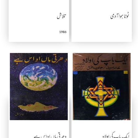
ٹوٹا ہوا آدمی
تلاش
1986
ایک باپ کی اولاد
دھرتی ماں اداس ہے