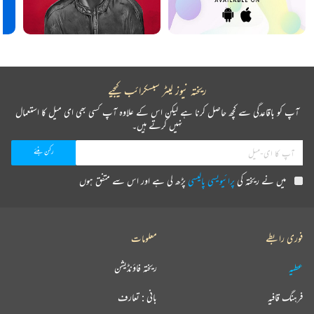
ریختہ نیوز لیٹر سبسکرائب کیجیے
آپ کو باقاعدگی سے کچھ حاصل کرنا ہے لیکن اس کے علاوہ آپ کسی بھی ای میل کا استعمال
نہیں کرتے ہیں۔
میں نے ریختہ کی
پرائیویسی پالیسی
پڑھ لی ہے اور اس سے متفق ہوں
فوری رابطے
معلومات
عطیہ
ریختہ فاؤنڈیشن
فرہنگ قافیہ
بانی : تعارف