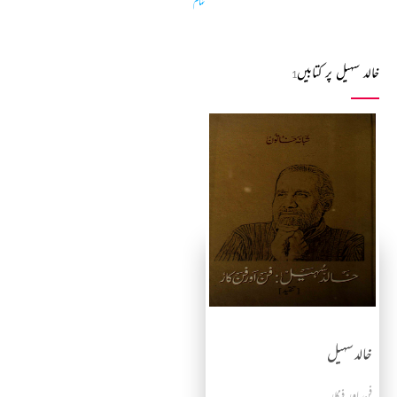
تمام
خالد سہیل پر کتابیں
1
خالد سہیل
فن اور فنکار