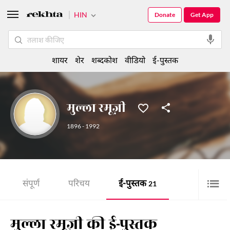
HIN
Donate
Get App
शायर
शेर
शब्दकोश
वीडियो
ई-पुस्तक
मुल्ला रमूज़ी
1896 - 1992
संपूर्ण
परिचय
ई-पुस्तक
21
मुल्ला रमूज़ी की ई-पुस्तक