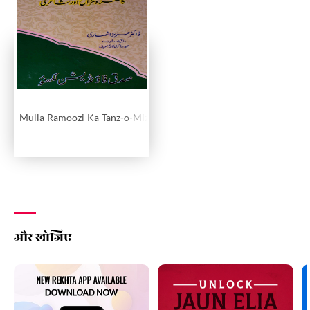
Mulla Ramoozi Ka Tanz-o-Mizah Aur Shairi
और खोजिए