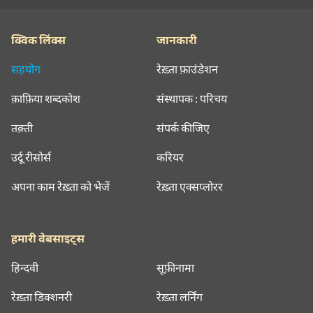
क्विक लिंक्स
जानकारी
सहयोग
रेख़्ता फ़ाउंडेशन
क़ाफ़िया शब्दकोश
संस्थापक : परिचय
तक़्ती
संपर्क कीजिए
उर्दू रीसोर्स
करियर
अपना काम रेख़्ता को भेजें
रेख़्ता एक्सप्लोरर
हमारी वेबसाइट्स
हिन्दवी
सूफ़ीनामा
रेख़्ता डिक्शनरी
रेख़्ता लर्निंग