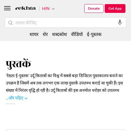
HIN
Donate
Get App
शायर
शेर
शब्दकोश
वीडियो
ई-पुस्तक
पुस्तकें
'रेख़्ता ई-पुस्तक' उर्दू किताबों का विश्व में सबसे बड़ा डिजिटल पुस्तकालय बनाने का
उपक्रम है जिसमें अब तक लगभग एक लाख पुस्तकें उपलब्ध कराई जा चुकी हैं। इस
संख्या में निरंतर वृद्धि हो रही है। उर्दू किताबों की इस अनमोल धरोहर को उपलब्ध
कराने में बहुत से पुस्तकालयों और पुस्तकों से रुचि रखने वालों ने अपने निजी संग्रह
...और पढ़िए
द्वारा उदारता से हमें सहयोग दिया है। इस डिजिटल पुस्तकालय में समकालीन साहित्य
के अलावा क्लासिक साहित्य का बहुत बड़ा ख़ज़ाना मौजूद है जिसे विषय, काल-क्रम
तथा लेखकों के नाम के क्रम से खोजा जा सकता है। आइए हमारे इस मंच से जुड़िए,
पुस्तकें पढ़िए और अपने ज्ञान और अध्ययन को विस्तार दीजिए।