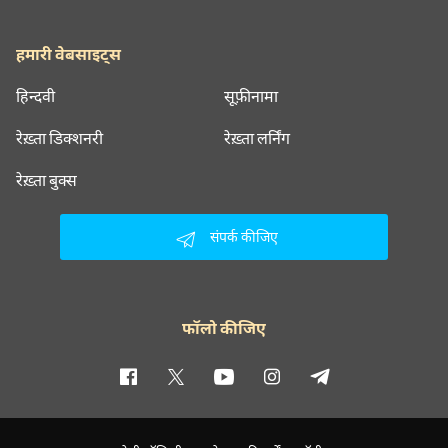
हमारी वेबसाइट्स
हिन्दवी
सूफ़ीनामा
रेख़्ता डिक्शनरी
रेख़्ता लर्निंग
रेख़्ता बुक्स
संपर्क कीजिए
फॉलो कीजिए