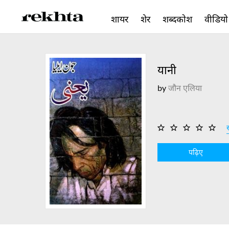
शायर
शेर
शब्दकोश
वीडियो
यानी
by
जौन एलिया
स
पढ़िए