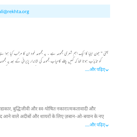
ali@rekhta.org
کو تذبذب ہوتا تھا کہ کہیں پہلے کامیاب مجموعہ کی شاندار پزیرائی کے بعد یہ مجم
خوبصورت مجموعہ ہے اس میں ان کی وہ 
.....
और पढ़िए
द्यकार, बुद्धिजीवी और स्व-घोषित नकारात्मकतावादी और
बाद आने वाले अदीबों और शायरों के लिए ज़बान-ओ-बयान के नए
 उनकी शायरी का लहजा इतना सभ्य, नर्म और गीतात्मक है कि उनके
.....
और पढ़िए
क़ा ही नहीं देते। मीर के बाद यदा-कदा नज़र आने वाली तासीर की