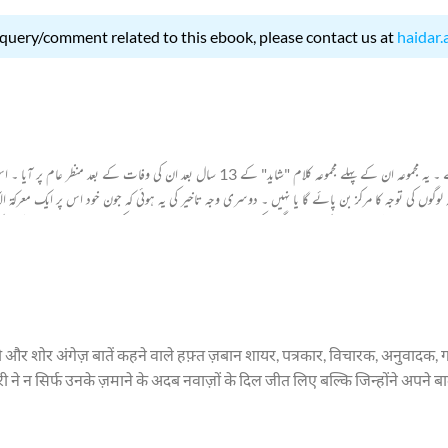
 query/comment related to this ebook, please contact us at
haidar.
وعہ لوگوں کی توجہ کا مرکز بن پائے گا یا نہیں ۔ دوسری وجہ تاخیر کی یہ ہوئی کہ جون خود اس پر ایک معرکۃ ا
غزلیں بھی شامل ہیں جن کے اشعار لوگوں کی زبان زد ہیں ۔ اس لیے جون کی شاعری سے لطف لینے کے 
और शोर अंगेज़ बातें कहने वाले हफ़्त ज़बान शायर, पत्रकार, विचारक, अनुवादक, ग
 न सिर्फ उनके ज़माने के अदब नवाज़ों के दिल जीत लिए बल्कि जिन्होंने अपने 
 दिशाओं का सुराग़ लगाया। वो बाग़ी, इन्क़िलाबी और परंपरा तोड़ने वाले थे लेकिन
ुए श्रोता या पाठक को फ़ौरी तौर पर उनकी कलात्मक विशेषताओं पर ग़ौर करने का मौ