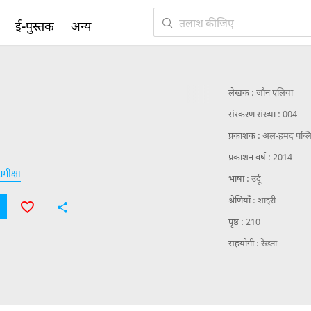
ई-पुस्तक
अन्य
लेखक :
जौन एलिया
संस्करण संख्या :
004
प्रकाशक :
अल-हमद पब्लि
प्रकाशन वर्ष :
2014
मीक्षा
भाषा :
उर्दू
श्रेणियाँ :
शाइरी
पृष्ठ :
210
सहयोगी :
रेख़्ता