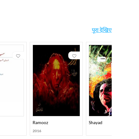
थी जो कोई खिलौना मिलने पर उससे खेलने की बजाए उसे तोड़ कर
 कला कला के लिए के क़ाइल थे। उन्होंने रूमानी शायरी से दामन बचाते
 और अनोखे शायर हैं। उनकी शायरी पर यक़ीनन उर्दू, फ़ारसी,
ें होने वाली शायरी में उनकी आवाज़ निहायत आसानी से अलग पहचानी
पूरा देखिए
े यहां विभिन्न प्रकार के रंग और नए आलेख व विषय हैं जो उर्दू ग़ज़ल
वान थे। उनके और अपने बारे में जौन एलिया का कहना था जिस बेटे
ी विशेषता है और किताबें सबसे बड़ी दौलत तो वो व्यर्थ न जाता तो
 अमरोही उनके चचाज़ाद भाई थे।
स पड़ा, जब मेरी ख़ालाओं ने ये देखा तो डर कर कमरे से बाहर निकल
न में फ़ेल भी हो जाते थे। बड़े होने के बाद उनको फ़लसफ़ा और हइयत
ी जानते थे। नौजवानी में वो कम्यूनिज़्म की तरफ़ उन्मुख हुए।
Ramooz
Shayad
ना पड़ा और वो आजीवन अमरोहा और हिन्दोस्तान को याद करते रहे।
2016
ोहवी ने एक इलमी-ओ-अदबी रिसाला “इंशा” जारी किया, जिसमें