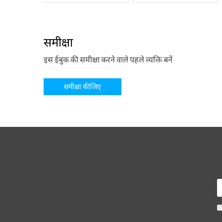
जौन एलिया ने पाकिस्तान पहुंचते ही अपनी शायरी के झंडे गाड़ द
मुशायरों में, जिनमें जौन एलिया भी हों, शिरकत से घबराते थे। ज
जाए, गर्मियों में कम्बल ओढ़ कर निकलना, रात के वक़्त धूप का च
समीक्षा
ज़ाहिदा हिना से अलागाव जौन के लिए बड़ा सदमा था। अरसा तक वो 
इस ईबुक की समीक्षा करने वाले पहले व्यक्ति बनें
थूकते रहे लेकिन शराबनोशी से बाज़ नहीं आए। 18 नवंबर 2002 ई.
लोगों के आग्रह पर उन्होंने अपना पहला काव्य संग्रह “शायद” प्रक
समीक्षा कीजिए
जौन बड़े शायर हैं तो इसलिए नहीं कि उनकी शायरी उन तमाम कसौटि
बड़े विषय इंसान की जज़्बाती और नफ़सियाती परिस्थितियों पर जैसे
स्थानांतरित करने की जो सलाहियत जौन के यहां है, उसकी मिसाल उर्द