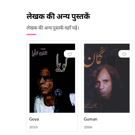
शायरी को निरंतरता के साथ नई गहराईयों तक पहुंचा देना जौन ए
कुछ से कुछ बना देने की धुन में रहता है, अपनी शायरी में उन्होंने
लेखक की अन्य पुस्तकें
हुए, ताज़ा बयानी के साथ दिलों में उतर जाने वाली इश्क़िया शाय
अरबी शायरी की छूट पड़ रही है मगर वो उनकी परम्पराओं का इस्तेम
लेखक की अन्य पुस्तकें यहाँ पढ़ें।
जाती है।” उर्दू शायरी की तीन सौ वर्षों के इतिहास में शायद ही क
की रिवायत में नया दर खोलते हैं और परम्परा से विद्रोह के रूप मे
जौन एलिया उत्तर प्रदेश के शहर अमरोहा के एक इल्मी घराने में 
को उसके इंतिहाई ख़्याल पसंद और आदर्शवादी बाप ने व्यवहारिक जीव
क्या होता।” पाकिस्तान के नामचीन पत्रकार रईस अमरोहवी और म
जौन एलिया के बचपन और लड़कपन के वाक़ियात जौन एलिया के शब्दों 
गईं। इस बेमहल हंसी के बाद मैं आज तक खुल कर नहीं हंस सका।” 
जौन की आरंभिक शिक्षा अमरोहा के मदरसों में हुई जहां उन्होंने उ
से दिलचस्पी पैदा हुई। उन्होंने उर्दू, फ़ारसी और फ़लसफ़ा में एम.ए क
Goya
Guman
विभाजन के बाद उनके बड़े भाई पाकिस्तान चले गए थे। माँ और बाप
2010
2006
उनका कहना था, “पाकिस्तान आकर में हिन्दुस्तानी हो गया।” जौ