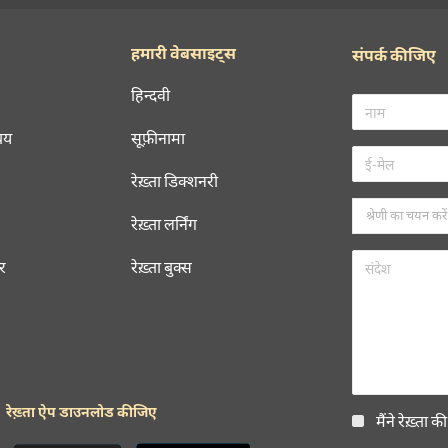
हमारी वेबसाइट्स
संपर्क कीजिए
हिन्दवी
चय
सूफ़ीनामा
रेख़्ता डिक्शनरी
रेख़्ता लर्निंग
रर
रेख़्ता बुक्स
रेख़्ता ऐप डाउनलोड कीजिए
मैंने रेख़्ता क