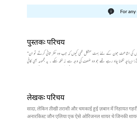
For any
पुस्तक: परिचय
"یعنی " جون ایلیا کا ایک اہم شعری مجموعہ ہے ۔ یہ مجموعہ خود ان کا مرتب کیا ہوا ہے ۔ یہ مجموعہ ان کے پہلے مجموعہ کلام "شاید" کے 13 سال بعد ان کی وفات کے بعد منظر عام پر آیا ۔ اس کی اشاعت جون کے لئے بہت مشکل تھی کیوں کہ جب وہ نظر ثانی کرتے تو ان
لآرا دیباچہ لکھنا چاہ رہے تھے جو وہ ضعف کی وجہ سے نہ لکھ سکے ۔ یہ مجموعہ بھی کافی
لئے اس کا مطالعہ بیحد ضروری ہو جاتا ہے۔ زیر نظر ایک اضافہ شدہ ایڈیشن ہے۔
लेखक: परिचय
सादा, लेकिन तीखी तराशी और चमकाई हुई ज़बान में निहायत गहरी 
अनारकिस्ट जौन एलिया एक ऐसे ओरिजनल शायर थे जिनकी शायरी ने
मानक निर्धारित किए। जौन एलिया ने अपनी शायरी में इश्क़ की नई
अशआर में मीर तक़ी मीर के नश्तरों की तरह सीधे दिल में उतरते ह