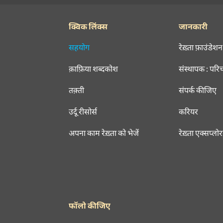
क्विक लिंक्स
जानकारी
सहयोग
रेख़्ता फ़ाउंडेशन
क़ाफ़िया शब्दकोश
संस्थापक : परि
तक़्ती
संपर्क कीजिए
उर्दू रीसोर्स
करियर
अपना काम रेख़्ता को भेजें
रेख़्ता एक्सप्लो
फॉलो कीजिए