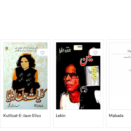
लिया का कमाल है। अपनी निजी ज़िंदगी में जौन एलिया की मिसाल उस बच्चे जैसी 
 इस रवय्ये का इज़हार बड़े सलीक़े से किया है। जौन एलिया कम्युनिस्ट होने के बावजूद
री की। अहमद नदीम क़ासमी के अनुसार, “जौन एलिया अपने समकालीनों से बहुत अलग
ाल भी इतने अनोखे और रसीले अंदाज़ में करते हैं कि बीसवीं सदी के उत्तरार्ध म
िसी ने इस लहजा, इस अर्थ की, इस नशतरियत से परिपूर्ण शे’र कहे होंगे। जौन एलिया क
ं भी अलग हैसियत रखते हैं। उनकी नज़्में भी विषयगत न हो कर संवेदनशील हैं।
1931ई. में पैदा हुए। उनके वालिद सय्यद शफ़ीक़ हसन एलिया एक ग़रीब शायर और विद्
न गुज़ारने का कोई तरीक़ा न सिखाया हो बल्कि ये शिक्षा दी हो कि शिक्षा सबसे बड़
शहूर मनोवैज्ञानिक मुहम्मद तक़ी जौन एलिया के भाई थे, जबकि फ़िल्म साज़ कमाल
में हैं, जैसे, “अपनी पैदाइश के थोड़ी देर बाद छत को घूरते हुए मैं अजीब तरह हं
या “आठ बरस की उम्र में मैंने पहला इश्क़ किया और पहला शे’र कहा।”
र्दू, अरबी और फ़ारसी सीखी। पाठ्य पुस्तकों से कोई दिलचस्पी नहीं थी और इम्तिहा
ी डिग्रियां हासिल कीं। वो अंग्रेज़ी, पहलवी, इबरानी, संस्कृत और फ़्रांसीसी ज़बानें भ
Kulliyat-E-Jaun Eliya
Lekin
Mabada
 के देहावसान के बाद जौन एलिया को भी 1956 में न चाहते हुए भी पाकिस्तान जा
न को काम में मशग़ूल कर के उनको अप्रवास की पीड़ा से निकालने के लिए रईस अमर