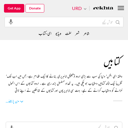
URD
Get App
Donate
شاعر
شعر
لغت
ویڈیو
ای-کتاب
کتابیں
'ریختہ ای بکس' دنیا کی سب سے بڑی اردو ڈیجیٹل لائبریری بنانے کا ایک اقدام ہے، جس میں اب تک
تقریباً ایک لاکھ کتابیں دستیاب ہو چکی ہیں۔ یہ تعداد مسلسل بڑھ رہی ہے۔ اردو کتابوں کے اس انمول
خزانے کو دستیاب کرانے کے لیے، بہت سی لائبریریوں اور کتابوں کے شائقین نے اپنے ذاتی
ذخیرے سے دل کھول کر ہماری مدد کی ہے۔ اس ڈیجیٹل لائبریری میں عصری ادب کے علاوہ، کلاسک
...مزید پڑھئے
ادب کا ایک خاطر خواہ ذخیرہ موجود ہے، جسے موضوع، عنوان، تاریخ کی ترتیب اور مصنف کے نام سے
تلاش کیا جا سکتا ہے۔ آئیے۔۔۔ ہمارے پلیٹ فارم میں شامل ہوں، کتابیں پڑھیں۔۔۔ اپنے علم اور
مطالعہ میں اضافہ کریں۔