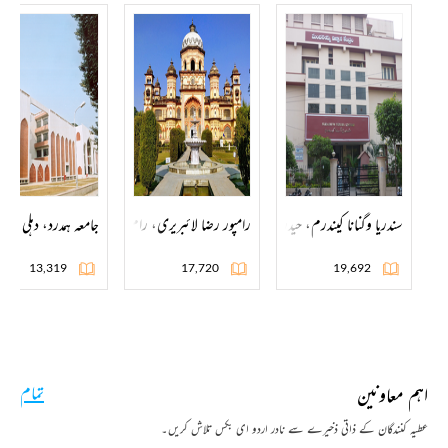
سندریا وگنانا کیندرم، حیدرآباد
رامپور رضا لائبریری، رام پور
جامعہ ہمدرد، دہلی
13,319
17,720
19,692
اہم معاونین
تمام
عطیہ کنندگان کے ذاتی ذخیرے سے نادر اردو ای بکس تلاش کریں۔