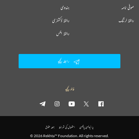
صوفی نامہ
ہندوی
ریختہ لرننگ
ریختہ ڈکشنری
ریختہ بکس
رابطہ کیجیے
فالو کیجیے
پرائیویسی پالیسی
استعمال کی شرائط
جملہ حقوق
© 2026 Rekhta™ Foundation. All rights reserved.