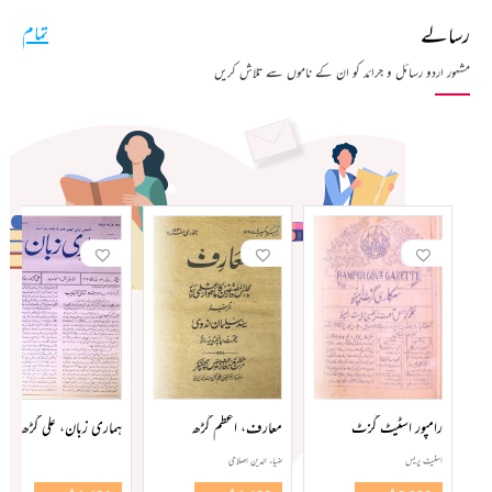
رسالے
تمام
مشہور اردو رسائل و جرائد کو ان کے ناموں سے تلاش کریں
رامپور اسٹیٹ گزٹ
معارف، اعظم گڑھ
ہماری زبان، علی گڑھ
اسٹیٹ پریس
ضیاء الدین اصلاحی