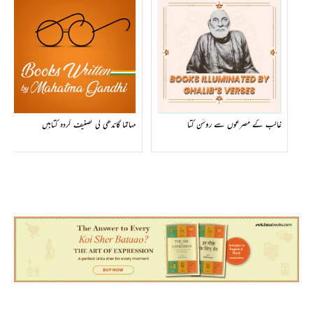
غالب کے مصرعوں سے روشن کتابیں
مہاتما گاندھی کی تصنیف کردہ کتابیں