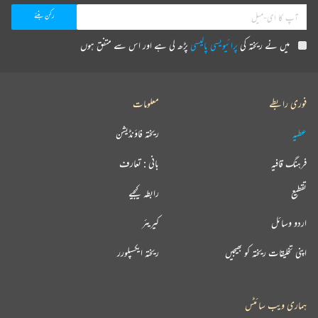
میں نے ریختہ کی
پرائیویسی پالیسی
پڑھ لی ہے اور اس سے متفق ہوں
فوری رابطے
معلومات
عطیہ
ریختہ فاؤنڈیشن
فرہنگ قافیہ
بانی : تعارف
تقطیع
رابطہ کیجیے
اردو وسائل
کیریئر
اپنی تخلیقات ریختہ کو بھیجیں
ریختہ ایکسپلورر
ہماری ویب سائٹس