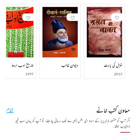
غزل کی بابت
دیوان غالب
تاریخ ادب اردو
1997
2015
معاون کتب خانے
تمام
اگر آپ کو مشہور لائبریریز کے اردو ای بکس ذخیرے تک رسائی چاہئے، تو آپ کو یہاں سب کچھ
دستیاب ہوگا۔