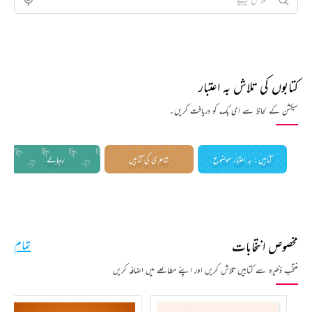
کتابوں کی تلاش بہ اعتبار
سیکشن کے لحاظ سے ای بک کو دریافت کریں۔
کتابیں : بہ اعتبار موضوع
شاعری کی کتابیں
رسالے
مخصوص انتخابات
تمام
منتخب ذخیرہ سے کتابیں تلاش کریں اور اپنے مطالعے میں اضافہ کریں