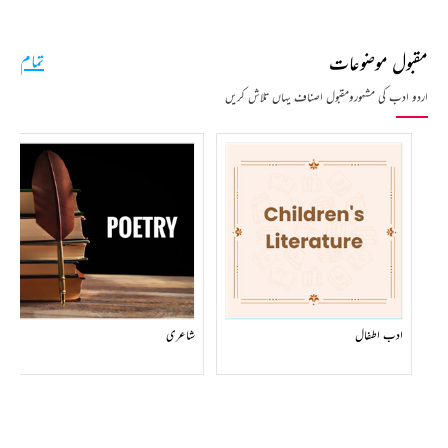
مقبول موضوعات
تمام
اردو ادب کی مشہورومقبول اصناف یہاں تلاش کریں
ادب اطفال
شاعری