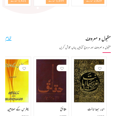
2,829 شمارے
1,699 شمارے
1,431 شمارے
مقبول و معروف
تمام
مقبول و معروف اور مروج کتابیں یہاں تلاش کریں
اندر سبھا امانت
حقائق
پطرس کے مضامین