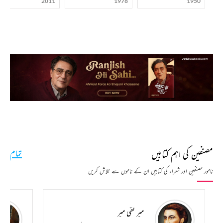
2011
1978
1950
مصنفین کی اہم کتابیں
تمام
نامور مصنفین اور شعراء کی کتابیں ان کے ناموں سے تلاش کریں
میر تقی میر