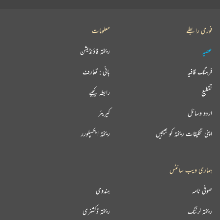
فوری رابطے
معلومات
عطیہ
ریختہ فاؤنڈیشن
فرہنگ قافیہ
بانی : تعارف
تقطیع
رابطہ کیجیے
اردو وسائل
کیریئر
اپنی تخلیقات ریختہ کو بھیجیں
ریختہ ایکسپلورر
ہماری ویب سائٹس
صوفی نامہ
ہندوی
ریختہ لرننگ
ریختہ ڈکشنری