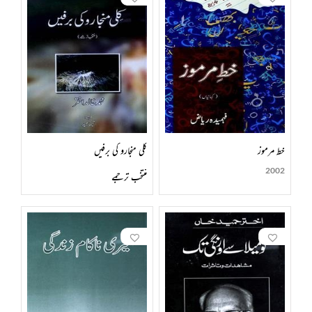
خط مرموز
کلی منجارو کی برفیں
2002
منتخب ترجمے