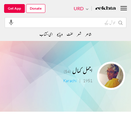
URD
Get App
Donate
شاعر
شعر
لغت
ویڈیو
ای-کتاب
اجمل کمال
(54)
Karachi
|
1951