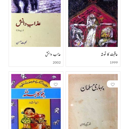
عاقبت کا توشہ
عذاب دانش
2002
1999