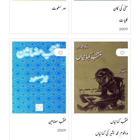
مٹی کی کان
مہر سکوت
کلیات
2009
منتخب کہانیاں
منتخب مضامین
2009
ویکوم محمد بشیر کی کہانیاں