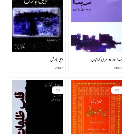
نربدا اور دوسری کہانیاں
پیلی بارش
2007
2003