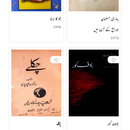
بہاری مسلمان
بلو کا بستہ
1996
تاریخ کے آئینہ میں
1973
بوف کور
چکلے