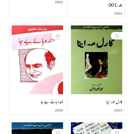
2002
جلد۔001
2002
کارل اور اینا
خندہ ہائے بے جا
2000
2003