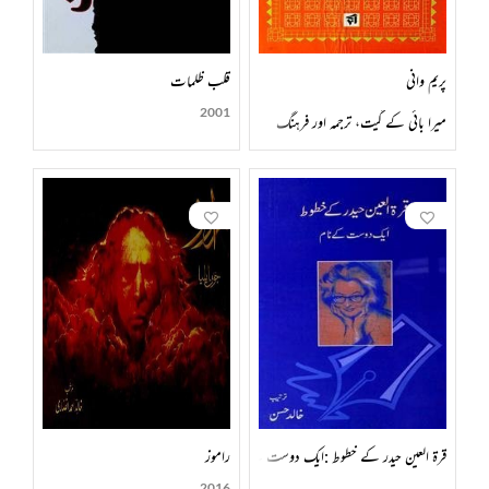
پریم وانی
قلب ظلمات
2001
میرا بائی کے گیت، ترجمہ اور فرہنگ
قرۃ العین حیدر کے خطوط :ایک دوست کے نام
راموز
2016