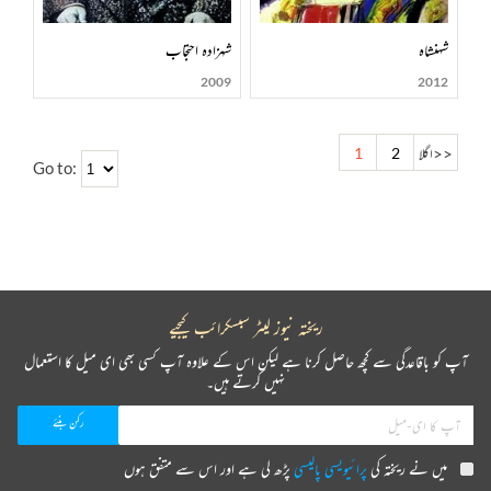
شہنشاہ
شہزادہ احتجاب
2009
2012
>>
اگلا
2
1
Go to:
ریختہ نیوز لیٹر سبسکرائب کیجیے
آپ کو باقاعدگی سے کچھ حاصل کرنا ہے لیکن اس کے علاوہ آپ کسی بھی ای میل کا استعمال
نہیں کرتے ہیں۔
میں نے ریختہ کی
پرائیویسی پالیسی
پڑھ لی ہے اور اس سے متفق ہوں