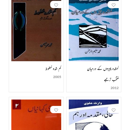
گمشدہ چیزوں کے درمیان
گم شدہ خطوط
2005
منتخب ترجمے
2012