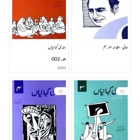
حالی، مقدمہ اور ہم
ہندی کہانیاں
جلد۔002
2003