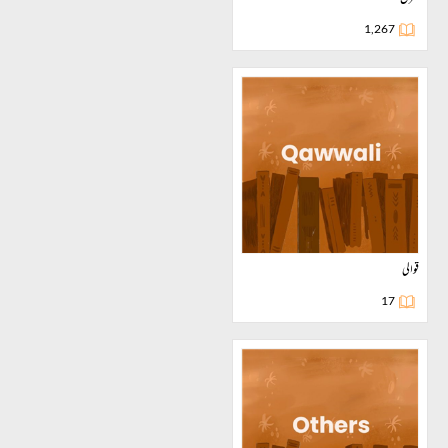
1,267
قوالی
17