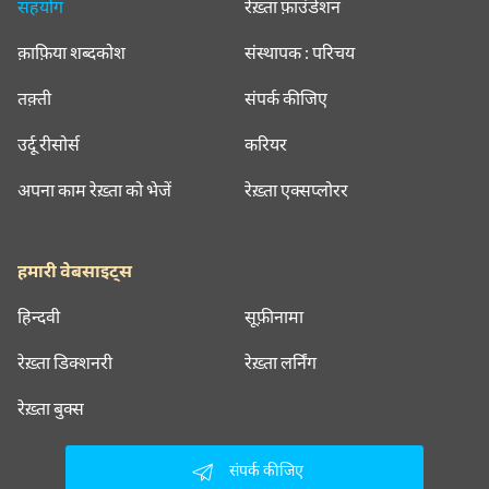
सहयोग
रेख़्ता फ़ाउंडेशन
क़ाफ़िया शब्दकोश
संस्थापक : परिचय
तक़्ती
संपर्क कीजिए
उर्दू रीसोर्स
करियर
अपना काम रेख़्ता को भेजें
रेख़्ता एक्सप्लोरर
हमारी वेबसाइट्स
हिन्दवी
सूफ़ीनामा
रेख़्ता डिक्शनरी
रेख़्ता लर्निंग
रेख़्ता बुक्स
संपर्क कीजिए