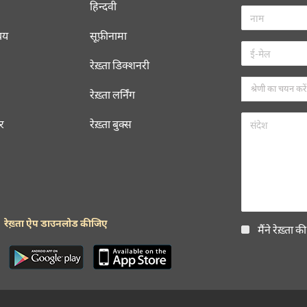
हिन्दवी
चय
सूफ़ीनामा
रेख़्ता डिक्शनरी
रेख़्ता लर्निंग
रर
रेख़्ता बुक्स
रेख़्ता ऐप डाउनलोड कीजिए
मैंने रेख़्ता क