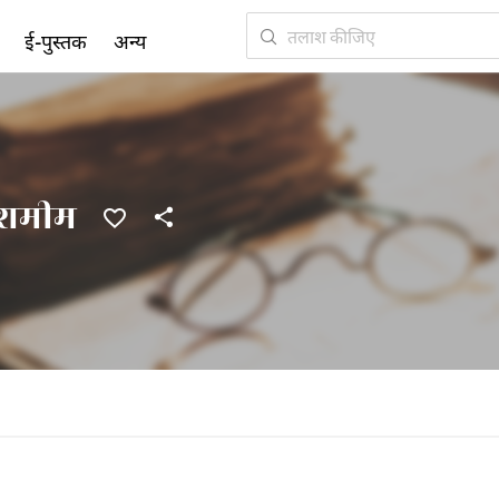
ई-पुस्तक
अन्य
न शमीम