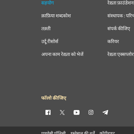
सहयोग
रेख़्ता फ़ाउंडेशन
क़ाफ़िया शब्दकोश
संस्थापक : परि
तक़्ती
संपर्क कीजिए
उर्दू रीसोर्स
करियर
अपना काम रेख़्ता को भेजें
रेख़्ता एक्सप्लो
फॉलो कीजिए
प्राइवेसी पॉलिसी
इस्तेमाल की शर्तें
कॉपीराइट