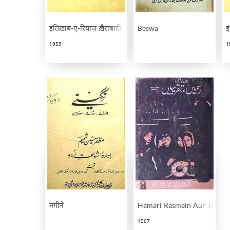
इंतिख़ाब-ए-रियाज़ ख़ैराबादी
Beswa
इ
1959
1
नगीने
Hamari Rasmein Aur Taqrib
1967