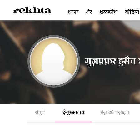
शायर
शेर
शब्दकोश
वीडियो
मुज़फ़्फ़र हुसै
संपूर्ण
ई-पुस्तक
तंज़-ओ-मज़ाह
10
1