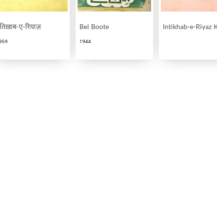
ंतिख़ाब-ए-रियाज़
Bel Boote
Intikhab-e-Riyaz 
959
1944
ein