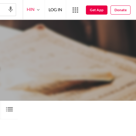
HIN
LOG IN
Get App
Donate