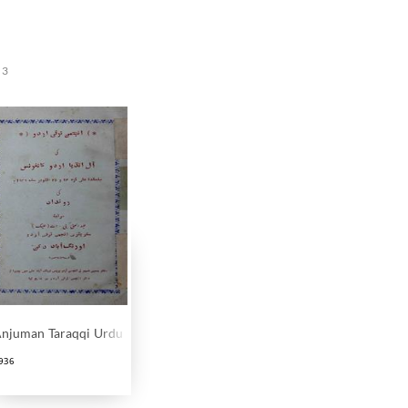
3
njuman Taraqqi Urdu Ki All India Urdu Conference Ki Rudad
936