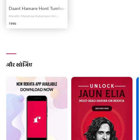
Daant Hamare Hont Tumhare
Marathi Mazahiya Kahaniyon Ke Urdu Tarajim
1996
और खोजिए