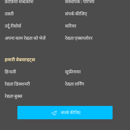
क़ाफ़िया शब्दकोश
संस्थापक : परिचय
तक़्ती
संपर्क कीजिए
उर्दू रीसोर्स
करियर
अपना काम रेख़्ता को भेजें
रेख़्ता एक्सप्लोरर
हमारी वेबसाइट्स
हिन्दवी
सूफ़ीनामा
रेख़्ता डिक्शनरी
रेख़्ता लर्निंग
रेख़्ता बुक्स
संपर्क कीजिए