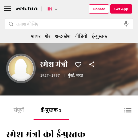
HIN
Donate
Get App
शायर
शेर
शब्दकोश
वीडियो
ई-पुस्तक
रमेश मंत्री
1927 - 1997
|
मुंबई
,
भारत
संपूर्ण
ई-पुस्तक
1
रमेश मंत्री की ई-पुस्तक