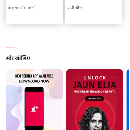
केकडा और मछ्ली
पानी चीख़ा
और खोजिए