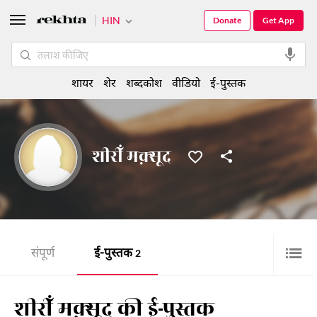
HIN
Donate
Get App
शायर
शेर
शब्दकोश
वीडियो
ई-पुस्तक
शीरीँ मक़्सूद
संपूर्ण
ई-पुस्तक
2
शीरीँ मक़्सूद की ई-पुस्तक