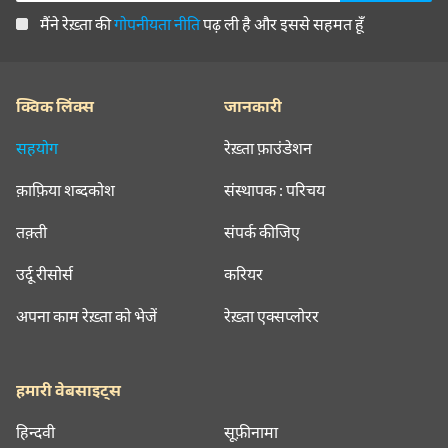
मैंने रेख़्ता की
गोपनीयता नीति
पढ़ ली है और इससे सहमत हूँ
क्विक लिंक्स
जानकारी
सहयोग
रेख़्ता फ़ाउंडेशन
क़ाफ़िया शब्दकोश
संस्थापक : परिचय
तक़्ती
संपर्क कीजिए
उर्दू रीसोर्स
करियर
अपना काम रेख़्ता को भेजें
रेख़्ता एक्सप्लोरर
हमारी वेबसाइट्स
हिन्दवी
सूफ़ीनामा