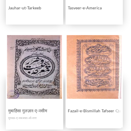
Jauhar-ut-Tarkeeb
Tasveer-e-America
मुबाहिसा गुलज़ार-ए-नसीम
Fazail-e-Bismillah Tafseer Qul Hu 
मुरक्क़-ए-चकबस्त-ओ-शरर