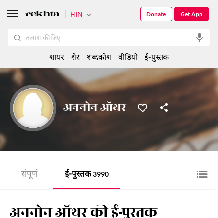
HIN
Donate
Get App
शायर
शेर
शब्दकोश
वीडियो
ई-पुस्तक
अननोन ऑथर
संपूर्ण
ई-पुस्तक
3990
अननोन ऑथर की ई-पुस्तक