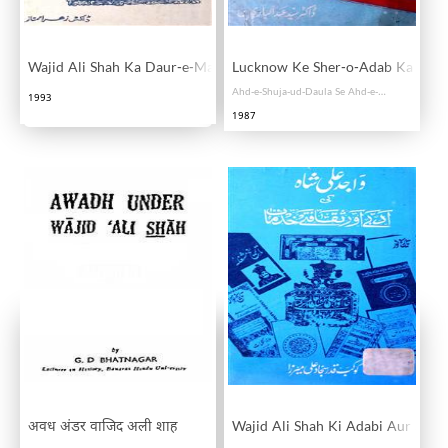
Wajid Ali Shah Ka Daur-e-Matiaburj
Lucknow Ke Sher-o-Adab Ka Muash
Ahd-e-Shuja-ud-Daula Se Ahd-e-Wajid Ali Shah Tak
1993
1987
अवध अंडर वाजिद अली शाह
Wajid Ali Shah Ki Adabi Aur Saqa