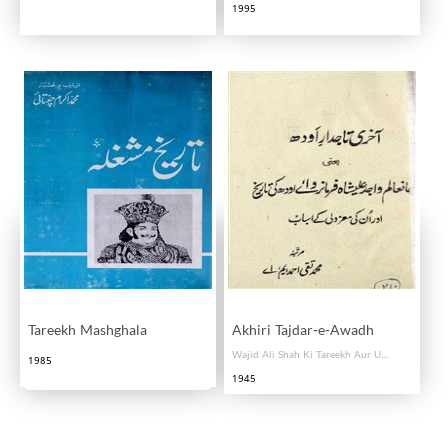
1995
Tareekh Mashghala
Akhiri Tajdar-e-Awadh
Wajid Ali Shah Ki Tareekh Aur Unki Mazooli Ke Asbab
1985
1945