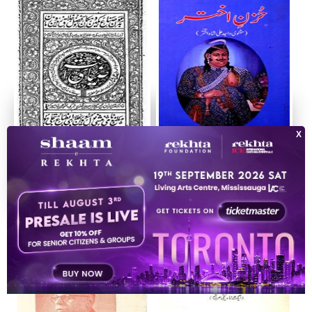
Ziya-e-Akhtar
Huzn-e-Akhtar: Masnavi Wajid Ali
1878