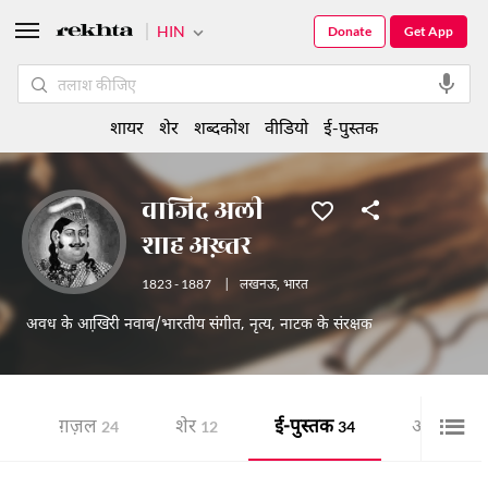
HIN
Donate
Get App
शायर
शेर
शब्दकोश
वीडियो
ई-पुस्तक
वाजिद अली
शाह अख़्तर
1823 - 1887
|
लखनऊ
,
भारत
अवध के आखि़री नवाब/भारतीय संगीत, नृत्य, नाटक के संरक्षक
ग़ज़ल
शेर
ई-पुस्तक
ऑडियो
24
12
34
5