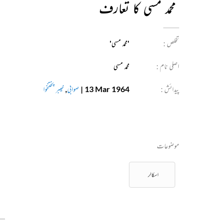
محمد مسی کا تعارف
تخلص :
'محمد مسی'
اصلی نام :
محمد مسی
پیدائش :
13 Mar 1964
|
صوابی
,
خیبر پختنخوا
موضوعات
اسکالر