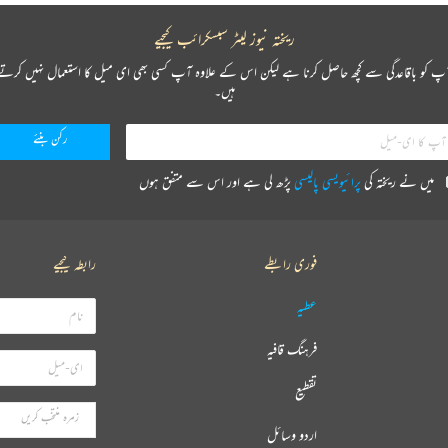
ریختہ نیوز لیٹر سبسکرائب کیجیے
پ کو باقاعدگی سے کچھ حاصل کرنا ہے لیکن اس کے علاوہ آپ کسی بھی ای میل کا استعمال نہیں کرتے
ہیں۔
میں نے ریختہ کی
پرائیویسی پالیسی
پڑھ لی ہے اور اس سے متفق ہوں
فوری رابطے
رابطہ کیجیے
عطیہ
فرہنگ قافیہ
تقطیع
اردو وسائل