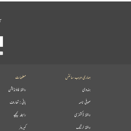
آ
ہماری ویب سائٹس
معلومات
ہندوی
ریختہ فاؤنڈیشن
صوفی نامہ
بانی : تعارف
ریختہ ڈکشنری
رابطہ کیجیے
ریختہ لرننگ
کیریئر