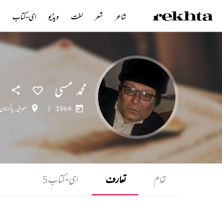
شاعر
شعر
لغت
ویڈیو
ای-کتاب
ن
محمد مسی
1964
|
صوابی
,
پاکستان
تمام
تعارف
ای-کتاب
5