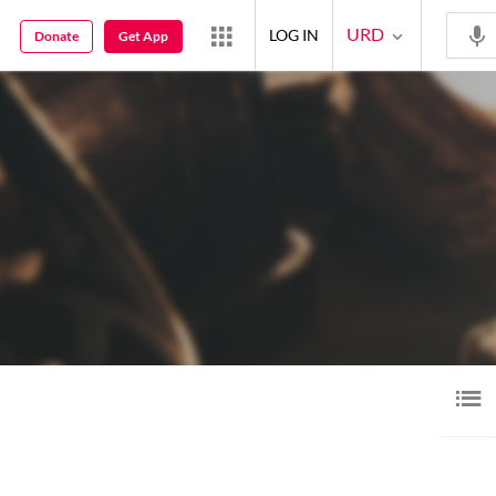
URD
LOG IN
Donate
Get App