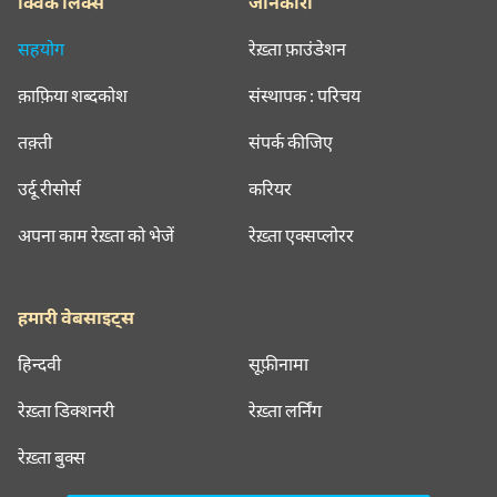
क्विक लिंक्स
जानकारी
सहयोग
रेख़्ता फ़ाउंडेशन
क़ाफ़िया शब्दकोश
संस्थापक : परिचय
तक़्ती
संपर्क कीजिए
उर्दू रीसोर्स
करियर
अपना काम रेख़्ता को भेजें
रेख़्ता एक्सप्लोरर
हमारी वेबसाइट्स
हिन्दवी
सूफ़ीनामा
रेख़्ता डिक्शनरी
रेख़्ता लर्निंग
रेख़्ता बुक्स