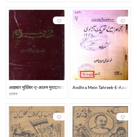
अख़बार मुख़्बिर-ए-आलम मुरादाबाद और तहरीक-ए-आज़ादी
Andhra Mein Tahreek-E-Azadi
1999