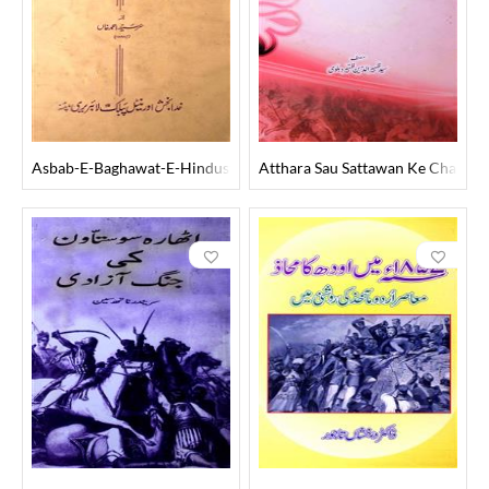
Asbab-E-Baghawat-E-Hindustan
Atthara Sau Sattawan Ke Chashm