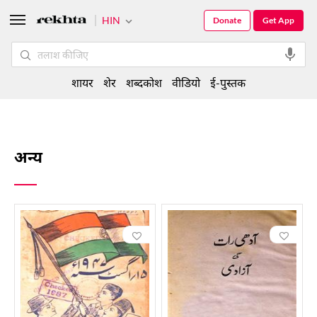
HIN
Donate
Get App
शायर
शेर
शब्दकोश
वीडियो
ई-पुस्तक
अन्य