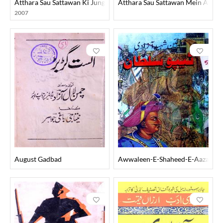
Atthara Sau Sattawan Ki Jung-E-Aazadi
Atthara Sau Sattawan Mein Awadh
2007
August Gadbad
Awwaleen-E-Shaheed-E-Aazadi Ti