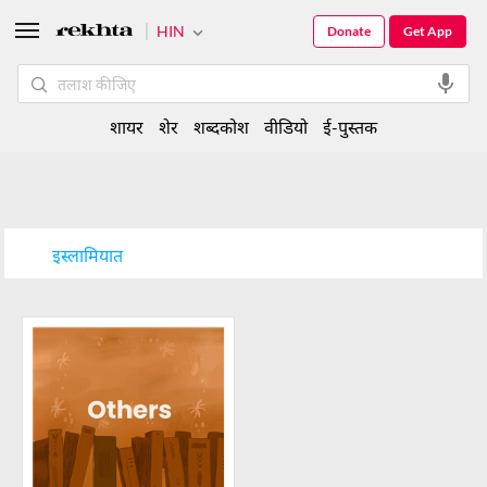
HIN
Donate
Get App
शायर
शेर
शब्दकोश
वीडियो
ई-पुस्तक
इस्लामियात