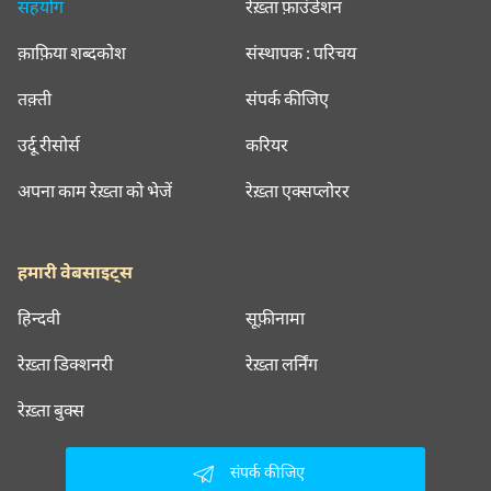
सहयोग
रेख़्ता फ़ाउंडेशन
क़ाफ़िया शब्दकोश
संस्थापक : परिचय
तक़्ती
संपर्क कीजिए
उर्दू रीसोर्स
करियर
अपना काम रेख़्ता को भेजें
रेख़्ता एक्सप्लोरर
हमारी वेबसाइट्स
हिन्दवी
सूफ़ीनामा
रेख़्ता डिक्शनरी
रेख़्ता लर्निंग
रेख़्ता बुक्स
संपर्क कीजिए