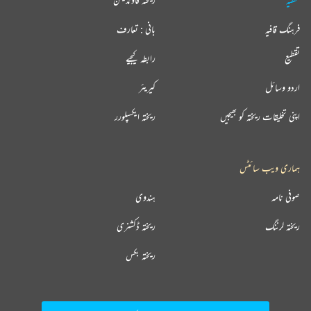
فرہنگ قافیہ
بانی : تعارف
تقطیع
رابطہ کیجیے
اردو وسائل
کیریئر
اپنی تخلیقات ریختہ کو بھیجیں
ریختہ ایکسپلورر
ہماری ویب سائٹس
صوفی نامہ
ہندوی
ریختہ لرننگ
ریختہ ڈکشنری
ریختہ بکس