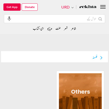
URD
Get App
Donate
شاعر
شعر
لغت
ویڈیو
ای-کتاب
فلسفہ