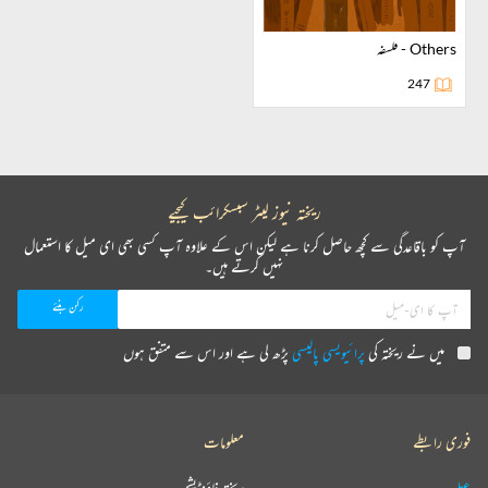
others - فلسفہ
247
ریختہ نیوز لیٹر سبسکرائب کیجیے
آپ کو باقاعدگی سے کچھ حاصل کرنا ہے لیکن اس کے علاوہ آپ کسی بھی ای میل کا استعمال
نہیں کرتے ہیں۔
میں نے ریختہ کی
پرائیویسی پالیسی
پڑھ لی ہے اور اس سے متفق ہوں
فوری رابطے
معلومات
عطیہ
ریختہ فاؤنڈیشن