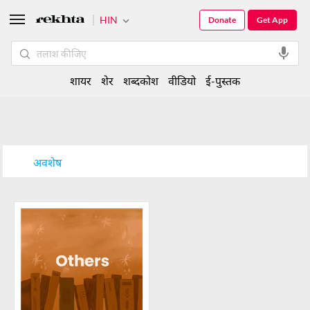
HIN
Donate
Get App
शायर
शेर
शब्दकोश
वीडियो
ई-पुस्तक
अवशेष