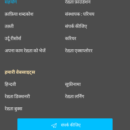
सहयोग
रेख़्ता फ़ाउंडेशन
क़ाफ़िया शब्दकोश
संस्थापक : परिचय
तक़्ती
संपर्क कीजिए
उर्दू रीसोर्स
करियर
अपना काम रेख़्ता को भेजें
रेख़्ता एक्सप्लोरर
हमारी वेबसाइट्स
हिन्दवी
सूफ़ीनामा
रेख़्ता डिक्शनरी
रेख़्ता लर्निंग
रेख़्ता बुक्स
संपर्क कीजिए