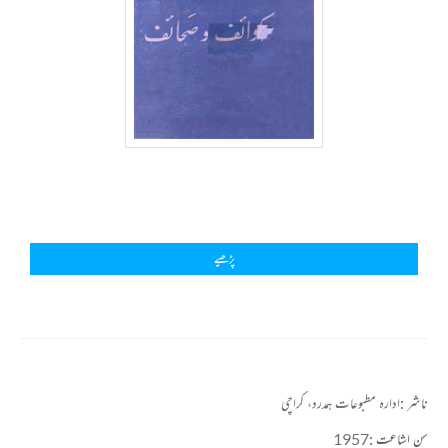
پڑھیے
ناشر :
ادارہ مطبوعات ہمدرد، کراچی
سن اشاعت :
1957