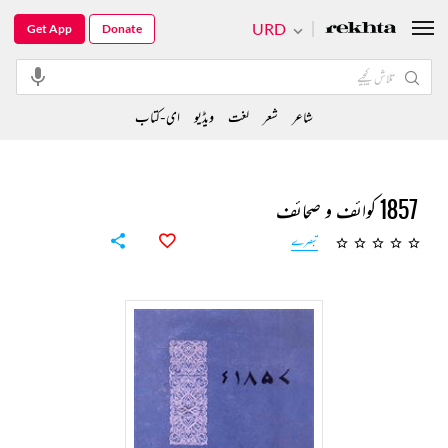
URD
Get App
Donate
شاعر
شعر
لغت
ویڈیو
ای-کتاب
1857 کوائف و صحائف
تبصرے