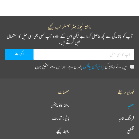
ریختہ نیوز لیٹر سبسکرائب کیجیے
آپ کو باقاعدگی سے کچھ حاصل کرنا ہے لیکن اس کے علاوہ آپ کسی بھی ای میل کا استعمال
نہیں کرتے ہیں۔
میں نے ریختہ کی
پرائیویسی پالیسی
پڑھ لی ہے اور اس سے متفق ہوں
فوری رابطے
معلومات
عطیہ
ریختہ فاؤنڈیشن
فرہنگ قافیہ
بانی : تعارف
تقطیع
رابطہ کیجیے