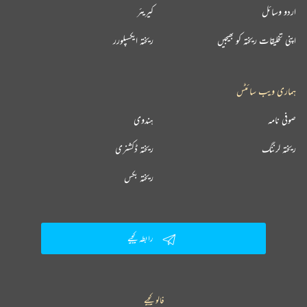
اردو وسائل
کیریئر
اپنی تخلیقات ریختہ کو بھیجیں
ریختہ ایکسپلورر
ہماری ویب سائٹس
صوفی نامہ
ہندوی
ریختہ لرننگ
ریختہ ڈکشنری
ریختہ بکس
رابطہ کیجیے
فالو کیجیے