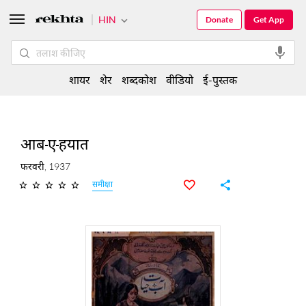
HIN
Donate
Get App
शायर
शेर
शब्दकोश
वीडियो
ई-पुस्तक
आब-ए-हयात
फरवरी, 1937
समीक्षा