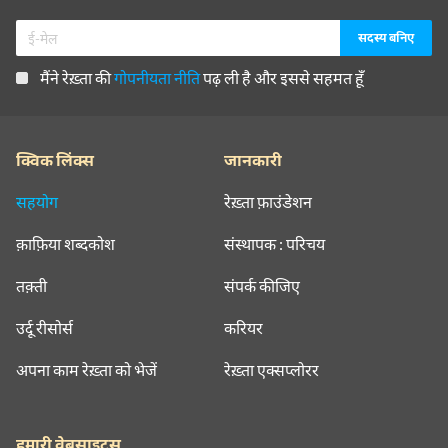
मैंने रेख़्ता की
गोपनीयता नीति
पढ़ ली है और इससे सहमत हूँ
क्विक लिंक्स
जानकारी
सहयोग
रेख़्ता फ़ाउंडेशन
क़ाफ़िया शब्दकोश
संस्थापक : परिचय
तक़्ती
संपर्क कीजिए
उर्दू रीसोर्स
करियर
अपना काम रेख़्ता को भेजें
रेख़्ता एक्सप्लोरर
हमारी वेबसाइट्स