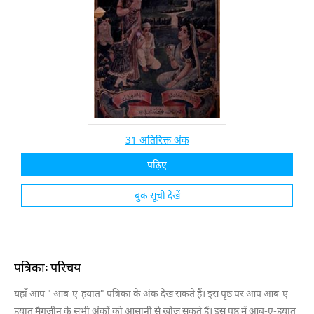
31 अतिरिक्त अंक
पढ़िए
बुक सूची देखें
पत्रिका: परिचय
यहाँ आप " आब-ए-हयात" पत्रिका के अंक देख सकते हैं। इस पृष्ठ पर आप आब-ए-
हयात मैगज़ीन के सभी अंकों को आसानी से खोज सकते हैं। इस पृष्ठ में आब-ए-हयात