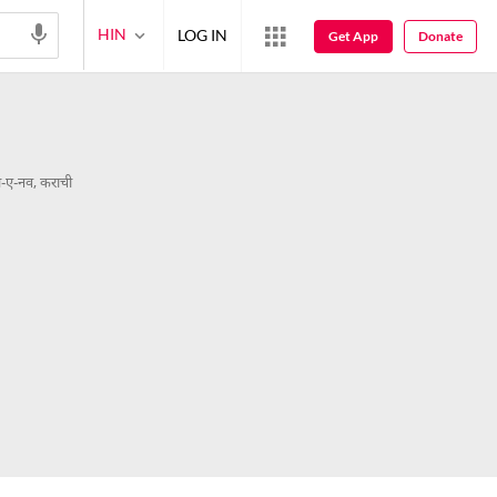
HIN
LOG IN
Get App
Donate
-ए-नव, कराची