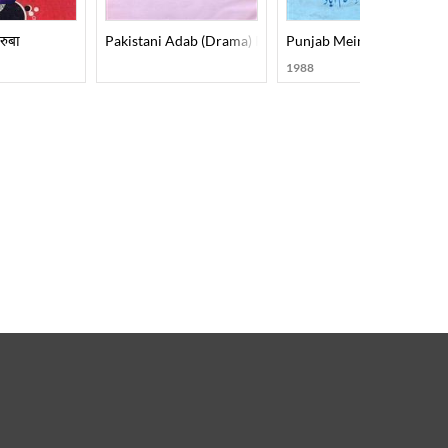
रुबा
Pakistani Adab (Drama) Part-002
Punjab Mein Urdu
1988