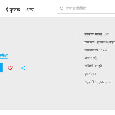
ई-पुस्तक
अन्य
संस्करण संख्या :
001
प्रकाशक :
हलक़ा-ए-आहंग
प्रकाशन वर्ष :
1996
मीक्षा
भाषा :
उर्दू
श्रेणियाँ :
शाइरी
पृष्ठ :
211
सहयोगी :
मज़हर इमाम