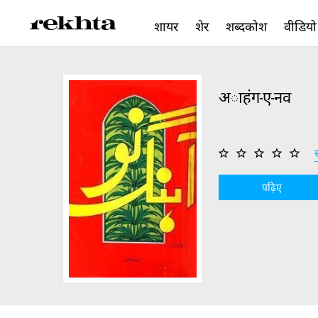
शायर
शेर
शब्दकोश
वीडियो
अाहंग-ए-नव
स
पढ़िए