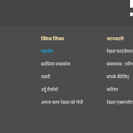
क्विक लिंक्स
जानकारी
सहयोग
रेख़्ता फ़ाउंडेशन
क़ाफ़िया शब्दकोश
संस्थापक : परि
तक़्ती
संपर्क कीजिए
उर्दू रीसोर्स
करियर
अपना काम रेख़्ता को भेजें
रेख़्ता एक्सप्लो