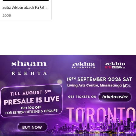
Saba Akbarabadi Ki Ghazal Nigari
2008