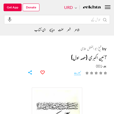
URD
Get App
Donate
شاعر
شعر
لغت
ویڈیو
ای-کتاب
by
شیخ ابو الفضل علامی
آئین اکبری (حصہ اول)
جلد-001
تبصرے