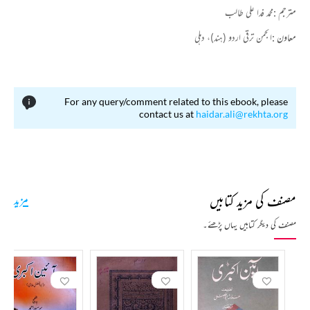
مترجم :
محمد فدا علی طالب
معاون :
انجمن ترقی اردو (ہند)، دہلی
For any query/comment related to this ebook, please
contact us at
haidar.ali@rekhta.org
مصنف کی مزید کتابیں
مزید
مصنف کی دیگر کتابیں یہاں پڑھئے۔