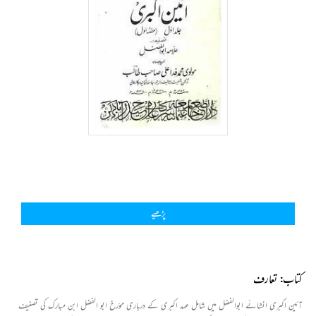
پڑھیے
کتاب: تعارف
آئین اکبری انشائے ابوالفضل میں شامل عہد اکبری کے درباری مؤرخ ابو الفضل ابن مبارک کی تصنیف