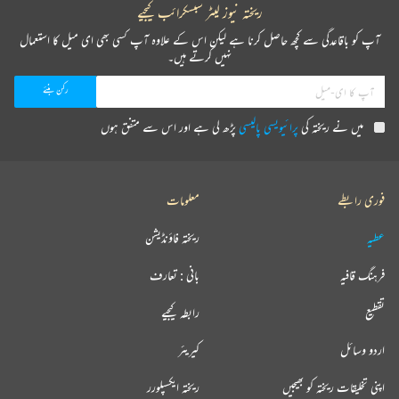
ریختہ نیوز لیٹر سبسکرائب کیجیے
آپ کو باقاعدگی سے کچھ حاصل کرنا ہے لیکن اس کے علاوہ آپ کسی بھی ای میل کا استعمال
نہیں کرتے ہیں۔
میں نے ریختہ کی
پرائیویسی پالیسی
پڑھ لی ہے اور اس سے متفق ہوں
فوری رابطے
معلومات
عطیہ
ریختہ فاؤنڈیشن
فرہنگ قافیہ
بانی : تعارف
تقطیع
رابطہ کیجیے
اردو وسائل
کیریئر
اپنی تخلیقات ریختہ کو بھیجیں
ریختہ ایکسپلورر