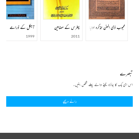
محبوب ذی المنن تذکرہ اولیائے دکن
پطرس کے مضامین
آجکل کے ڈرامے
1999
2011
تبصرے
اس ای بک کا جائزہ لینے والے پہلے شخص بنیں۔
رائے دیجیے