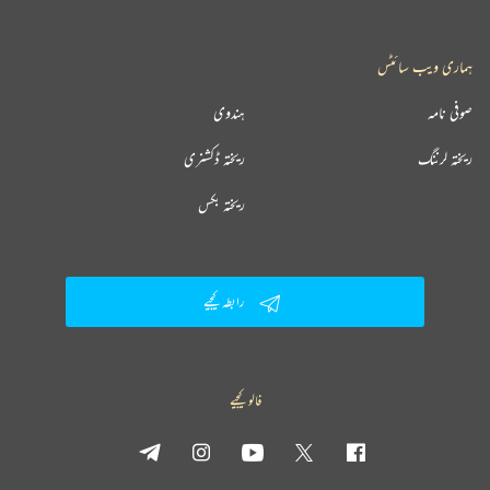
ہماری ویب سائٹس
صوفی نامہ
ہندوی
ریختہ لرننگ
ریختہ ڈکشنری
ریختہ بکس
رابطہ کیجیے
فالو کیجیے