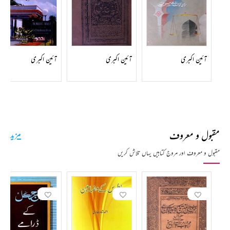
آئین اکبری
آئین اکبری
آئین اکبری
مقبول و معروف
مزید
مقبول و معروف اور مروج کتابیں یہاں تلاش کریں