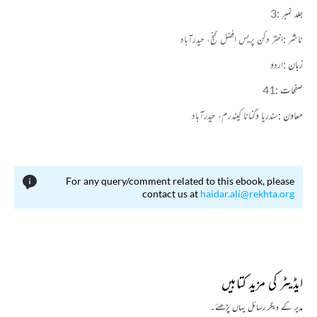
جلد نمبر :
3
ناشر :
اختر دکن پریس افضل گنج، حیدرآباد
زبان :
اردو
صفحات :
41
معاون :
سندریا وگنانا کیندرم، حیدرآباد
For any query/comment related to this ebook, please
contact us at
haidar.ali@rekhta.org
ایڈیٹر کی مزید کتابیں
مدیر کے دیگر رسائل یہاں پڑھئے۔