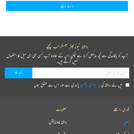
رائے دیجیے
ریختہ نیوز لیٹر سبسکرائب کیجیے
آپ کو باقاعدگی سے کچھ حاصل کرنا ہے لیکن اس کے علاوہ آپ کسی بھی ای میل کا استعمال
نہیں کرتے ہیں۔
میں نے ریختہ کی
پرائیویسی پالیسی
پڑھ لی ہے اور اس سے متفق ہوں
فوری رابطے
معلومات
عطیہ
ریختہ فاؤنڈیشن