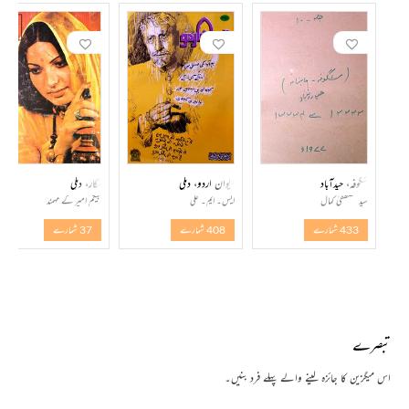
شگوفہ، حیدآباد
ایوان اردو، دہلی
نگار، دہلی
سید مصطفیٰ کمال
ایس۔ ایم۔ علی
بیگم امیر کے مہمند
433 شمارے
408 شمارے
37 شمارے
تبصرے
اس میگزین کا جائزہ لینے والے پہلے فرد بنیں۔