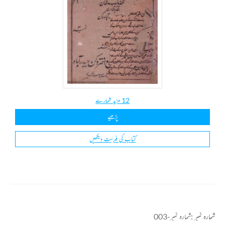
12 مزید شمارے
پڑھیے
کتاب کی فہرست دیکھیں
شمارہ نمبر :
شمارہ نمبر-003