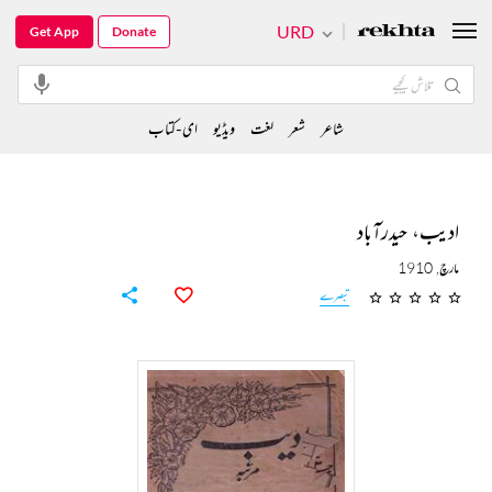
URD
Get App
Donate
شاعر
شعر
لغت
ویڈیو
ای-کتاب
ادیب، حیدرآباد
مارچ, 1910
تبصرے