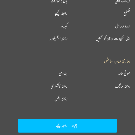
فرہنگ قافیہ
بانی : تعارف
تقطیع
رابطہ کیجیے
اردو وسائل
کیریئر
اپنی تخلیقات ریختہ کو بھیجیں
ریختہ ایکسپلورر
ہماری ویب سائٹس
صوفی نامہ
ہندوی
ریختہ لرننگ
ریختہ ڈکشنری
ریختہ بکس
رابطہ کیجیے