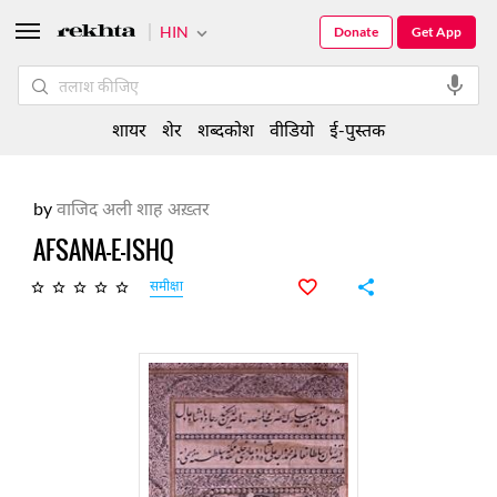
HIN
Donate
Get App
शायर
शेर
शब्दकोश
वीडियो
ई-पुस्तक
by
वाजिद अली शाह अख़्तर
AFSANA-E-ISHQ
समीक्षा