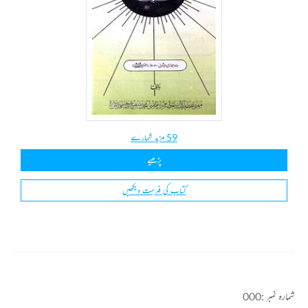
59 مزید شمارے
پڑھیے
کتاب کی فہرست دیکھیں
شمارہ نمبر :
000