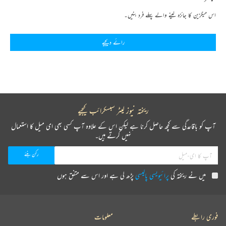
اس میگزین کا جائزہ لینے والے پہلے فرد بنیں۔
رائے دیجیے
ریختہ نیوز لیٹر سبسکرائب کیجیے
آپ کو باقاعدگی سے کچھ حاصل کرنا ہے لیکن اس کے علاوہ آپ کسی بھی ای میل کا استعمال
نہیں کرتے ہیں۔
میں نے ریختہ کی
پرائیویسی پالیسی
پڑھ لی ہے اور اس سے متفق ہوں
فوری رابطے
معلومات