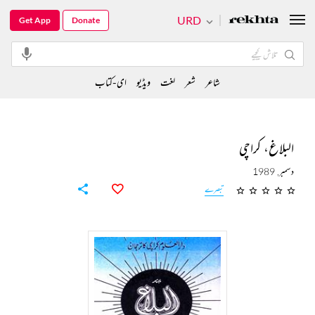
URD
Get App
Donate
شاعر
شعر
لغت
ویڈیو
ای-کتاب
البلاغ، کراچی
دسمبر, 1989
تبصرے