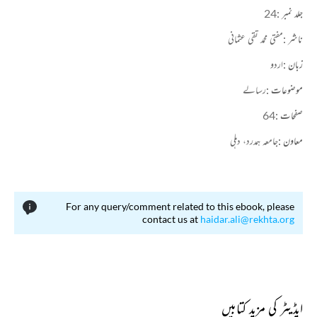
جلد نمبر :
24
ناشر :
مفتی محمد تقی عثمانی
زبان :
اردو
موضوعات :
رسالے
صفحات :
64
معاون :
جامعہ ہمدرد، دہلی
For any query/comment related to this ebook, please
contact us at
haidar.ali@rekhta.org
ایڈیٹر کی مزید کتابیں