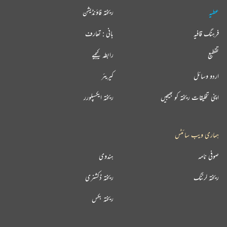
عطیہ
ریختہ فاؤنڈیشن
فرہنگ قافیہ
بانی : تعارف
تقطیع
رابطہ کیجیے
اردو وسائل
کیریئر
اپنی تخلیقات ریختہ کو بھیجیں
ریختہ ایکسپلورر
ہماری ویب سائٹس
صوفی نامہ
ہندوی
ریختہ لرننگ
ریختہ ڈکشنری
ریختہ بکس