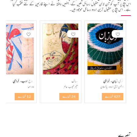
اس پیج پر آپ کو آن لائن مقبول رسائل ملیں گے، جنہیں ریختہ نے اپنے قارئین کے لئے منتخب کیا
ہے۔ اس پیج پر مقبول ترین اردو رسائل موجود ہیں۔
قومی زبان، کراچی
سہاگ
روح ادب، کراچی
انجمن ترقی اردو، پاکستان
حکیم محبوب عالم
داد احمد
427 شمارے
24 شمارے
12 شمارے
تبصرے