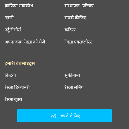
क़ाफ़िया शब्दकोश
संस्थापक : परिचय
तक़्ती
संपर्क कीजिए
उर्दू रीसोर्स
करियर
अपना काम रेख़्ता को भेजें
रेख़्ता एक्सप्लोरर
हमारी वेबसाइट्स
हिन्दवी
सूफ़ीनामा
रेख़्ता डिक्शनरी
रेख़्ता लर्निंग
रेख़्ता बुक्स
संपर्क कीजिए