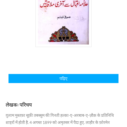
पढ़िए
लेखक: परिचय
ग़ुलाम मुस्तफ़ा सूफ़ी तबस्सुम की गिनती हल्क़ा-ए-अरबाब-ए-ज़ौक़ के प्रतिनिधि
शाइरों में होती है. 4 अगस्त 1899 को अमृतसर में पैदा हुए. लाहौर के फ़ोरमेन