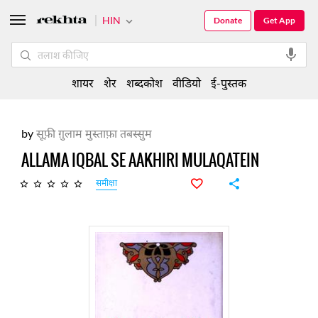
HIN
Donate
Get App
शायर
शेर
शब्दकोश
वीडियो
ई-पुस्तक
by
सूफ़ी ग़ुलाम मुस्ताफ़ा तबस्सुम
ALLAMA IQBAL SE AAKHIRI MULAQATEIN
समीक्षा