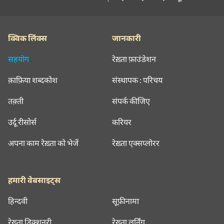
क्विक लिंक्स
जानकारी
सहयोग
रेख़्ता फ़ाउंडेशन
क़ाफ़िया शब्दकोश
संस्थापक : परिचय
तक़्ती
संपर्क कीजिए
उर्दू रीसोर्स
करियर
अपना काम रेख़्ता को भेजें
रेख़्ता एक्सप्लोरर
हमारी वेबसाइट्स
हिन्दवी
सूफ़ीनामा
रेख़्ता डिक्शनरी
रेख़्ता लर्निंग