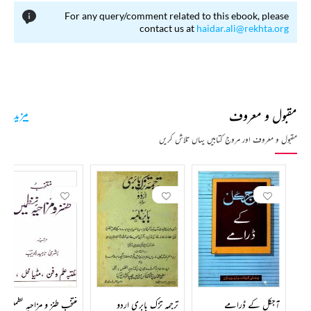
For any query/comment related to this ebook, please
contact us at
haidar.ali@rekhta.org
مقبول و معروف
مزید
مقبول و معروف اور مروج کتابیں یہاں تلاش کریں
آجکل کے ڈرامے
ترجمہ تزک بابری اردو
منتخب طنز و مزاحیہ نظمیں