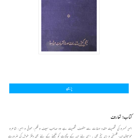
پڑھیے
کتاب: تعارف
امیر خسرو کی شخصیت متعدد صفات سے متصف شخصیت ہے وہ صاحب سیف و قلم، صوفی و امیر، شاعرو
موسیقیدان، فلسفی و بزلہ سنج بھی ۔ اسی لئے ان کے حآلات کو لکھنے کے لئے بھی دفتر طویل کی ضرورت