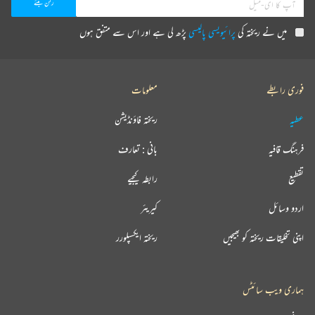
میں نے ریختہ کی
پرائیویسی پالیسی
پڑھ لی ہے اور اس سے متفق ہوں
فوری رابطے
معلومات
عطیہ
ریختہ فاؤنڈیشن
فرہنگ قافیہ
بانی : تعارف
تقطیع
رابطہ کیجیے
اردو وسائل
کیریئر
اپنی تخلیقات ریختہ کو بھیجیں
ریختہ ایکسپلورر
ہماری ویب سائٹس