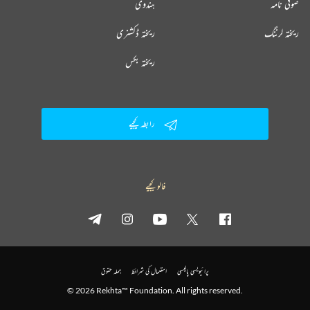
صوفی نامہ
ہندوی
ریختہ لرننگ
ریختہ ڈکشنری
ریختہ بکس
رابطہ کیجیے
فالو کیجیے
پرائیویسی پالیسی
استعمال کی شرائط
جملہ حقوق
© 2026 Rekhta™ Foundation. All rights reserved.