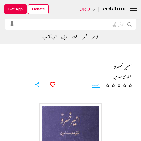
URD
Get App
Donate
شاعر
شعر
لغت
ویڈیو
ای-کتاب
امیر خسرو
تنقیدی مضامین
تبصرے