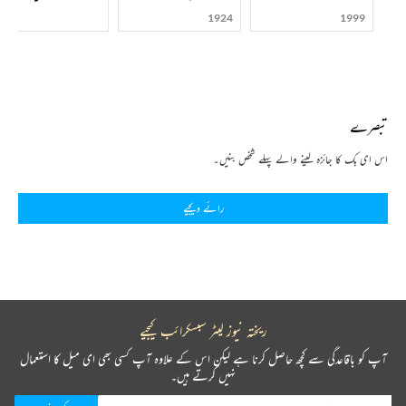
1924
1999
تبصرے
اس ای بک کا جائزہ لینے والے پہلے شخص بنیں۔
رائے دیجیے
ریختہ نیوز لیٹر سبسکرائب کیجیے
آپ کو باقاعدگی سے کچھ حاصل کرنا ہے لیکن اس کے علاوہ آپ کسی بھی ای میل کا استعمال
نہیں کرتے ہیں۔