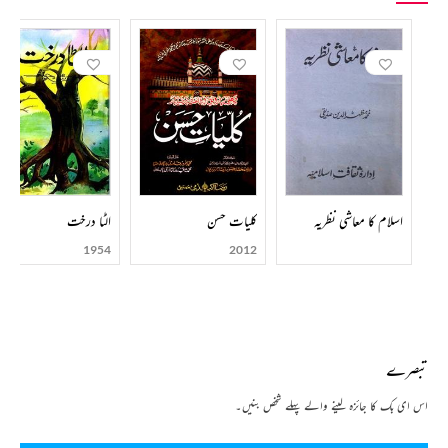
اسلام کا معاشی نظریہ
کلیات حسن
الٹا درخت
1954
2012
تبصرے
اس ای بک کا جائزہ لینے والے پہلے شخص بنیں۔