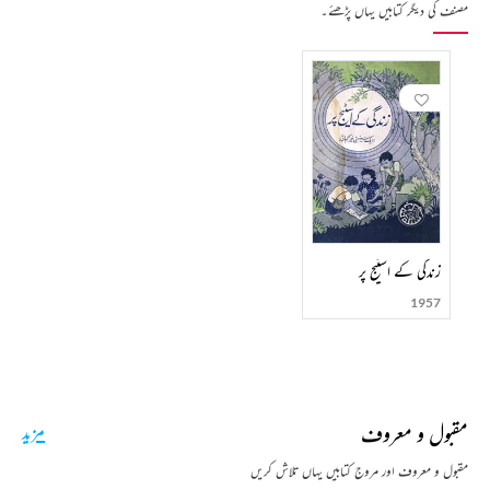
مصنف کی دیگر کتابیں یہاں پڑھئے۔
زندگی کے اسٹیج پر
1957
مقبول و معروف
مزید
مقبول و معروف اور مروج کتابیں یہاں تلاش کریں