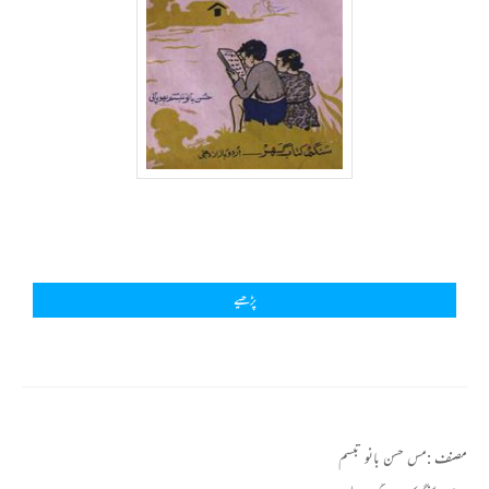
پڑھیے
مصنف :
مس حسن بانو تبسم