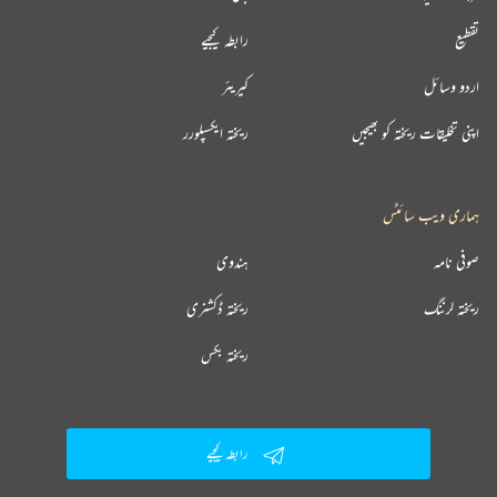
تقطیع
رابطہ کیجیے
اردو وسائل
کیریئر
اپنی تخلیقات ریختہ کو بھیجیں
ریختہ ایکسپلورر
ہماری ویب سائٹس
صوفی نامہ
ہندوی
ریختہ لرننگ
ریختہ ڈکشنری
ریختہ بکس
رابطہ کیجیے