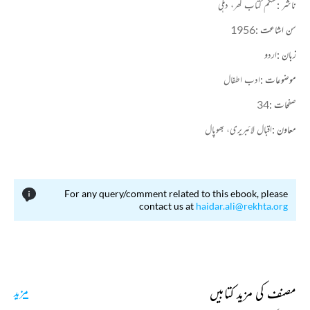
ناشر :
سنگم کتاب گھر، دہلی
سن اشاعت :
1956
زبان :
اردو
موضوعات :
ادب اطفال
صفحات :
34
معاون :
اقبال لائبریری، بھوپال
For any query/comment related to this ebook, please
contact us at
haidar.ali@rekhta.org
مصنف کی مزید کتابیں
مزید