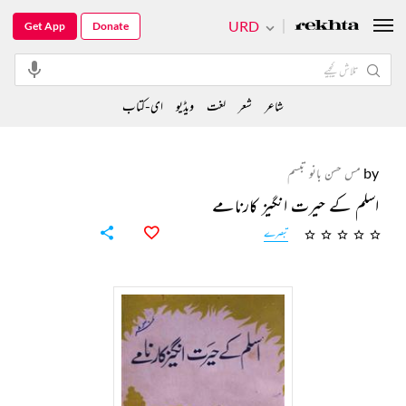
URD
Get App
Donate
شاعر
شعر
لغت
ویڈیو
ای-کتاب
by
مس حسن بانو تبسم
اسلم کے حیرت انگیز کارنامے
تبصرے