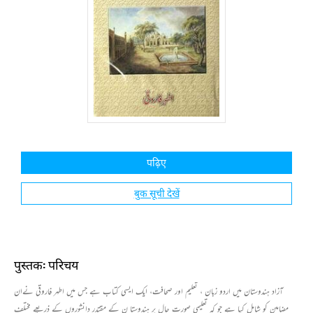
पढ़िए
बुक सूची देखें
पुस्तक: परिचय
آزاد ہندوستان میں اردو زبان ، تعلیم اور صحافت، ایک ایسی کتاب ہے جس میں اطہر فاروقی نےان
مضامین کو شامل کیا ہے جو کہ تعلیمی صورت حال پر ہندوستا ن کے مقتدر دانشوروں کے ذریعے مختلف