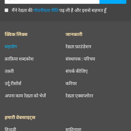
मैंने रेख़्ता की
गोपनीयता नीति
पढ़ ली है और इससे सहमत हूँ
क्विक लिंक्स
जानकारी
सहयोग
रेख़्ता फ़ाउंडेशन
क़ाफ़िया शब्दकोश
संस्थापक : परिचय
तक़्ती
संपर्क कीजिए
उर्दू रीसोर्स
करियर
अपना काम रेख़्ता को भेजें
रेख़्ता एक्सप्लोरर
हमारी वेबसाइट्स
हिन्दवी
सूफ़ीनामा