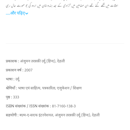
اوقات میں لکھے گئے تھے،ان مضامین میں آزادی کے بعد ہندوستان میں اردو کی جو صورت حال رہی
ہے، اور اسکول و کالج اور یونیورسٹی سطح پر اردو کے ساتھ کئے جانے والے رویے کا ذکر کیا گیا ہے ،
.....
और पढ़िए
ساتھ ہی ساتھ اس کتاب میں شامل مضامین کے ذریعہ اردو کی بد حال صورت حال کو تبدیل کرنے کی
کوشش کی گئی ہے۔
प्रकाशक :
अंजुमन तरक़्क़ी उर्दू (हिन्द), देहली
प्रकाशन वर्ष :
2007
भाषा :
उर्दू
श्रेणियाँ :
भाषा एवं साहित्य,
पत्रकारिता,
एजुकेशन / शिक्षण
पृष्ठ :
333
ISBN संख्यांक / ISSN संख्यांक :
81-7160-138-3
सहयोगी :
बज़्म-ए-सदफ इंटरनेशनल,
अंजुमन तरक़्क़ी उर्दू (हिन्द), देहली