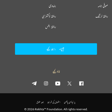
صوفی نامہ
ہندوی
ریختہ لرننگ
ریختہ ڈکشنری
ریختہ بکس
رابطہ کیجیے
فالو کیجیے
پرائیویسی پالیسی
استعمال کی شرائط
جملہ حقوق
© 2026 Rekhta™ Foundation. All rights reserved.