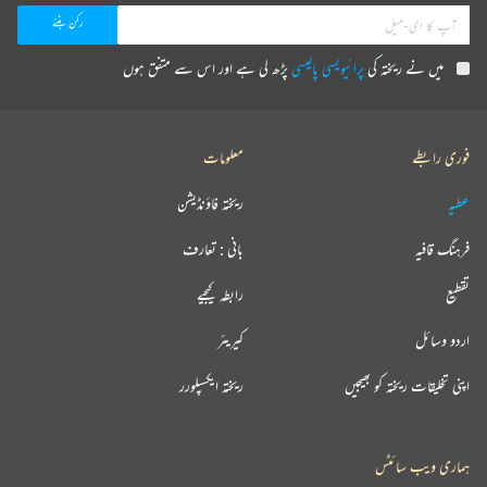
میں نے ریختہ کی
پرائیویسی پالیسی
پڑھ لی ہے اور اس سے متفق ہوں
فوری رابطے
معلومات
عطیہ
ریختہ فاؤنڈیشن
فرہنگ قافیہ
بانی : تعارف
تقطیع
رابطہ کیجیے
اردو وسائل
کیریئر
اپنی تخلیقات ریختہ کو بھیجیں
ریختہ ایکسپلورر
ہماری ویب سائٹس