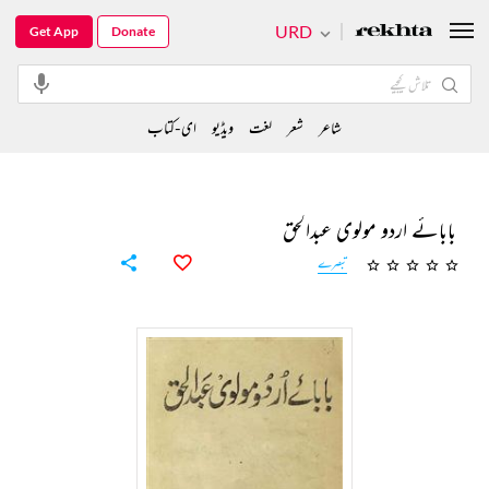
URD
Get App
Donate
شاعر
شعر
لغت
ویڈیو
ای-کتاب
بابائے اردو مولوی عبدالحق
تبصرے