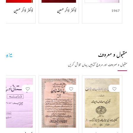
ڈاکٹر ذاکر حسین
ڈاکٹر ذاکر حسین
1967
مقبول و معروف
مزید
مقبول و معروف اور مروج کتابیں یہاں تلاش کریں