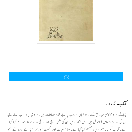
پڑھیے
کتاب: تعارف
بابائے اردو مولوی عبدالحق کے اردو زبان و ادب پر بے شماراحسانات ہیں۔اردو زبان و ادب کے لیے
ان کی خدمات ناقابل فراموش ہیں۔اس کتاب میں ان کی علمی ،ادبی اور لسانی خدمات کا اعتراف کیا گیا
ہے۔کتاب کو چار حصوں میں منقسم کیا گیا ہے۔پہلا "سیرت اور شخصیت" دوسرا "بابائے اردو کے علمی