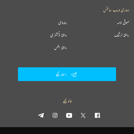
ہماری ویب سائٹس
صوفی نامہ
ہندوی
ریختہ لرننگ
ریختہ ڈکشنری
ریختہ بکس
رابطہ کیجیے
فالو کیجیے