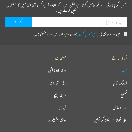
آپ کو باقاعدگی سے کچھ حاصل کرنا ہے لیکن اس کے علاوہ آپ کسی بھی ای میل کا استعمال
نہیں کرتے ہیں۔
میں نے ریختہ کی
پرائیویسی پالیسی
پڑھ لی ہے اور اس سے متفق ہوں
فوری رابطے
معلومات
عطیہ
ریختہ فاؤنڈیشن
فرہنگ قافیہ
بانی : تعارف
تقطیع
رابطہ کیجیے
اردو وسائل
کیریئر
اپنی تخلیقات ریختہ کو بھیجیں
ریختہ ایکسپلورر