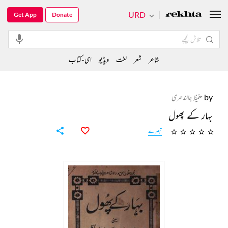
URD
Get App
Donate
شاعر
شعر
لغت
ویڈیو
ای-کتاب
by
حفیظ جالندھری
بہار کے پھول
تبصرے