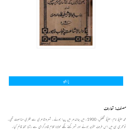
پڑھیے
مصنف: تعارف
محمد حفیظ نام، حفیظؔ تخلصؔ، 1900ء میں جالندھر میں پیدا ہوئے۔ شعروشاعری سے فطری مناسبت تھی۔
نوعمری ہی میں اس طرف متوجہ ہوئے اور شعر کہنے لگے مولانا غلام قادرگرامی سے رشتۂ تلمذ قائم کیا۔