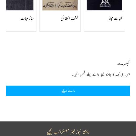
کلیات مجاز
کشف الحقائق
ساز حیات
تبصرے
اس ای بک کا جائزہ لینے والے پہلے شخص بنیں۔
رائے دیجیے
ریختہ نیوز لیٹر سبسکرائب کیجیے