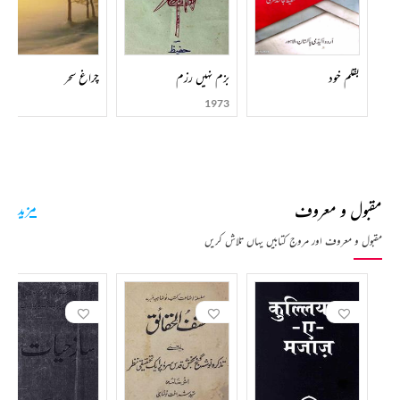
بقلم خود
بزم نہیں رزم
چراغ سحر
1973
مقبول و معروف
مزید
مقبول و معروف اور مروج کتابیں یہاں تلاش کریں