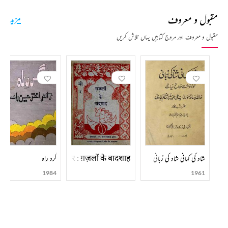
مقبول و معروف
مزید
مقبول و معروف اور مروج کتابیں یہاں تلاش کریں
मीर : ग़ज़लों के बादशाह
شاد کی کہانی شاد کی زبانی
گرد راہ
1984
1961