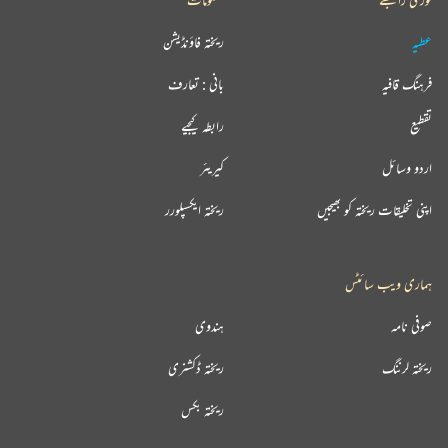
عطیہ
ریختہ فاؤنڈیشن
فرہنگ قافیہ
بانی : تعارف
تقطیع
رابطہ کیجیے
اردو وسائل
کیریئر
اپنی تخلیقات ریختہ کو بھیجیں
ریختہ ایکسپلورر
ہماری ویب سائٹس
صوفی نامہ
ہندوی
ریختہ لرننگ
ریختہ ڈکشنری
ریختہ بکس