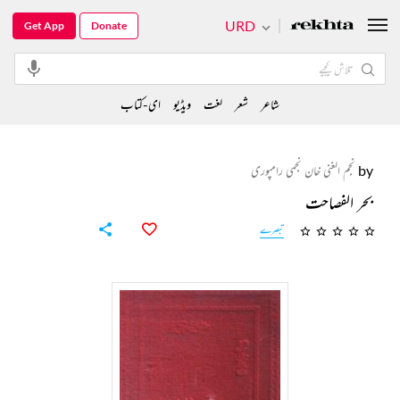
URD
Get App
Donate
شاعر
شعر
لغت
ویڈیو
ای-کتاب
by
نجم الغنی خان نجمی رامپوری
بحر الفصاحت
تبصرے