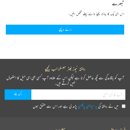
تبصرے
اس ای بک کا جائزہ لینے والے پہلے شخص بنیں۔
رائے دیجیے
ریختہ نیوز لیٹر سبسکرائب کیجیے
آپ کو باقاعدگی سے کچھ حاصل کرنا ہے لیکن اس کے علاوہ آپ کسی بھی ای میل کا استعمال
نہیں کرتے ہیں۔
میں نے ریختہ کی
پرائیویسی پالیسی
پڑھ لی ہے اور اس سے متفق ہوں
فوری رابطے
معلومات