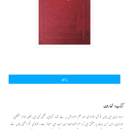
پڑھیے
کتاب: تعارف
اردو زبان میں یوں تو فن شاعری اور علم العروض پر بے شمار کتابیں لکھی گئی ہیں لیکن تمام محققین
اورزبان داں اس بات پر متفق ہیں کہ بحرالفصاحت ان سب میں ممتاز ہے۔مولوی نجم الغنی خاں نے