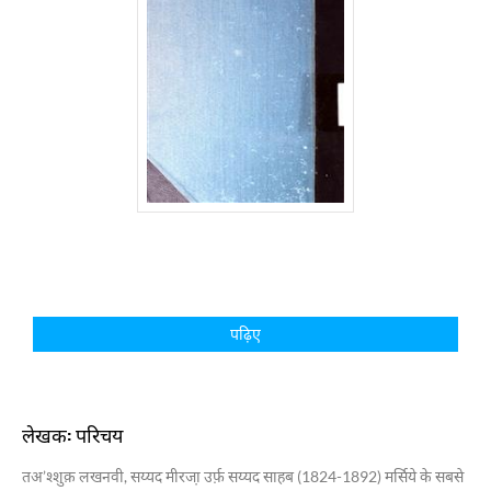
पढ़िए
लेखक: परिचय
तअ’श्शुक़ लखनवी, सय्यद मीरजा़ उर्फ़ सय्यद साहब (1824-1892) मर्सिये के सबसे