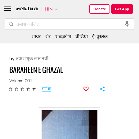
HIN
Donate
Get App
शायर
शेर
शब्दकोश
वीडियो
ई-पुस्तक
by
तअशशुक़ लखनवी
BARAHEEN-E-GHAZAL
Volume-001
समीक्षा