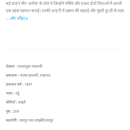
बड़े शाइ’र मीर ‘अनीस’ के पोते थे जिन्होंने मर्सिये और ग़ज़ल दोनों विधाओं में अपनी
एक ख़ास पहचान बनाई। उनकी शाइ’री में ज़बान की सफ़ाई और चुस्ती दूर ही से नज़र
आती है।
.....
और पढ़िए
लेखक :
तअशशुक़ लखनवी
प्रकाशक :
मतबा इस्लामी, लखनऊ
प्रकाशन वर्ष :
1891
भाषा :
उर्दू
श्रेणियाँ :
शाइरी
पृष्ठ :
269
सहयोगी :
रामपुर रज़ा लाइब्रेरी,रामपुर