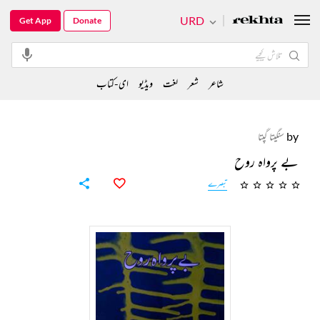
URD
Get App
Donate
شاعر
شعر
لغت
ویڈیو
ای-کتاب
by
سنگیتا گپتا
بے پرواہ روح
تبصرے