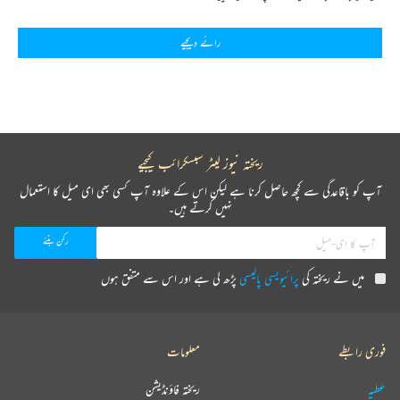
رائے دیجیے
ریختہ نیوز لیٹر سبسکرائب کیجیے
آپ کو باقاعدگی سے کچھ حاصل کرنا ہے لیکن اس کے علاوہ آپ کسی بھی ای میل کا استعمال
نہیں کرتے ہیں۔
میں نے ریختہ کی
پرائیویسی پالیسی
پڑھ لی ہے اور اس سے متفق ہوں
فوری رابطے
معلومات
عطیہ
ریختہ فاؤنڈیشن