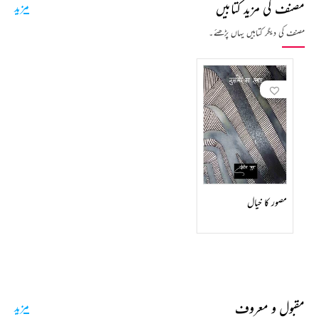
مصنف کی مزید کتابیں
مزید
مصنف کی دیگر کتابیں یہاں پڑھئے۔
مصور کا خیال
مقبول و معروف
مزید