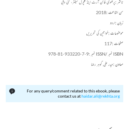
ناشر :
پرتھوی فائن آرٹ اینڈ کلچرل سینٹر، نئی دہلی
سن اشاعت :
2018
زبان :
اردو
موضوعات :
خواتین کی تحریریں
صفحات :
117
ISBN نمبر /ISSN نمبر :
978-81-933220-7-9
معاون :
حیدر علی,
گوہر رضا
For any query/comment related to this ebook, please
contact us at
haidar.ali@rekhta.org