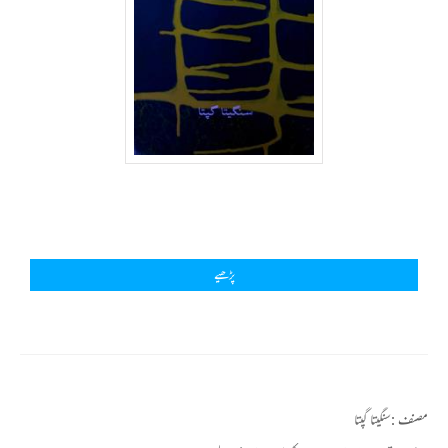
پڑھیے
مصنف :
سنگیتا گپتا