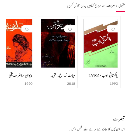
مقبول و معروف اور مروج کتابیں یہاں تلاش کریں
پاکستانی ادب- 1992
حیات ز۔ خ۔ ش۔
دیوان ساغر صدیقی
1990
2018
1993
تبصرے
اس ای بک کا جائزہ لینے والے پہلے شخص بنیں۔