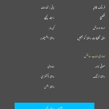
فرہنگ قافیہ
بانی : تعارف
تقطیع
رابطہ کیجیے
اردو وسائل
کیریئر
اپنی تخلیقات ریختہ کو بھیجیں
ریختہ ایکسپلورر
ہماری ویب سائٹس
صوفی نامہ
ہندوی
ریختہ لرننگ
ریختہ ڈکشنری
ریختہ بکس
رابطہ کیجیے