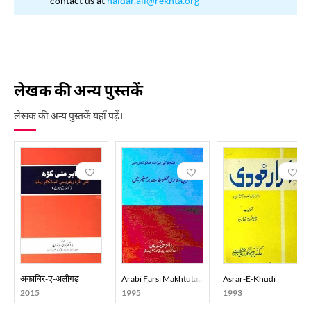
contact us at
haidar.ali@rekhta.org
लेखक की अन्य पुस्तकें
लेखक की अन्य पुस्तकें यहाँ पढ़ें।
अकाबिर-ए-अलीगढ़
Arabi Farsi Makhtutaat Barre-Sagheer Mein
Asrar-E-Khudi
2015
1995
1993