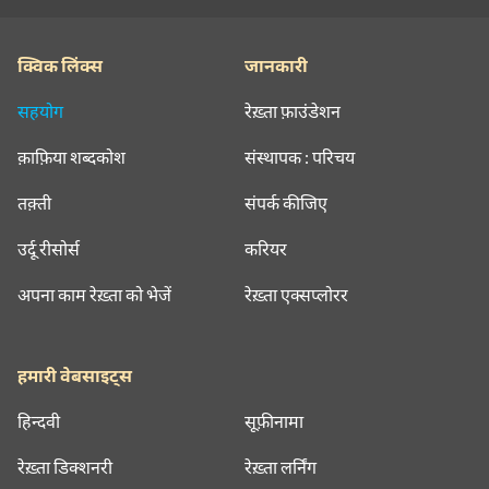
क्विक लिंक्स
जानकारी
सहयोग
रेख़्ता फ़ाउंडेशन
क़ाफ़िया शब्दकोश
संस्थापक : परिचय
तक़्ती
संपर्क कीजिए
उर्दू रीसोर्स
करियर
अपना काम रेख़्ता को भेजें
रेख़्ता एक्सप्लोरर
हमारी वेबसाइट्स
हिन्दवी
सूफ़ीनामा
रेख़्ता डिक्शनरी
रेख़्ता लर्निंग