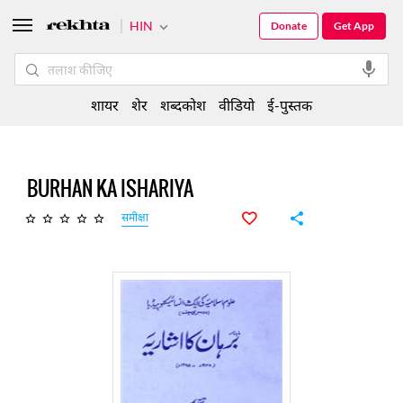
HIN
Donate
Get App
शायर
शेर
शब्दकोश
वीडियो
ई-पुस्तक
BURHAN KA ISHARIYA
समीक्षा