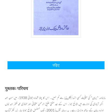
पढ़िए
पुस्तक: परिचय
ماہنامہ "برہان" کی حیثیت کسی انسائیکلوپیڈیا سے کم نہیں۔ اس کا پہلا شمارہ جولائی 1938ء میں سعید احمد
اکبر آبادی کی ادارت میں شائع ہوا۔ اس کے بعد مفتی عتیق الرحمٰن عثمانی اور مولوی محمد ظفر احمد خاں
ادارہ برہان کے ساتھ وابستہ رہے۔ یہ رسالہ تقریباً 2001ء تک مسلسل شائع ہوتا رہا۔ زیر نظر کتاب