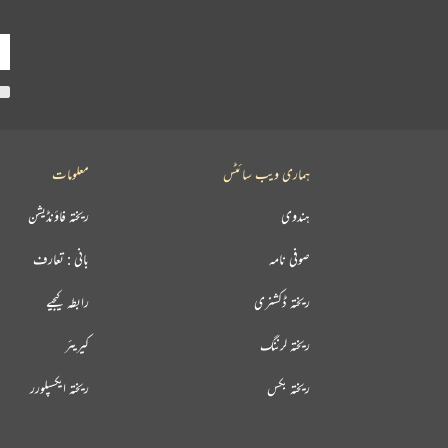
ہماری ویب سائٹس
معلومات
ہندوی
ریختہ فاؤنڈیشن
صوفی نامہ
بانی : تعارف
ریختہ ڈکشنری
رابطہ کیجیے
ریختہ لرننگ
کیریئر
ریختہ بکس
ریختہ ایکسپلورر