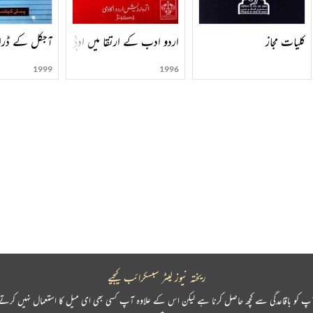
کلیات مجاز
آجکل کے ڈر
اردو ادب کے ارتقا میں ادبی تحریکوں اور رجحانو
1999
1996
ریختہ نیوز لیٹر سبسکرائب کیجیے
پ کو باقاعدگی سے کچھ حاصل کرنا ہے لیکن اس کے علاوہ آپ کسی بھی ای میل کا استعمال نہیں کرتے