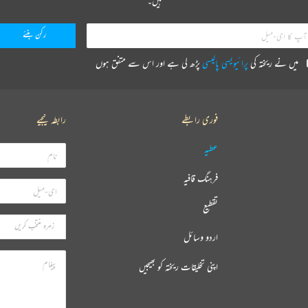
ہیں۔
میں نے ریختہ کی
پرائیویسی پالیسی
پڑھ لی ہے اور اس سے متفق ہوں
فوری رابطے
رابطہ کیجیے
عطیہ
فرہنگ قافیہ
تقطیع
اردو وسائل
اپنی تخلیقات ریختہ کو بھیجیں