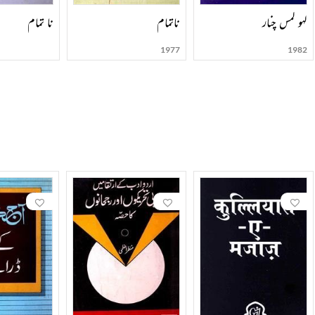
لہو لمس چنار
ناتمام
نا تمام
1977
1982