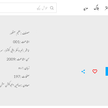
ثر
بلاگ
مزید
مصنف :
حکیم منظور
اشاعت :
001
ناشر :
خبرونظر پبلی کیشنز، سری
سن اشاعت :
2009
زبان :
اردو
صفحات :
197
معاون :
ہمالین ایجوکیشن مشن