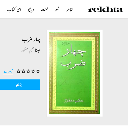
شاعر
شعر
لغت
ویڈیو
ای-کتاب
ن
چہار ضرب
by
حکیم منظور
تبصرے
پڑھیے