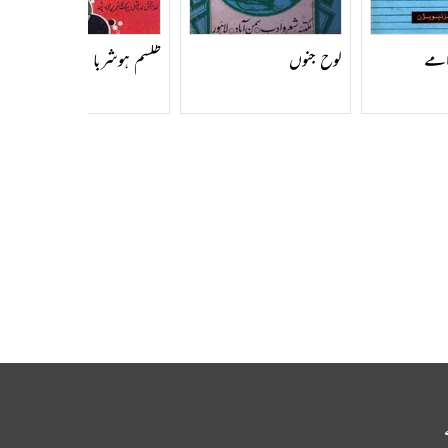
امے
ں کا حصہ
لوح جنوں
طلسم ہوشربا