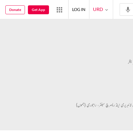
URD
LOG IN
Donate
Get App
نگر
 لائبریری اینڈ ریسرچ سینٹر، راجوری (جموں)