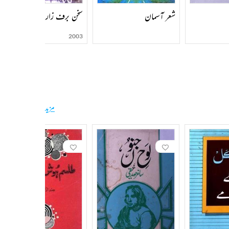
شعر آسمان
سخن برف زار
2003
مزید