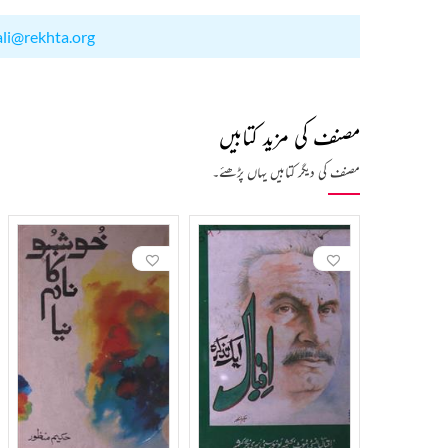
ali@rekhta.org
مصنف کی مزید کتابیں
مصنف کی دیگر کتابیں یہاں پڑھئے۔