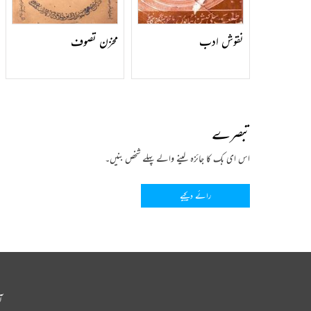
نقوش ادب
مخزن تصوف
تبصرے
اس ای بک کا جائزہ لینے والے پہلے شخص بنیں۔
رائے دیجیے
آ