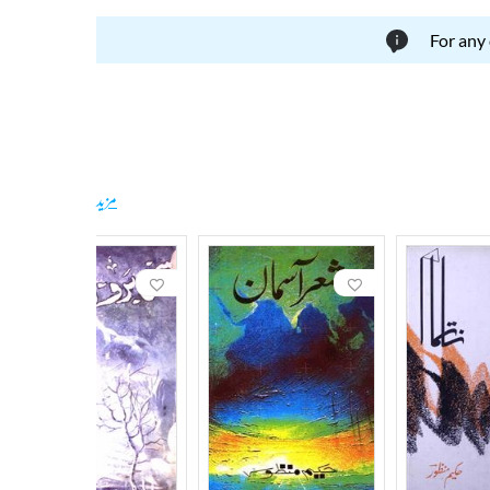
For any
مزید