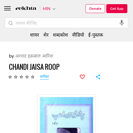
HIN
Donate
Get App
शायर
शेर
शब्दकोश
वीडियो
ई-पुस्तक
by
अरशद इक़बाल आरिश
CHANDI JAISA ROOP
समीक्षा