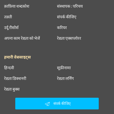
क़ाफ़िया शब्दकोश
संस्थापक : परिचय
तक़्ती
संपर्क कीजिए
उर्दू रीसोर्स
करियर
अपना काम रेख़्ता को भेजें
रेख़्ता एक्सप्लोरर
हमारी वेबसाइट्स
हिन्दवी
सूफ़ीनामा
रेख़्ता डिक्शनरी
रेख़्ता लर्निंग
रेख़्ता बुक्स
संपर्क कीजिए