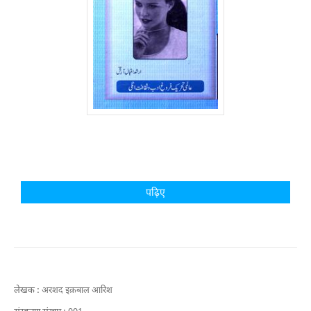
पढ़िए
लेखक :
अरशद इक़बाल आरिश