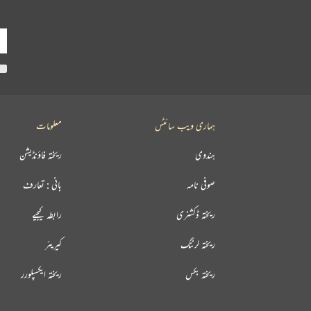
ہماری ویب سائٹس
معلومات
ہندوی
ریختہ فاؤنڈیشن
صوفی نامہ
بانی : تعارف
ریختہ ڈکشنری
رابطہ کیجیے
ریختہ لرننگ
کیریئر
ریختہ بکس
ریختہ ایکسپلورر