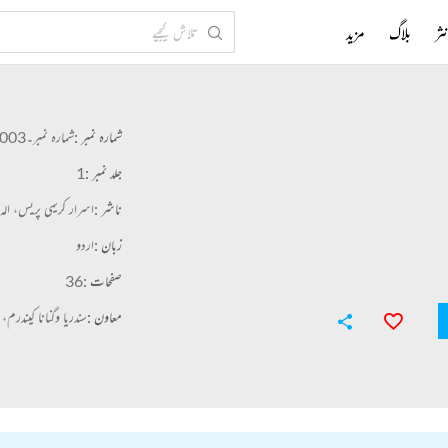
ثر
بلاگ
مزید
شمارہ نمبر :
شمارہ نمبر۔003
جلد نمبر :
1
ناشر :
اسرار کریمی پریس، الہ ا
زبان :
اردو
صفحات :
36
معاون :
سندریا وگنانا کیندرم، ح