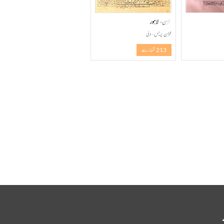
مخزن، لاہور
مخزن پریس، دلی
213 شمارے