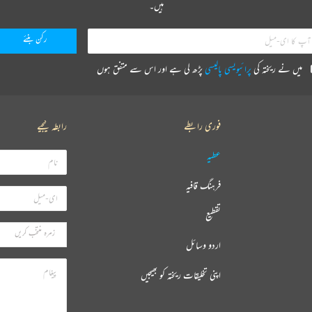
ہیں۔
میں نے ریختہ کی
پرائیویسی پالیسی
پڑھ لی ہے اور اس سے متفق ہوں
فوری رابطے
رابطہ کیجیے
عطیہ
فرہنگ قافیہ
تقطیع
اردو وسائل
اپنی تخلیقات ریختہ کو بھیجیں