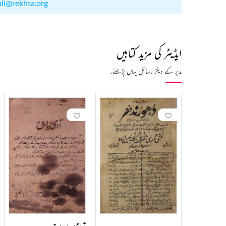
ali@rekhta.org
ایڈیٹر کی مزید کتابیں
مدیر کے دیگر رسائل یہاں پڑھئے۔
آدمی یا روح