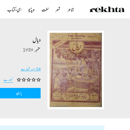
شاعر
شعر
لغت
ویڈیو
ای-کتاب
ن
دیال
ستمبر, 1939
54 مزید شمارے
تبصرے
پڑھیے