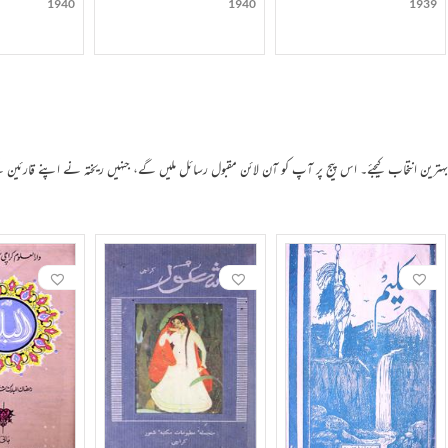
1940
1940
1939
 بہترین انتخاب کیجئے۔ اس پیج پر آپ کو آن لائن مقبول رسائل ملیں گے، جنہیں ریختہ نے اپنے قارئین 