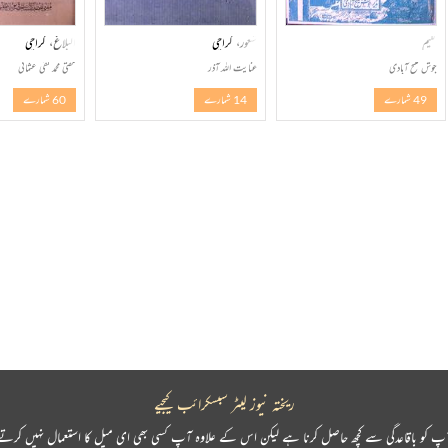
کلیم
شعور، کراچی
البلاغ، کراچی
جوش ملیح آبادی
عنایت اللہ آذر
مفتی محمد تقی عثمانی
49 شمارے
14 شمارے
60 شمارے
ریختہ نیوز لیٹر سبسکرائب کیجیے
پ کو باقاعدگی سے کچھ حاصل کرنا ہے لیکن اس کے علاوہ آپ کسی بھی ای میل کا استعمال نہیں کرتے