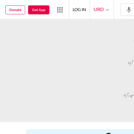
URD
LOG IN
Donate
Get App
ٓباد
یدرآباد