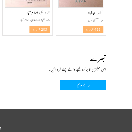
شگوفہ، حیدآباد
فکر و نظر، اسلام آباد
سید مصطفیٰ کمال
ادارہ تحقیقات اسلامی، اسلام آباد
433 شمارے
205 شمارے
تبصرے
اس میگزین کا جائزہ لینے والے پہلے فرد بنیں۔
رائے دیجیے
آ