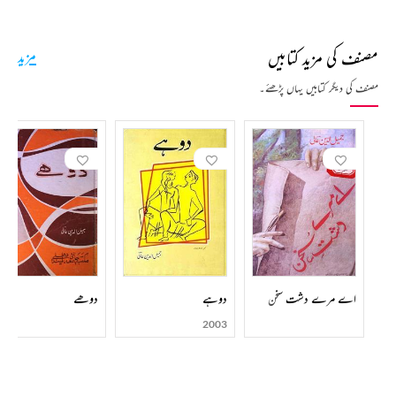
مصنف کی مزید کتابیں
مزید
مصنف کی دیگر کتابیں یہاں پڑھئے۔
اے مرے دشت سخن
دوہے
دوھے
2003