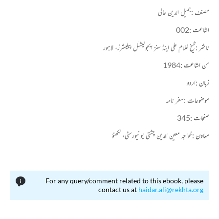
غزل(جلد دوم)،محمد شمس الحق،صفحہ:179
مصنف :
جمیل الدین عالی
اشاعت :
002
ناشر :
شیخ غلام علی اینڈ سنز ایجوکیشنل پبلیشرز، لاہور
سن اشاعت :
1984
زبان :
اردو
موضوعات :
سفر نامہ
صفحات :
345
معاون :
خواجہ معین الدین چشتی یونیورسٹی، لکھنؤ
For any query/comment related to this ebook, please
contact us at
haidar.ali@rekhta.org