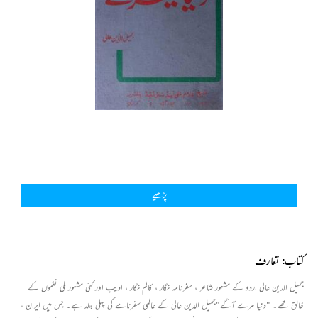
پڑھیے
کتاب: تعارف
جمیل الدین عالی اردو کے مشہور شاعر ، سفرنامہ نگار ، کالم نگار ، ادیب اور کئی مشہور ملی نغموں کے
خالق تھے۔ "دنیا مرے آگے"جمیل الدین عالی کے عالمی سفرنامے کی پہلی جلد ہے۔ جس میں ایران ،