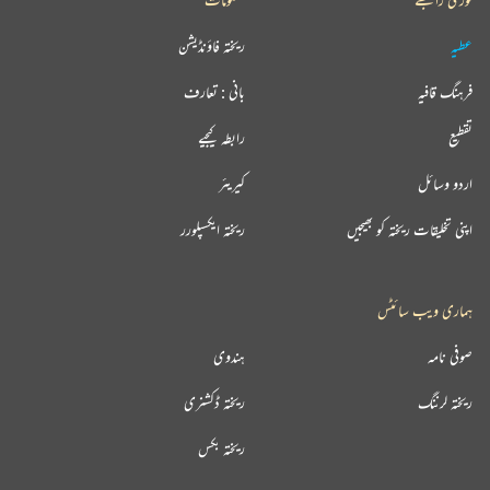
عطیہ
ریختہ فاؤنڈیشن
فرہنگ قافیہ
بانی : تعارف
تقطیع
رابطہ کیجیے
اردو وسائل
کیریئر
اپنی تخلیقات ریختہ کو بھیجیں
ریختہ ایکسپلورر
ہماری ویب سائٹس
صوفی نامہ
ہندوی
ریختہ لرننگ
ریختہ ڈکشنری
ریختہ بکس