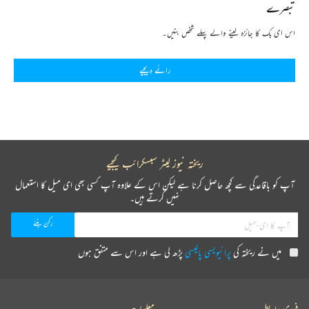
تبصرے
اس ای بک کا جائزہ لینے والے پہلے شخص بنیں۔
رائے دیجیے
ریختہ نیوز لیٹر سبسکرائب کیجیے
آپ کو باقاعدگی سے کچھ حاصل کرنا ہے لیکن اس کے علاوہ آپ کسی بھی ای میل کا استعمال
نہیں کرتے ہیں۔
میں نے ریختہ کی
پرائیویسی پالیسی
پڑھ لی ہے اور اس سے متفق ہوں
فوری رابطے
معلومات