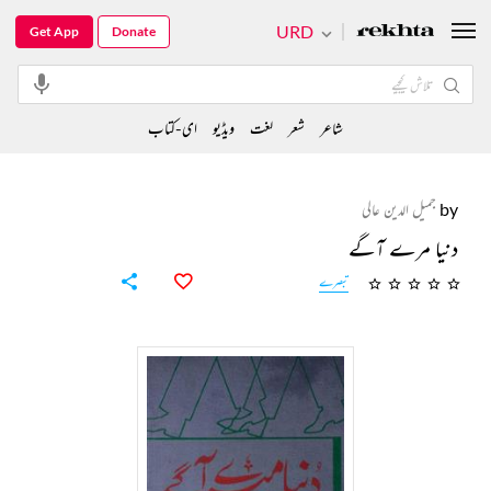
URD
Get App
Donate
شاعر
شعر
لغت
ویڈیو
ای-کتاب
by
جمیل الدین عالی
دنیا مرے آگے
تبصرے